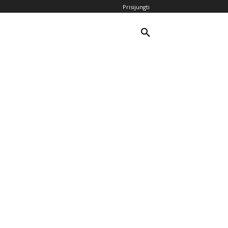
Prisijungti
TOLI – ARTI
KITA
DAUGIAU