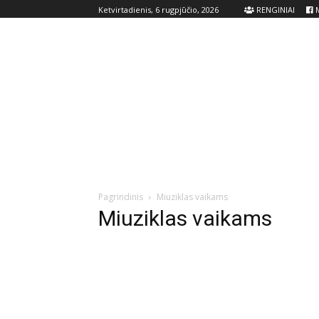
RENGINIAI
M
Ketvirtadienis, 6 rugpjūčio, 2026
Pagrindinis
Miuziklas vaikams
Miuziklas vaikams