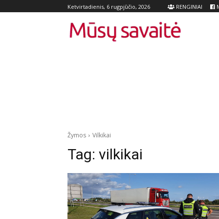
RENGINIAI
M
Ketvirtadienis, 6 rugpjūčio, 2026
Žymos
Vilkikai
Tag:
vilkikai