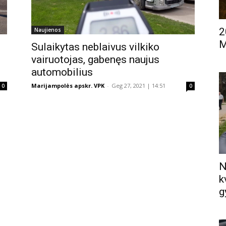
2
Naujienos
M
Sulaikytas neblaivus vilkiko
vairuotojas, gabenęs naujus
automobilius
Marijampolės apskr. VPK
-
Geg 27, 2021 | 14:51
0
0
N
k
g