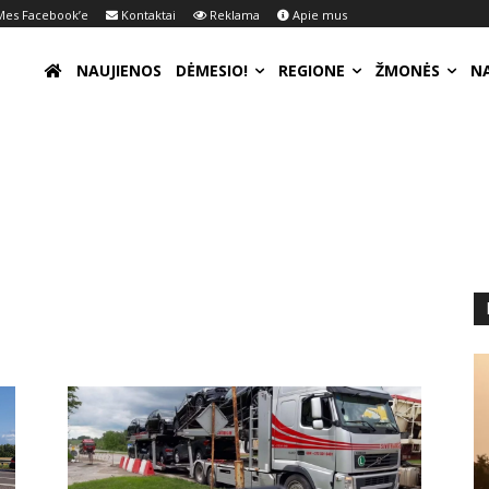
es Facebook’e
Kontaktai
Reklama
Apie mus
NAUJIENOS
DĖMESIO!
REGIONE
ŽMONĖS
N