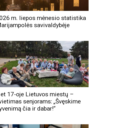
026 m. liepos mėnesio statistika
arijampolės savivaldybėje
et 17-oje Lietuvos miestų –
vietimas senjorams: „Švęskime
yvenimą čia ir dabar!“