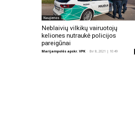
Naujienos
Neblaivių vilkikų vairuotojų
keliones nutraukė policijos
pareigūnai
Marijampolės apskr. VPK
-
Bir 8, 2021 | 10:49