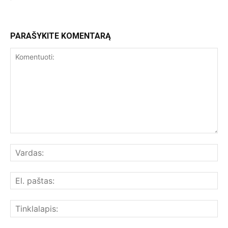
PARAŠYKITE KOMENTARĄ
Komentuoti:
Var
El.
paš
Tin