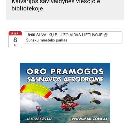
Kalvarijos savivaldybės viešojoje
bibliotekoje
RGP
18:00
SUVALKŲ BLIUZO AIDAS LIETUVOJE
@
8
Šunskų miestelio parkas
Št