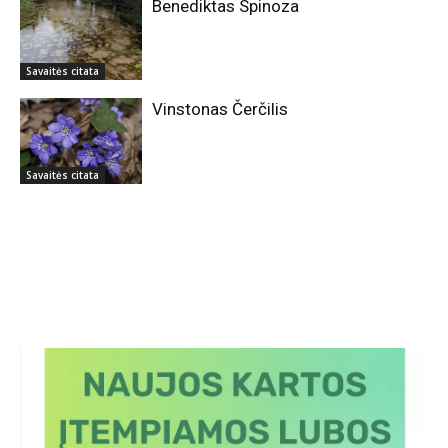
Benediktas Spinoza
Savaitės citata
Vinstonas Čerčilis
Savaitės citata