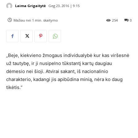
Laima Grigaitytė
Geg 23, 2016 | 9:15
Mažiau nei 1
min. skaitymo
254
0
„Beje, kiekvieno žmogaus individualybė kur kas viršesnė
už tautybę, ir ji nusipelno tūkstantį kartų daugiau
dėmesio nei šioji. Atvirai sakant, iš nacionalinio
charakterio, kadangi jis apibūdina minią, nėra ko daug
tikėtis.“