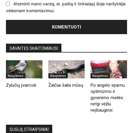
Atsiminti mano vardą, el. paštą ir tinklalapį šioje naršyklėje
vėlesniam komentavimui.
SAVAITĖS SKAITOMIAUSI
Naujienos
Naujienos
Naujienos
Zylučių įvairovė
Žalčiai šalia mūsų
Po angelo sparnu:
optimizmo ir
gyvenimo meilės
netgi vėžiu
neįbauginsi
SUSIJĘ STRAIPSNIAI