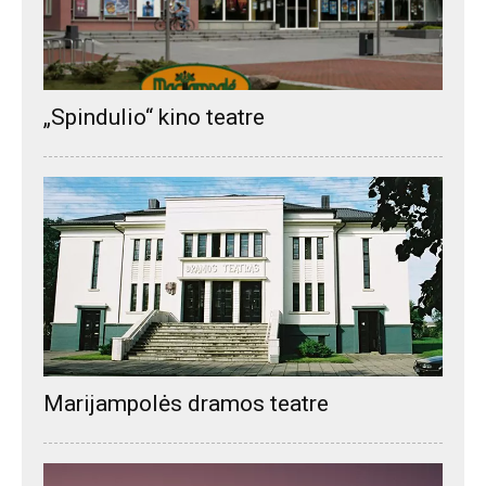
„Spindulio“ kino teatre
Marijampolės dramos teatre