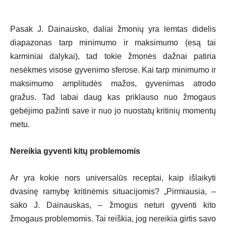
Pasak J. Dainausko, daliai žmonių yra lemtas didelis
diapazonas tarp minimumo ir maksimumo (esą tai
karminiai dalykai), tad tokie žmonės dažnai patiria
nesėkmes visose gyvenimo sferose. Kai tarp minimumo ir
maksimumo amplitudės mažos, gyvenimas atrodo
gražus. Tad labai daug kas priklauso nuo žmogaus
gebėjimo pažinti save ir nuo jo nuostatų kritinių momentų
metu.
Nereikia gyventi kitų problemomis
Ar yra kokie nors universalūs receptai, kaip išlaikyti
dvasinę ramybę kritinėmis situacijomis? „Pirmiausia, –
sako J. Dainauskas, – žmogus neturi gyventi kito
žmogaus problemomis. Tai reiškia, jog nereikia girtis savo