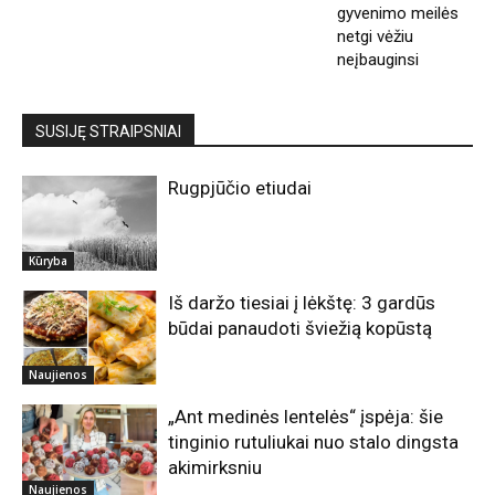
gyvenimo meilės
netgi vėžiu
neįbauginsi
SUSIJĘ STRAIPSNIAI
Rugpjūčio etiudai
Kūryba
Iš daržo tiesiai į lėkštę: 3 gardūs
būdai panaudoti šviežią kopūstą
Naujienos
„Ant medinės lentelės“ įspėja: šie
tinginio rutuliukai nuo stalo dingsta
akimirksniu
Naujienos