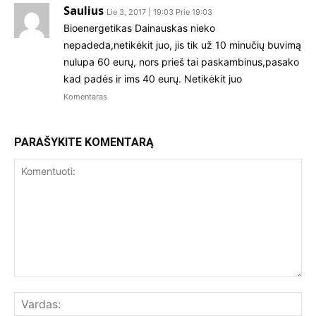
Saulius
Lie 3, 2017 | 19:03 Prie 19:03
Bioenergetikas Dainauskas nieko
nepadeda,netikėkit juo, jis tik už 10 minučių buvimą
nulupa 60 eurų, nors prieš tai paskambinus,pasako
kad padės ir ims 40 eurų. Netikėkit juo
Komentaras
PARAŠYKITE KOMENTARĄ
Komentuoti:
Var