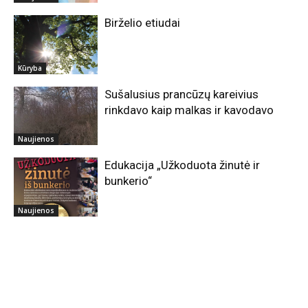
Birželio etiudai
Kūryba
Sušalusius prancūzų kareivius
rinkdavo kaip malkas ir kavodavo
Naujienos
Edukacija „Užkoduota žinutė ir
bunkerio“
Naujienos