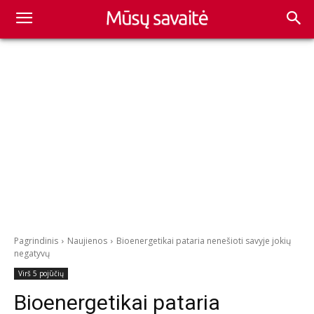
Pagrindinis
Naujienos
Bioenergetikai pataria nenešioti savyje jokių
negatyvų
Virš 5 pojūčių
Bioenergetikai pataria