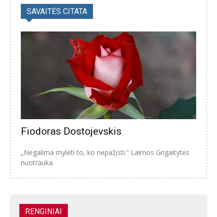
SAVAITĖS CITATA
Fiodoras Dostojevskis
„Negalima mylėti to, ko nepažįsti.“ Laimos Grigaitytės
nuotrauka.
RENGINIAI