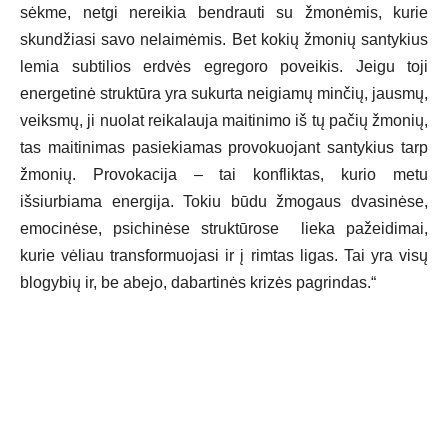
sėkme, netgi nereikia bendrauti su žmonėmis, kurie
skundžiasi savo nelaimėmis. Bet kokių žmonių santykius
lemia subtilios erdvės egregoro poveikis. Jeigu toji
energetinė struktūra yra sukurta neigiamų minčių, jausmų,
veiksmų, ji nuolat reikalauja maitinimo iš tų pačių žmonių,
tas maitinimas pasiekiamas provokuojant santykius tarp
žmonių. Provokacija – tai konfliktas, kurio metu
išsiurbiama energija. Tokiu būdu žmogaus dvasinėse,
emocinėse, psichinėse struktūrose lieka pažeidimai,
kurie vėliau transformuojasi ir į rimtas ligas. Tai yra visų
blogybių ir, be abejo, dabartinės krizės pagrindas.“