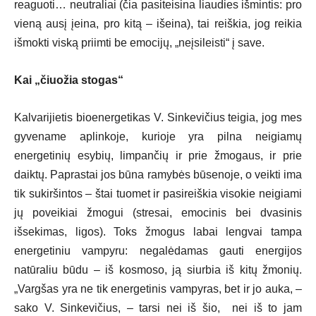
reaguoti… neutraliai (čia pasiteisina liaudies išmintis: pro
vieną ausį įeina, pro kitą – išeina), tai reiškia, jog reikia
išmokti viską priimti be emocijų, „neįsileisti“ į save.
Kai „čiuožia stogas“
Kalvarijietis bioenergetikas V. Sinkevičius teigia, jog mes
gyvename aplinkoje, kurioje yra pilna neigiamų
energetinių esybių, limpančių ir prie žmogaus, ir prie
daiktų. Paprastai jos būna ramybės būsenoje, o veikti ima
tik sukiršintos – štai tuomet ir pasireiškia visokie neigiami
jų poveikiai žmogui (stresai, emocinis bei dvasinis
išsekimas, ligos). Toks žmogus labai lengvai tampa
energetiniu vampyru: negalėdamas gauti energijos
natūraliu būdu – iš kosmoso, ją siurbia iš kitų žmonių.
„Vargšas yra ne tik energetinis vampyras, bet ir jo auka, –
sako V. Sinkevičius, – tarsi nei iš šio, nei iš to jam