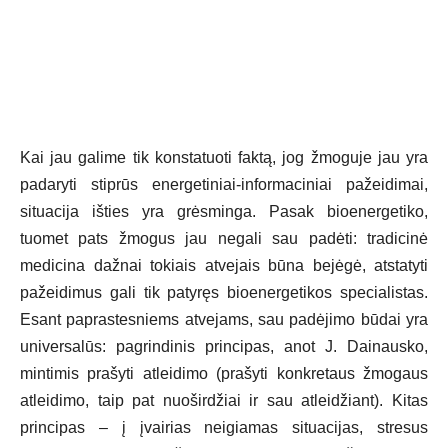
Kai jau galime tik konstatuoti faktą, jog žmoguje jau yra
padaryti stiprūs energetiniai-informaciniai pažeidimai,
situacija išties yra grėsminga. Pasak bioenergetiko,
tuomet pats žmogus jau negali sau padėti: tradicinė
medicina dažnai tokiais atvejais būna bejėgė, atstatyti
pažeidimus gali tik patyręs bioenergetikos specialistas.
Esant paprastesniems atvejams, sau padėjimo būdai yra
universalūs: pagrindinis principas, anot J. Dainausko,
mintimis prašyti atleidimo (prašyti konkretaus žmogaus
atleidimo, taip pat nuoširdžiai ir sau atleidžiant). Kitas
principas – į įvairias neigiamas situacijas, stresus