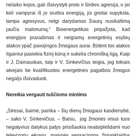
nelaiko kojos, gali išsivystyti proto ir širdies agresija, o jei
keli vampyrai iš jo siurbia energiją, jis greitai supyksta,
tampa agresyvus, netgi darydamas žiaurų nusikaltimą
jaučia malonumą.“ Bioenergetikas pripažįsta, kad
energijos praradimas ir neigiamų energetinių esybių
atakos ypač pavojingos žmogaus aurai. Būtent tos atakos
ilgainiui pasiekia fizinį kūną ir sukelia chronišką ligą. Kaip
ir J. Dainauskas, taip ir V. Sinkevičius teigia, jog tokiais
atvejais be kvalifikuotos energetinės pagalbos žmogus
negalįs išsivaduoti.
Nereikia vergauti tuščioms mintims
„Stresai, baimė, panika – šių dienų žmogaus kasdienybė,
– sako V. Sinkevičius. – Baisu, jog žmonės visus tuos
negatyvius dalykus patys prisišaukia neatsiplėšdami nuo
televizorių ekranų, masinės sensacingos žiniasklaidos