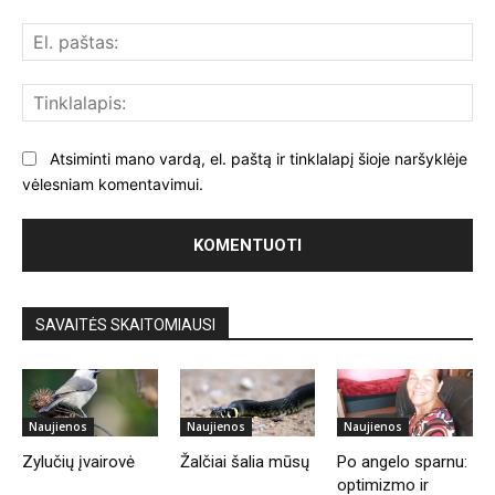
El.
paš
Tin
Atsiminti mano vardą, el. paštą ir tinklalapį šioje naršyklėje
vėlesniam komentavimui.
SAVAITĖS SKAITOMIAUSI
Naujienos
Naujienos
Naujienos
Zylučių įvairovė
Žalčiai šalia mūsų
Po angelo sparnu:
optimizmo ir