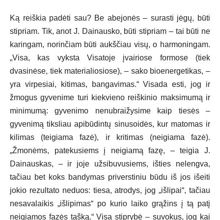
Ką reiškia padėti sau? Be abejonės – surasti jėgų, būti
stipriam. Tik, anot J. Dainausko, būti stipriam – tai būti ne
karingam, norinčiam būti aukščiau visų, o harmoningam.
„Visa, kas vyksta Visatoje įvairiose formose (tiek
dvasinėse, tiek materialiosiose), – sako bioenergetikas, –
yra virpesiai, kitimas, bangavimas.“ Visada esti, jog ir
žmogus gyvenime turi kiekvieno reiškinio maksimumą ir
minimumą: gyvenimo nenubraižysime kaip tiesės –
gyvenimą tiksliau apibūdintų sinusoidės, kur matomas ir
kilimas (teigiama fazė), ir kritimas (neigiama fazė).
„Žmonėms, patekusiems į neigiamą fazę, – teigia J.
Dainauskas, – ir joje užsibuvusiems, išties nelengva,
tačiau bet koks bandymas priverstiniu būdu iš jos išeiti
jokio rezultato neduos: tiesa, atrodys, jog „išlipai“, tačiau
nesavalaikis „išlipimas“ po kurio laiko grąžins į tą patį
neigiamos fazės tašką.“ Visa stiprybė – suvokus, jog kai