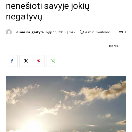
nenešioti savyje jokių
negatyvų
Laima Grigaitytė
Rgp 11, 2015 | 14:25
4
min. skaitymo
1
980