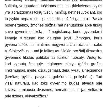
šaltinių, vergaudami tuščioms mintims (kiekvienas įvykis
yra apraizgomas tokių tuščių minčių, net nesuvokiant, jog
to įvykio nepakeisi – pakeisti tik požiūrį galima)“. Pasak
bioenergetiko, žmonės dažnai net nenutuokia apie tikrąjį
savo gyvenimo tikslą – žmogiškumą, kurio gyvendami
žemėje turėtume kuo daugiau įgyti. „Žmogus, kuris
gyvena tuščiomis mintimis, negyvena čia ir dabar, – sako
V. Sinkevičius, – tad jo laikas tarsi lekia pro šalį tikruosius
gyvenimo tikslus palikdamas kažkur nuošaly. Vietoj to,
kad vyrautų žmoguje teigiamos mintys (gėris, grožis,
linksmumas, meilė, džiaugsmas), deja, vyrauja neigiamos
(kerštas, pyktis, pavydas, gobšumas, puikybė…). Tad
visai natūralu, kad toks gyvenimo būdas atveda prie
krizės: pirmiausia dvasinės, nematomos, o jau vėliau ir
prie fizinės, akivaizdžios.“