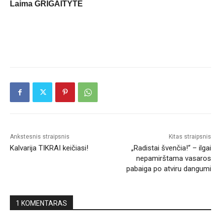
Laima GRIGAITYTĖ
Ankstesnis straipsnis
Kitas straipsnis
Kalvarija TIKRAI keičiasi!
„Radistai švenčia!“ – ilgai
nepamirštama vasaros
pabaiga po atviru dangumi
1 KOMENTARAS