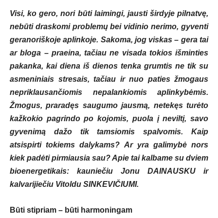
Visi, ko gero, nori būti laimingi, jausti širdyje pilnatvę,
nebūti draskomi problemų bei vidinio nerimo, gyventi
geranoriškoje aplinkoje. Sakoma, jog viskas – gera tai
ar bloga – praeina, tačiau ne visada tokios išminties
pakanka, kai diena iš dienos tenka grumtis ne tik su
asmeniniais stresais, tačiau ir nuo paties žmogaus
nepriklausančiomis nepalankiomis aplinkybėmis.
Žmogus, praradęs saugumo jausmą, netekęs turėto
kažkokio pagrindo po kojomis, puola į neviltį, savo
gyvenimą dažo tik tamsiomis spalvomis. Kaip
atsispirti tokiems dalykams? Ar yra galimybė nors
kiek padėti pirmiausia sau? Apie tai kalbame su dviem
bioenergetikais: kauniečiu Jonu DAINAUSKU ir
kalvarijiečiu Vitoldu SINKEVIČIUMI.
Būti stipriam – būti harmoningam