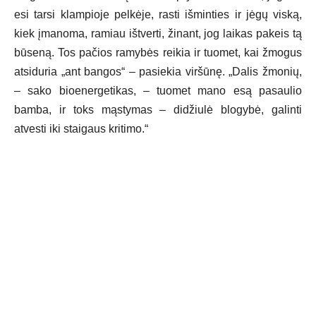
esi tarsi klampioje pelkėje, rasti išminties ir jėgų viską,
kiek įmanoma, ramiau ištverti, žinant, jog laikas pakeis tą
būseną. Tos pačios ramybės reikia ir tuomet, kai žmogus
atsiduria „ant bangos“ – pasiekia viršūnę. „Dalis žmonių,
– sako bioenergetikas, – tuomet mano esą pasaulio
bamba, ir toks mąstymas – didžiulė blogybė, galinti
atvesti iki staigaus kritimo.“