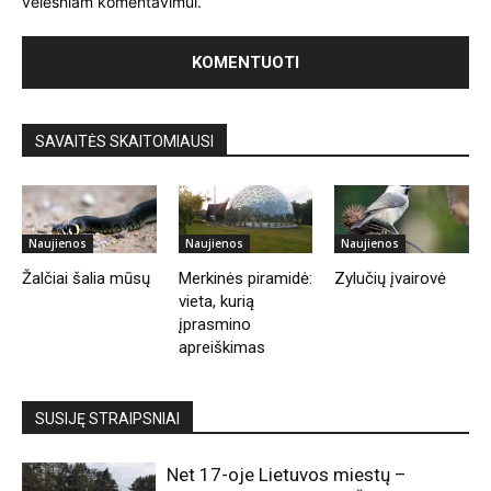
vėlesniam komentavimui.
SAVAITĖS SKAITOMIAUSI
Naujienos
Naujienos
Naujienos
Žalčiai šalia mūsų
Merkinės piramidė:
Zylučių įvairovė
vieta, kurią
įprasmino
apreiškimas
SUSIJĘ STRAIPSNIAI
Net 17-oje Lietuvos miestų –