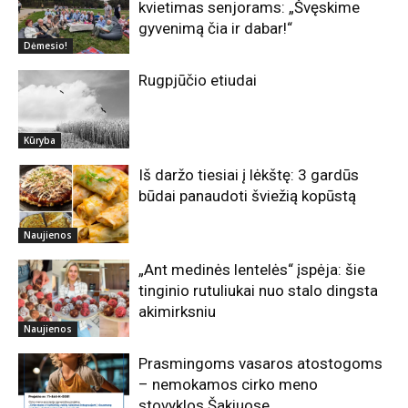
kvietimas senjorams: „Švęskime
gyvenimą čia ir dabar!“
Dėmesio!
Rugpjūčio etiudai
Kūryba
Iš daržo tiesiai į lėkštę: 3 gardūs
būdai panaudoti šviežią kopūstą
Naujienos
„Ant medinės lentelės“ įspėja: šie
tinginio rutuliukai nuo stalo dingsta
akimirksniu
Naujienos
Prasmingoms vasaros atostogoms
– nemokamos cirko meno
stovyklos Šakiuose