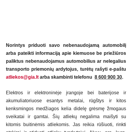
Norintys priduoti savo nebenaudojamą automobilį
arba pateikti informaciją apie kiemuose be priežiūros
paliktus nebenaudojamus automobilius ar nelegalius
transporto priemonių ardytojus, turėtų rašyti e-paštu
atliekos@gia.lt
arba skambinti telefonu
8 600 900 30
.
Elektros ir elektroninėje įrangoje bei baterijose ir
akumuliatoriuose esantys metalai, rūgštys ir kitos
kenksmingos medžiagos kelia didelę grėsmę žmogaus
sveikatai ir gamtai. Šių atliekų negalima maišyti su
kitomis buitinėmis atliekomis. Jas reikia rūšiuoti, rinkti