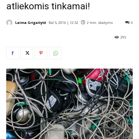
atliekomis tinkamai!
Laima Grigaitytė
Bal 5, 2016 | 12:52
2
min. skaitymo
0
295