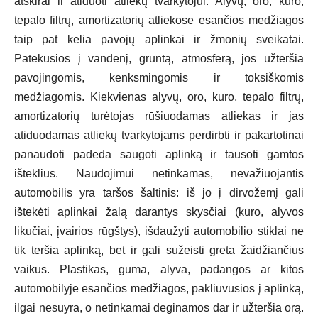
atskirai ir atiduoti atliekų tvarkytojui. Alyvų, oro, kuro,
tepalo filtrų, amortizatorių atliekose esančios medžiagos
taip pat kelia pavojų aplinkai ir žmonių sveikatai.
Patekusios į vandenį, gruntą, atmosferą, jos užteršia
pavojingomis, kenksmingomis ir toksiškomis
medžiagomis. Kiekvienas alyvų, oro, kuro, tepalo filtrų,
amortizatorių turėtojas rūšiuodamas atliekas ir jas
atiduodamas atliekų tvarkytojams perdirbti ir pakartotinai
panaudoti padeda saugoti aplinką ir tausoti gamtos
išteklius. Naudojimui netinkamas, nevažiuojantis
automobilis yra taršos šaltinis: iš jo į dirvožemį gali
ištekėti aplinkai žalą darantys skysčiai (kuro, alyvos
likučiai, įvairios rūgštys), išdaužyti automobilio stiklai ne
tik teršia aplinką, bet ir gali sužeisti greta žaidžiančius
vaikus. Plastikas, guma, alyva, padangos ar kitos
automobilyje esančios medžiagos, pakliuvusios į aplinką,
ilgai nesuyra, o netinkamai deginamos dar ir užteršia orą.