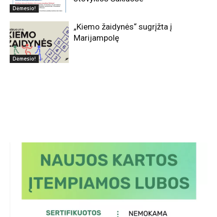
Dėmesio!
„Kiemo žaidynės“ sugrįžta į
Marijampolę
Dėmesio!