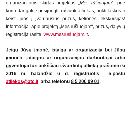
organizacijoms skirtas projektas
„Mes rūšiuojam“
, prie
kurio dar galite prisijungti, rūšiuoti atliekas, rinkti taškus ir
keisti juos į įvairiausius prizus, keliones, ekskursijas!
Informaciją apie projektą „Mes rūšiuojam“, prizus, dalyvių
registraciją rasite
www.mesrusiuojam.lt
.
Jeigu Jūsų įmonė, įstaiga ar organizacija bei Jūsų
įmonės, įstaigos ar organizacijos darbuotojai arba
gyventojai turi aukščiau išvardintų atliekų prašome iki
2016 m. balandžio 6 d. registruotis e-paštu
atliekos@atc.lt
arba telefonu
8 5 206 09 01
.