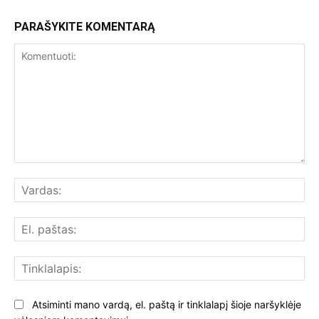
PARAŠYKITE KOMENTARĄ
Komentuoti:
Var
El.
paš
Tin
Atsiminti mano vardą, el. paštą ir tinklalapį šioje naršyklėje