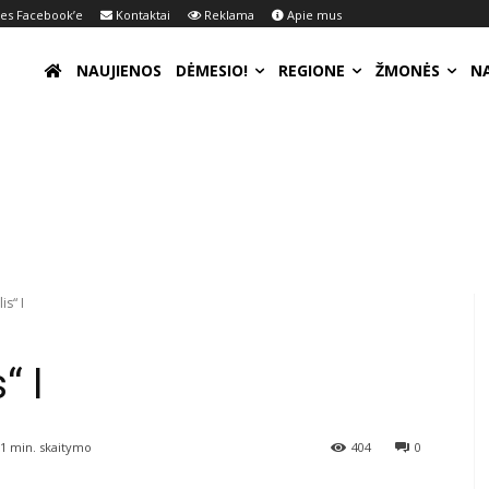
s Facebook’e
Kontaktai
Reklama
Apie mus
NAUJIENOS
DĖMESIO!
REGIONE
ŽMONĖS
N
is“ I
“ I
 1
min. skaitymo
404
0