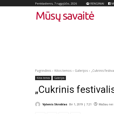
RENGINIAI
Me
Penktadienis, 7 rugpjūčio, 2026
Pagrindinis
Kitos temos
Galerijos
„Cukrinis festival
Kitos temos
Galerijos
„Cukrinis festivalis
Vytenis Skroblas
Bir 1, 2019 | 7:21
Mažiau nei