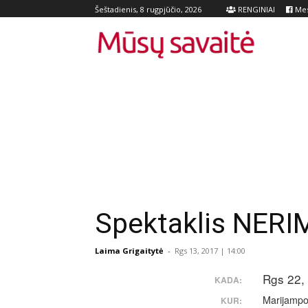
RENGINIAI
Mes
Šeštadienis, 8 rugpjūčio, 2026
Spektaklis NERI
Laima Grigaitytė
-
Rgs 13, 2017 | 14:00
Rgs 22,
KADA:
Marijampo
KUR: