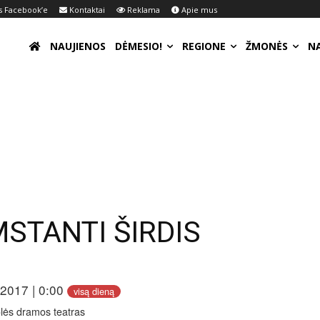
 Facebook’e
Kontaktai
Reklama
Apie mus
NAUJIENOS
DĖMESIO!
REGIONE
ŽMONĖS
N
MSTANTI ŠIRDIS
 2017 | 0:00
visą dieną
lės dramos teatras