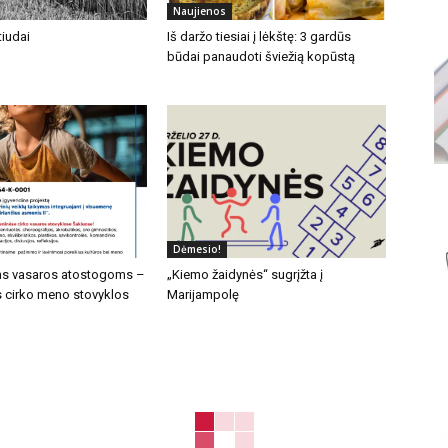
Naujienos
iudai
Iš daržo tiesiai į lėkštę: 3 gardūs
būdai panaudoti šviežią kopūstą
Dėmesio!
s vasaros atostogoms –
„Kiemo žaidynės“ sugrįžta į
cirko meno stovyklos
Marijampolę