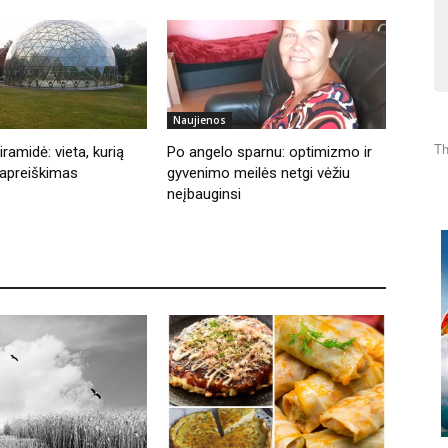
Naujienos
Th
ramidė: vieta, kurią
Po angelo sparnu: optimizmo ir
apreiškimas
gyvenimo meilės netgi vėžiu
neįbauginsi