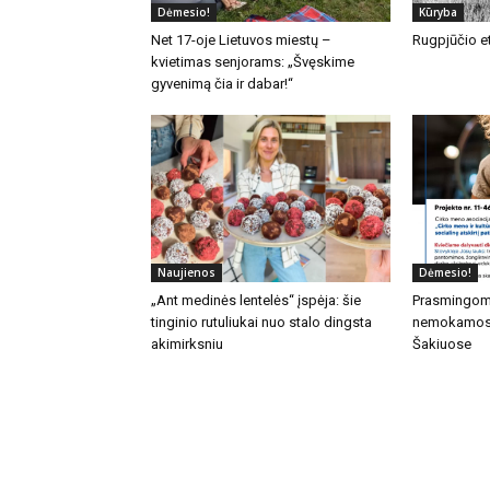
Dėmesio!
Kūryba
Net 17-oje Lietuvos miestų –
Rugpjūčio et
kvietimas senjorams: „Švęskime
gyvenimą čia ir dabar!“
Naujienos
Dėmesio!
„Ant medinės lentelės“ įspėja: šie
Prasmingom
tinginio rutuliukai nuo stalo dingsta
nemokamos 
akimirksniu
Šakiuose