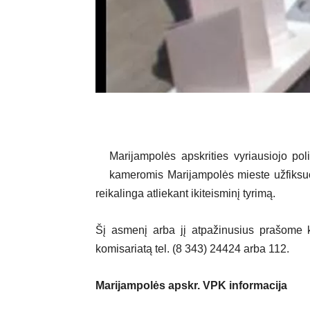
Marijampolės apskrities vyriausiojo poli
kameromis Marijampolės mieste užfiksuot
reikalinga atliekant ikiteisminį tyrimą.
Šį asmenį arba jį atpažinusius prašome kre
komisariatą tel. (8 343) 24424 arba 112.
Marijampolės apskr. VPK informacija