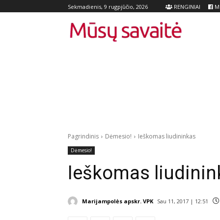
RENGINIAI
Me
Sekmadienis, 9 rugpjūčio, 2026
Pagrindinis
Dėmesio!
Ieškomas liudininkas
Dėmesio!
Ieškomas liudinin
Marijampolės apskr. VPK
Sau 11, 2017 | 12:51