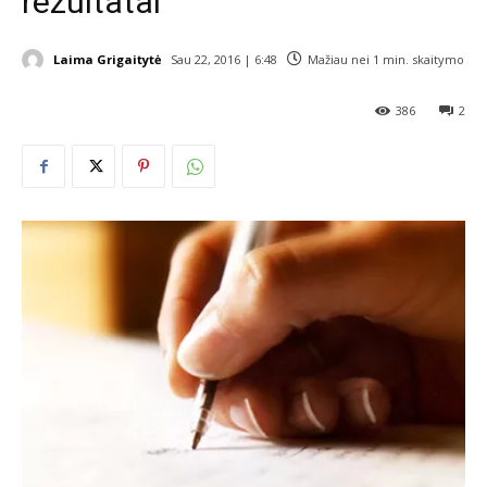
rezultatai
Laima Grigaitytė
Sau 22, 2016 | 6:48
Mažiau nei 1
min. skaitymo
386
2