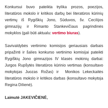
Konkursui buvo pateikta trylika prozos, poezijos,
literatūros mokslo ir kritikos darbų bei literatūros kūrinių
vertimų iš Rygiškių Jono, Sūduvos, šv. Cecilijos
gimnazijų ir Rimanto Stankevičiaus pagrindinės
mokyklos (gali būti aktualu:
vertimo biuras
).
Savivaldybės vertinimo komisijos geriausiais darbais
pripažinti ir šalies konkurso vertinimo komisijai pateikti
Rygiškių Jono gimnazijos IV klasės mokinių darbai:
Jurgos Rupšytės literatūros kūrinio vertimas (konsultavo
mokytojas Juozas Rožas) ir Monikos Lekeckaitės
literatūros mokslo ir kritikos darbas (konsultavo mokytoja
Regina Dilienė).
Laimutė JAKEVIČIENĖ,