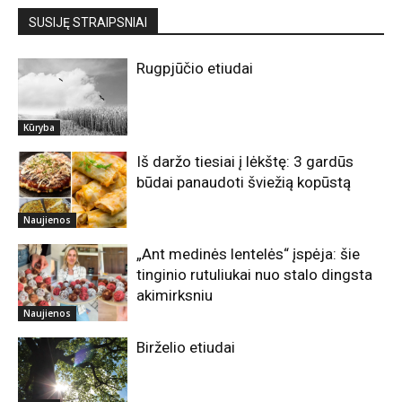
SUSIJĘ STRAIPSNIAI
Rugpjūčio etiudai
Kūryba
Iš daržo tiesiai į lėkštę: 3 gardūs
būdai panaudoti šviežią kopūstą
Naujienos
„Ant medinės lentelės“ įspėja: šie
tinginio rutuliukai nuo stalo dingsta
akimirksniu
Naujienos
Birželio etiudai