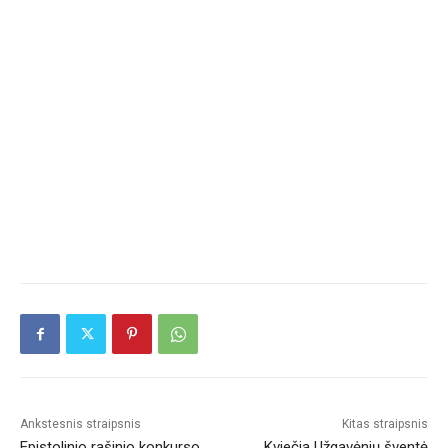
Ankstesnis straipsnis
Kitas straipsnis
Epistolinio rašinio konkurso
Kviečia Užgavėnių šventė