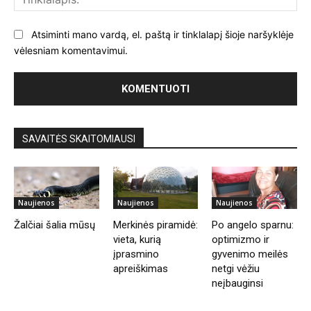
Atsiminti mano vardą, el. paštą ir tinklalapį šioje naršyklėje
vėlesniam komentavimui.
SAVAITĖS SKAITOMIAUSI
Naujienos
Naujienos
Naujienos
Žalčiai šalia mūsų
Merkinės piramidė:
Po angelo sparnu:
vieta, kurią
optimizmo ir
įprasmino
gyvenimo meilės
apreiškimas
netgi vėžiu
neįbauginsi