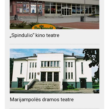
„Spindulio“ kino teatre
Marijampolės dramos teatre