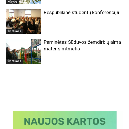
Kūryba
Respublikinė studentų konferencija
Švietimas
Paminėtas Sūduvos žemdirbių alma
mater šimtmetis
Švietimas