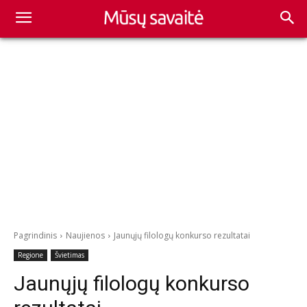
Pagrindinis
Naujienos
Jaunųjų filologų konkurso rezultatai
Regione
Švietimas
Jaunųjų filologų konkurso