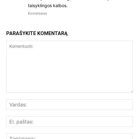
taisyklingos kalbos.
Komentaras
PARAŠYKITE KOMENTARĄ
Komentuoti:
Var
El.
paš
Tin