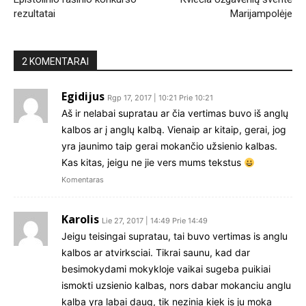
rezultatai
Marijampolėje
2 KOMENTARAI
Egidijus
Rgp 17, 2017 | 10:21 Prie 10:21
Aš ir nelabai supratau ar čia vertimas buvo iš anglų
kalbos ar į anglų kalbą. Vienaip ar kitaip, gerai, jog
yra jaunimo taip gerai mokančio užsienio kalbas.
Kas kitas, jeigu ne jie vers mums tekstus
Komentaras
Karolis
Lie 27, 2017 | 14:49 Prie 14:49
Jeigu teisingai supratau, tai buvo vertimas is anglu
kalbos ar atvirksciai. Tikrai saunu, kad dar
besimokydami mokykloje vaikai sugeba puikiai
ismokti uzsienio kalbas, nors dabar mokanciu anglu
kalba yra labai daug, tik nezinia kiek is ju moka