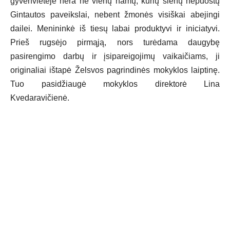
gyvenvietėje nėra nė vienų namų, kurių sienų nepuoštų
Gintautos paveikslai, nebent žmonės visiškai abejingi
dailei. Menininkė iš tiesų labai produktyvi ir iniciatyvi.
Prieš rugsėjo pirmąją, nors turėdama daugybę
pasirengimo darbų ir įsipareigojimų vaikaičiams, ji
originaliai ištapė Želsvos pagrindinės mokyklos laiptinę.
Tuo pasidžiaugė mokyklos direktorė Lina
Kvedaravičienė.