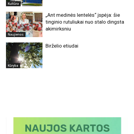
Kultūra
„Ant medinės lentelės“ įspėja: šie
tinginio rutuliukai nuo stalo dingsta
akimirksniu
Naujienos
Birželio etiudai
Kūryba