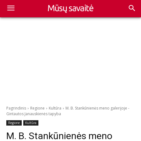
Pagrindinis
Regione
Kultūra
M. B. Stankūnienės meno galerijoje -
Gintautos Janauskienės tapyba
Regione
Kultūra
M. B. Stankūnienės meno