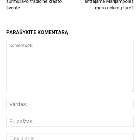
šurmuliavo tradicinė krašto
antrajame Marijampolės
šventė
mero rinkimų ture?
PARAŠYKITE KOMENTARĄ
Komentuoti:
Var
El.
paš
Tin