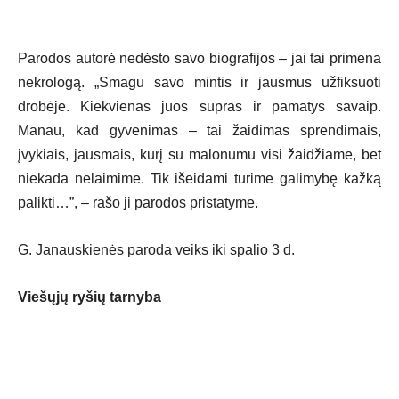
Parodos autorė nedėsto savo biografijos – jai tai primena
nekrologą. „Smagu savo mintis ir jausmus užfiksuoti
drobėje. Kiekvienas juos supras ir pamatys savaip.
Manau, kad gyvenimas – tai žaidimas sprendimais,
įvykiais, jausmais, kurį su malonumu visi žaidžiame, bet
niekada nelaimime. Tik išeidami turime galimybę kažką
palikti…”, – rašo ji parodos pristatyme.
G. Janauskienės paroda veiks iki spalio 3 d.
Viešųjų ryšių tarnyba