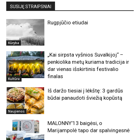
SUSIJĘ STRAIPSNIAI
Rugpjūčio etiudai
Kūryba
„Kai sirpsta vyšnios Suvalkijoj“ –
penkiolika metų kuriama tradicija ir
dar vienas išskirtinis festivalio
finalas
Kultūra
Iš daržo tiesiai į lėkštę: 3 gardūs
būdai panaudoti šviežią kopūstą
Naujienos
MALONNY’13 baigėsi, o
Marijampolė tapo dar spalvingesnė