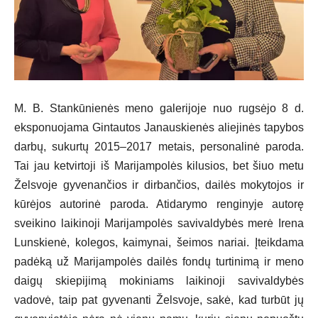
M. B. Stankūnienės meno galerijoje nuo rugsėjo 8 d.
eksponuojama Gintautos Janauskienės aliejinės tapybos
darbų, sukurtų 2015–2017 metais, personalinė paroda.
Tai jau ketvirtoji iš Marijampolės kilusios, bet šiuo metu
Želsvoje gyvenančios ir dirbančios, dailės mokytojos ir
kūrėjos autorinė paroda. Atidarymo renginyje autorę
sveikino laikinoji Marijampolės savivaldybės merė Irena
Lunskienė, kolegos, kaimynai, šeimos nariai. Įteikdama
padėką už Marijampolės dailės fondų turtinimą ir meno
daigų skiepijimą mokiniams laikinoji savivaldybės
vadovė, taip pat gyvenanti Želsvoje, sakė, kad turbūt jų