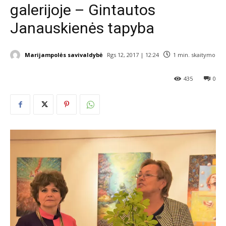
galerijoje – Gintautos
Janauskienės tapyba
Marijampolės savivaldybė
Rgs 12, 2017 | 12:24
1
min. skaitymo
435
0