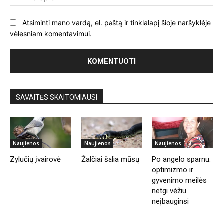
Atsiminti mano vardą, el. paštą ir tinklalapį šioje naršyklėje
vėlesniam komentavimui.
SAVAITĖS SKAITOMIAUSI
Naujienos
Naujienos
Naujienos
Zylučių įvairovė
Žalčiai šalia mūsų
Po angelo sparnu:
optimizmo ir
gyvenimo meilės
netgi vėžiu
neįbauginsi