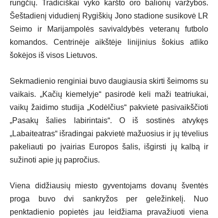
rungčių. Tradiciškai vyko karšto oro balionų varžybos.
Šeštadienį vidudienį Rygiškių Jono stadione susikovė LR
Seimo ir Marijampolės savivaldybės veteranų futbolo
komandos. Centrinėje aikštėje linijinius šokius atliko
šokėjos iš visos Lietuvos.
Sekmadienio renginiai buvo daugiausia skirti šeimoms su
vaikais. „Kačių kiemelyje“ pasirodė keli maži teatriukai,
vaikų žaidimo studija „Kodėlčius“ pakvietė pasivaikščioti
„Pasakų šalies labirintais“. O iš sostinės atvykęs
„Labaiteatras“ išradingai pakvietė mažuosius ir jų tėvelius
pakeliauti po įvairias Europos šalis, išgirsti jų kalbą ir
sužinoti apie jų papročius.
Viena didžiausių miesto gyventojams dovanų šventės
proga buvo dvi sankryžos per geležinkelį. Nuo
penktadienio popietės jau leidžiama pravažiuoti viena