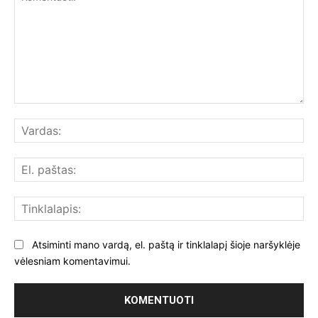
Komentuoti:
Var
El.
paš
Tin
Atsiminti mano vardą, el. paštą ir tinklalapį šioje naršyklėje
vėlesniam komentavimui.