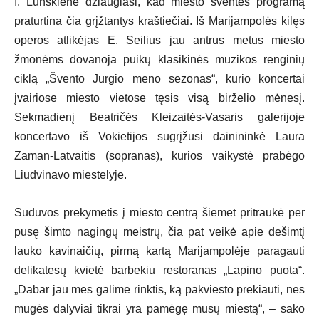
I. Lunskienė džiaugiasi, kad miesto šventės programą
praturtina čia grįžtantys kraštiečiai. Iš Marijampolės kilęs
operos atlikėjas E. Seilius jau antrus metus miesto
žmonėms dovanoja puikų klasikinės muzikos renginių
ciklą „Švento Jurgio meno sezonas“, kurio koncertai
įvairiose miesto vietose tęsis visą birželio mėnesį.
Sekmadienį Beatričės Kleizaitės-Vasaris galerijoje
koncertavo iš Vokietijos sugrįžusi dainininkė Laura
Zaman-Latvaitis (sopranas), kurios vaikystė prabėgo
Liudvinavo miestelyje.
Sūduvos prekymetis į miesto centrą šiemet pritraukė per
pusę šimto nagingų meistrų, čia pat veikė apie dešimtį
lauko kavinaičių, pirmą kartą Marijampolėje paragauti
delikatesų kvietė barbekiu restoranas „Lapino puota“.
„Dabar jau mes galime rinktis, ką pakviesto prekiauti, nes
mugės dalyviai tikrai yra pamėgę mūsų miestą“, – sako