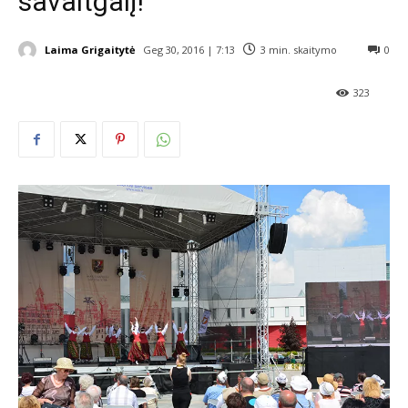
savaitgalį!
Laima Grigaitytė
Geg 30, 2016 | 7:13
3
min. skaitymo
0
323