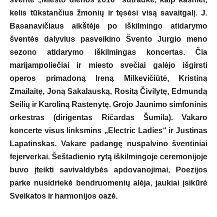
kelis tūkstančius žmonių ir tęsėsi visą savaitgalį. J.
Basanavičiaus aikštėje po iškilmingo atidarymo
šventės dalyvius pasveikino Švento Jurgio meno
sezono atidarymo iškilmingas koncertas. Čia
marijampoliečiai ir miesto svečiai galėjo išgirsti
operos primadoną Ireną Milkevičiūtė, Kristiną
Zmailaitę, Joną Sakalauską, Rositą Čivilytę, Edmundą
Seilių ir Karoliną Rastenytę. Grojo Jaunimo simfoninis
orkestras (dirigentas Ričardas Šumila). Vakaro
koncerte visus linksmins „Electric Ladies“ ir Justinas
Lapatinskas. Vakare padangę nuspalvino šventiniai
fejerverkai. Šeštadienio rytą iškilmingoje ceremonijoje
buvo įteikti savivaldybės apdovanojimai, Poezijos
parke nusidriekė bendruomenių alėja, jaukiai įsikūrė
Sveikatos ir harmonijos oazė.