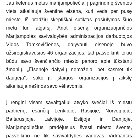
Jau kelerius metus marijampoliečiai į pagrindinę šventės
vietą atkeliauja šventine eisena, kuri veda per pusę
miesto. Iš pradžių skeptiškai sutiktas pasiūlymas šiuo
metu turi atgarsį. Anot eiseną organizuojančios
Marijampolės savivaldybės administracijos darbuotojos
Vidos Tamkevičienės, dalyvauti eisenoje buvo
užsiregistravusios 46 organizacijos, tad pasveikinti tokiu
būdu savo švenčiančio miesto panoro apie tūkstantį
žmonių. „Eisenoje dalyvių nemažėja, bet kasmet tik
daugėja“,- sako ji. Įstaigos, organizacijos į aikštę
atkeliauja nešinos savo vėliavomis.
Į renginį visam savaitgaliui atvyko svečiai iš miestų
partnerių, esančių Lenkijoje, Rusijoje, Norvegijoje,
Baltarusijoje, Latvijoje, Estijoje ir Danijoje.
Marijampoliečius, pradėjusius švęsti miesto šventę,
pasveikino ne tik savivaldybės vadovas Vidmantas