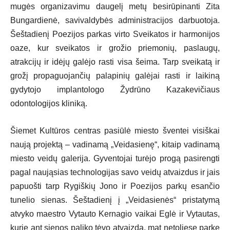
mugės organizavimu daugelį metų besirūpinanti Zita
Bungardienė, savivaldybės administracijos darbuotoja.
Šeštadienį Poezijos parkas virto Sveikatos ir harmonijos
oaze, kur sveikatos ir grožio priemonių, paslaugų,
atrakcijų ir idėjų galėjo rasti visa šeima. Tarp sveikatą ir
grožį propaguojančių palapinių galėjai rasti ir laikiną
gydytojo implantologo Žydrūno Kazakevičiaus
odontologijos kliniką.
Šiemet Kultūros centras pasiūlė miesto šventei visiškai
naują projektą – vadinamą „Veidasienę“, kitaip vadinamą
miesto veidų galerija. Gyventojai turėjo progą pasirengti
pagal naująsias technologijas savo veidų atvaizdus ir jais
papuošti tarp Rygiškių Jono ir Poezijos parkų esančio
tunelio sienas. Šeštadienį į „Veidasienės“ pristatymą
atvyko maestro Vytauto Kernagio vaikai Eglė ir Vytautas,
kurie ant sienos paliko tėvo atvaizdą, mat netoliese parke