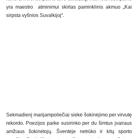
yra maestro atminimui skirtas paminklinis akmuo „Kai
sirpsta vyšnios Suvalkijoj“.
Sekmadienį marijampoliečiai siekė šokinėjimo per virvutę
rekordo. Poezijos parke susirinko per du šimtus įvairaus
amžiaus šokinėtojų. Šventėje netrūko ir kitų sporto