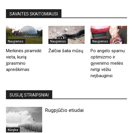
SAVAITĖS SKAITOMIAUSI
Naujienos
Naujienos
Naujienos
Merkinės piramidė:
Žalčiai šalia mūsų
Po angelo sparnu:
vieta, kurią
optimizmo ir
įprasmino
gyvenimo meilės
apreiškimas
netgi vėžiu
neįbauginsi
SUSIJĘ STRAIPSNIAI
Rugpjūčio etiudai
Kūryba