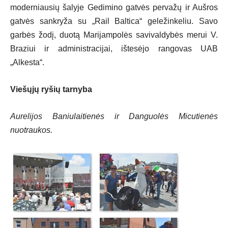
moderniausių šalyje Gedimino gatvės pervažų ir Aušros
gatvės sankryža su „Rail Baltica“ geležinkeliu. Savo
garbės žodį, duotą Marijampolės savivaldybės merui V.
Braziui ir administracijai, ištesėjo rangovas UAB
„Alkesta“.
Viešųjų ryšių tarnyba
Aurelijos Baniulaitienės ir Danguolės Micutienės
nuotraukos.