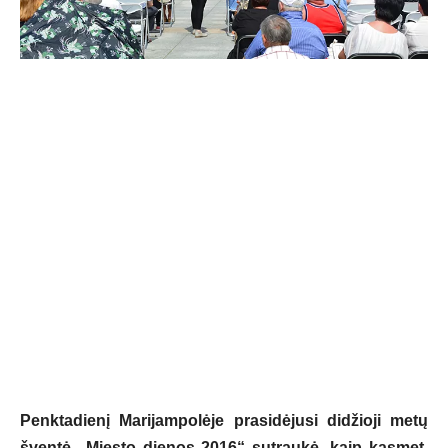
Penktadienį Marijampolėje prasidėjusi didžioji metų
šventė „Miesto dienos 2016“ sutraukė, kaip kasmet,