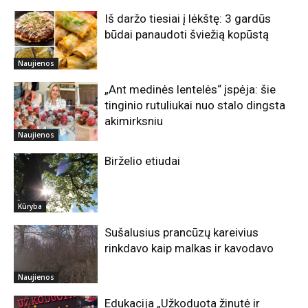
Iš daržo tiesiai į lėkštę: 3 gardūs
būdai panaudoti šviežią kopūstą
Naujienos
„Ant medinės lentelės“ įspėja: šie
tinginio rutuliukai nuo stalo dingsta
akimirksniu
Naujienos
Birželio etiudai
Kūryba
Sušalusius prancūzų kareivius
rinkdavo kaip malkas ir kavodavo
Naujienos
Edukacija „Užkoduota žinutė ir