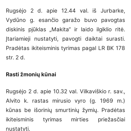
Rugsėjo 2 d. apie 12.44 val. iš Jurbarke,
Vydūno g. esančio garažo buvo pavogtas
diskinis pjūklas „Makita“ ir laido ilgiklio ritė.
Įtariamieji nustatyti, pavogti daiktai surasti.
Pradėtas ikiteisminis tyrimas pagal LR BK 178
str. 2 d.
Rasti žmonių kūnai
Rugsėjo 2 d. apie 10.32 val. Vilkaviškio r. sav.,
Alvito k. rastas mirusio vyro (g. 1969 m.)
kūnas be išorinių smurtinių žymių. Pradėtas
ikiteisminis tyrimas mirties priežasčiai
nustatyti.