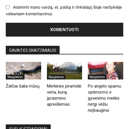
Atsiminti mano vardą, el. paštą ir tinklalapį šioje naršyklėje
vėlesniam komentavimui.
SAVAITĖS SKAITOMIAUSI
Naujienos
Naujienos
Naujienos
Žalčiai šalia mūsų
Merkinės piramidė:
Po angelo sparnu:
vieta, kurią
optimizmo ir
įprasmino
gyvenimo meilės
apreiškimas
netgi vėžiu
neįbauginsi