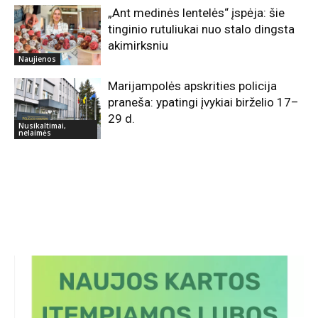
„Ant medinės lentelės“ įspėja: šie
tinginio rutuliukai nuo stalo dingsta
akimirksniu
Naujienos
Marijampolės apskrities policija
praneša: ypatingi įvykiai birželio 17–
29 d.
Nusikaltimai,
nelaimės