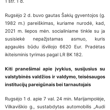
1 str. 1 d.
Rugsėjo 2 d. buvo gautas Šakių gyventojos (g.
1982 m.) pareiškimas, kuriame nurodė, kad,
2021 m. liepos mėn. socialiniame tinkle su ja
susisiekė nepažįstamas asmuo, kuris
apgaulės būdu išviliojo 6620 Eur. Pradėtas
ikiteisminis tyrimas pagal LR BK 182.
Kiti pranešimai apie įvykius, susijusius su
valstybinės valdžios ir valdymo, teisėsaugos
institucijų pareigūnais bei tarnautojais
Rugsėjo 1 d. apie 7 val. 24 min. Marijampolėje,
Vilkaviškio g., sustabdytas automobilis „Audi