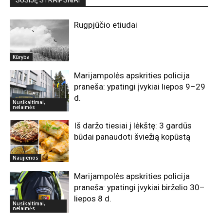
SUSIJĘ STRAIPSNIAI
Rugpjūčio etiudai
Kūryba
Marijampolės apskrities policija
praneša: ypatingi įvykiai liepos 9–29
d.
Nusikaltimai,
nelaimės
Iš daržo tiesiai į lėkštę: 3 gardūs
būdai panaudoti šviežią kopūstą
Naujienos
Marijampolės apskrities policija
praneša: ypatingi įvykiai birželio 30–
liepos 8 d.
Nusikaltimai,
nelaimės