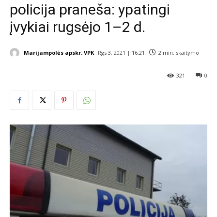
policija praneša: ypatingi
įvykiai rugsėjo 1–2 d.
Marijampolės apskr. VPK
Rgs 3, 2021 | 16:21
2
min. skaitymo
321
0