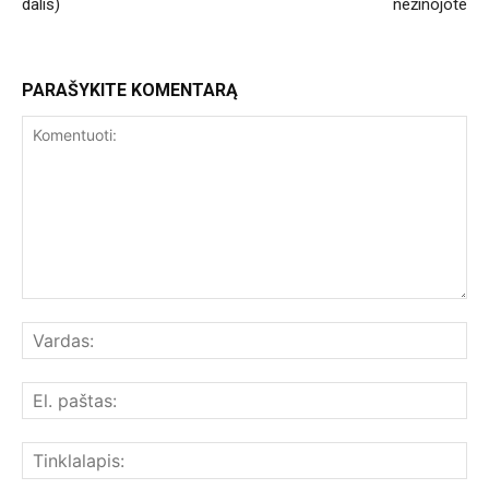
dalis)
nežinojote
PARAŠYKITE KOMENTARĄ
Komentuoti:
Var
El.
paš
Tin