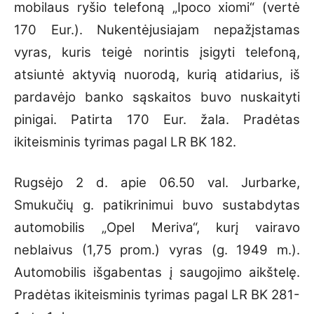
mobilaus ryšio telefoną „Ipoco xiomi“ (vertė
170 Eur.). Nukentėjusiajam nepažįstamas
vyras, kuris teigė norintis įsigyti telefoną,
atsiuntė aktyvią nuorodą, kurią atidarius, iš
pardavėjo banko sąskaitos buvo nuskaityti
pinigai. Patirta 170 Eur. žala. Pradėtas
ikiteisminis tyrimas pagal LR BK 182.
Rugsėjo 2 d. apie 06.50 val. Jurbarke,
Smukučių g. patikrinimui buvo sustabdytas
automobilis „Opel Meriva“, kurį vairavo
neblaivus (1,75 prom.) vyras (g. 1949 m.).
Automobilis išgabentas į saugojimo aikštelę.
Pradėtas ikiteisminis tyrimas pagal LR BK 281-