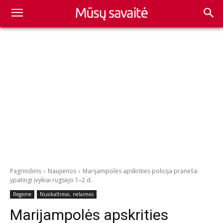
Pagrindinis
Naujienos
Marijampolės apskrities policija praneša:
ypatingi įvykiai rugsėjo 1–2 d.
Regione
Nusikaltimai, nelaimės
Marijampolės apskrities