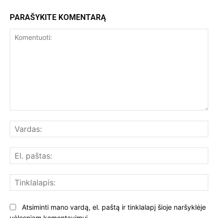
PARAŠYKITE KOMENTARĄ
Komentuoti:
Var
El.
paš
Tin
Atsiminti mano vardą, el. paštą ir tinklalapį šioje naršyklėje
vėlesniam komentavimui.