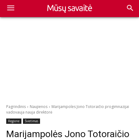
Pagrindinis
Naujienos
Marijampolės Jono Totoraičio progimnazijai
vadovauja nauja direktorė
Regione
Švietimas
Marijampolės Jono Totoraičio