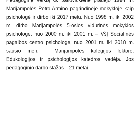
Pedagoginę veiklą G. Jakovickienė pradėjo 1994 m.
Marijampolės Petro Armino pagrindinėje mokykloje kaip
psichologė ir dirbo iki 2017 metų. Nuo 1998 m. iki 2002
m. dirbo Marijampolės 5-osios vidurinės mokyklos
psichologe, nuo 2000 m. iki 2001 m. – VšĮ Socialinės
pagalbos centro psichologe, nuo 2001 m. iki 2018 m.
sausio mėn. – Marijampolės kolegijos lektore,
Edukologijos ir psichologijos katedros vedėja. Jos
pedagoginio darbo stažas – 21 metai.