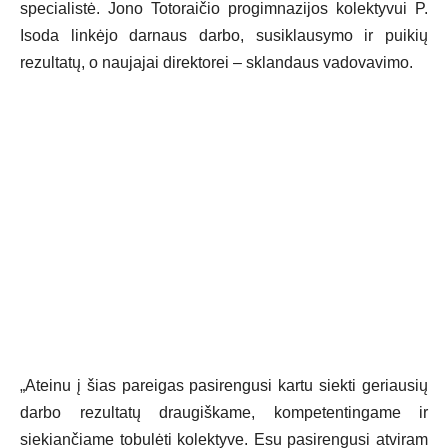
specialistė. Jono Totoraičio progimnazijos kolektyvui P.
Isoda linkėjo darnaus darbo, susiklausymo ir puikių
rezultatų, o naujajai direktorei – sklandaus vadovavimo.
„Ateinu į šias pareigas pasirengusi kartu siekti geriausių
darbo rezultatų draugiškame, kompetentingame ir
siekiančiame tobulėti kolektyve. Esu pasirengusi atviram