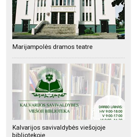
Marijampolės dramos teatre
Kalvarijos savivaldybės viešojoje
bibliotekoje