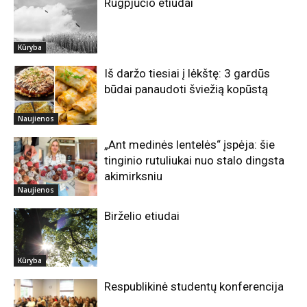
Rugpjūčio etiudai
Kūryba
Iš daržo tiesiai į lėkštę: 3 gardūs
būdai panaudoti šviežią kopūstą
Naujienos
„Ant medinės lentelės“ įspėja: šie
tinginio rutuliukai nuo stalo dingsta
akimirksniu
Naujienos
Birželio etiudai
Kūryba
Respublikinė studentų konferencija