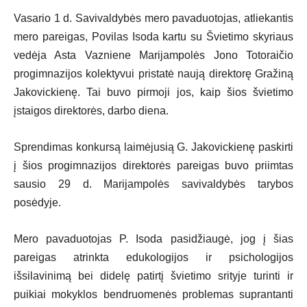
Vasario 1 d. Savivaldybės mero pavaduotojas, atliekantis
mero pareigas, Povilas Isoda kartu su Švietimo skyriaus
vedėja Asta Vazniene Marijampolės Jono Totoraičio
progimnazijos kolektyvui pristatė naują direktorę Gražiną
Jakovickienę. Tai buvo pirmoji jos, kaip šios švietimo
įstaigos direktorės, darbo diena.
Sprendimas konkursą laimėjusią G. Jakovickienę paskirti
į šios progimnazijos direktorės pareigas buvo priimtas
sausio 29 d. Marijampolės savivaldybės tarybos
posėdyje.
Mero pavaduotojas P. Isoda pasidžiaugė, jog į šias
pareigas atrinkta edukologijos ir psichologijos
išsilavinimą bei didelę patirtį švietimo srityje turinti ir
puikiai mokyklos bendruomenės problemas suprantanti