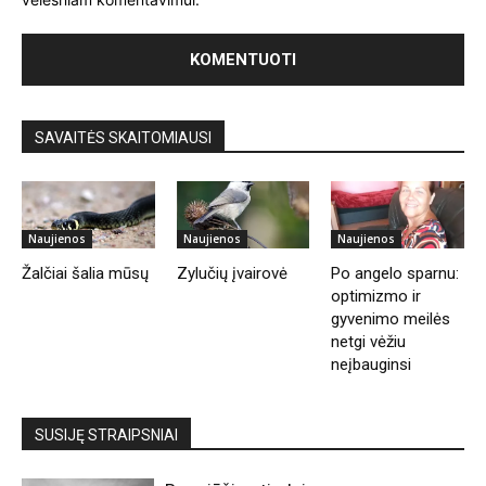
SAVAITĖS SKAITOMIAUSI
Naujienos
Naujienos
Naujienos
Žalčiai šalia mūsų
Zylučių įvairovė
Po angelo sparnu:
optimizmo ir
gyvenimo meilės
netgi vėžiu
neįbauginsi
SUSIJĘ STRAIPSNIAI