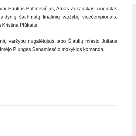
iai Paulius Pultinevičius, Arnas Žukauskas, Augustas
aidynių šachmatų finalinių varžybų vicečempionais.
Kristina Plūkaitė.
nių varžybų nugalėtojais tapo Šiaulių miesto Juliaus
 laimėjo Plungės Senamiesčio mokyklos komanda.