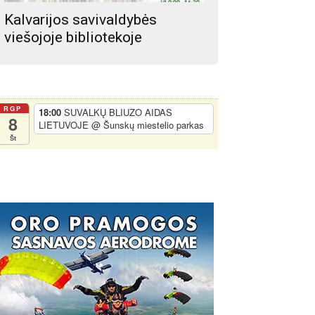
Kalvarijos savivaldybės
viešojoje bibliotekoje
s:
RGP
18:00
SUVALKŲ BLIUZO AIDAS
8
LIETUVOJE
@ Šunskų miestelio parkas
Št