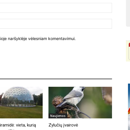
El.
paštas:
Tinklalapi
į šioje naršyklėje vėlesniam komentavimui.
Naujienos
ramidė: vieta, kurią
Zylučių įvairovė