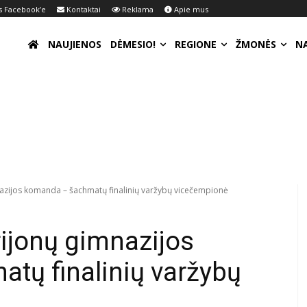
 Facebook’e
Kontaktai
Reklama
Apie mus
NAUJIENOS
DĖMESIO!
REGIONE
ŽMONĖS
N
zijos komanda – šachmatų finalinių varžybų vicečempionė
ijonų gimnazijos
tų finalinių varžybų