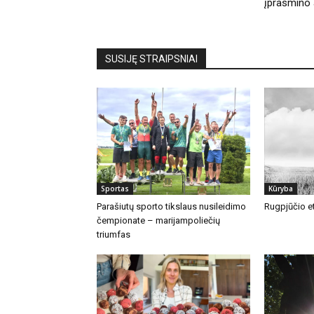
įprasmino 
SUSIJĘ STRAIPSNIAI
Sportas
Kūryba
Parašiutų sporto tikslaus nusileidimo
Rugpjūčio et
čempionate – marijampoliečių
triumfas