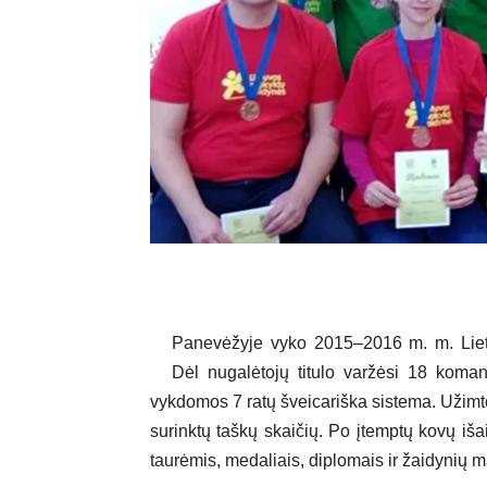
Panevėžyje vyko 2015–2016 m. m. Liet
Dėl nugalėtojų titulo varžėsi 18 koman
vykdomos 7 ratų šveicariška sistema. Užim
surinktų taškų skaičių. Po įtemptų kovų išai
taurėmis, medaliais, diplomais ir žaidynių m