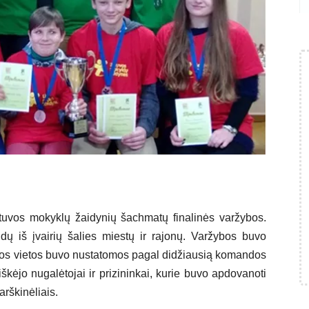
uvos mokyklų žaidynių šachmatų finalinės varžybos.
dų iš įvairių šalies miestų ir rajonų. Varžybos buvo
tos vietos buvo nustatomos pagal didžiausią komandos
škėjo nugalėtojai ir prizininkai, kurie buvo apdovanoti
arškinėliais.