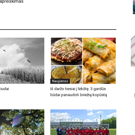
apreiškimas
Naujienos
iudai
Iš daržo tiesiai į lėkštę: 3 gardūs
būdai panaudoti šviežią kopūstą