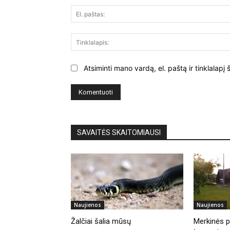
Atsiminti mano vardą, el. paštą ir tinklalap
SAVAITĖS SKAITOMIAUSI
Naujienos
Naujienos
Žalčiai šalia mūsų
Merkinės pi