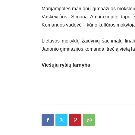
Marijampolės marijonų gimnazijos moksleiv
Vaškevičius, Simona Ambraziejūtė tapo ž
Komandos vadovė – kūno kultūros mokytoja 
Lietuvos mokyklų žaidynių šachmatų finali
Janonio gimnazijos komanda, trečią vietą
Viešųjų ryšių tarnyba