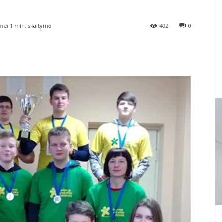
nei 1
min. skaitymo
402
0