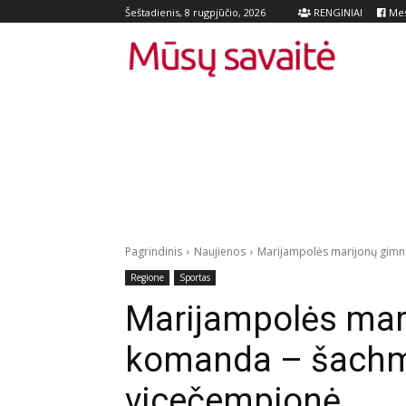
RENGINIAI
Mes
Šeštadienis, 8 rugpjūčio, 2026
Pagrindinis
Naujienos
Marijampolės marijonų gimna
Regione
Sportas
Marijampolės mar
komanda – šachma
vicečempionė