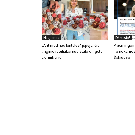
Naujienos
Dėmesio!
„Ant medinės lentelės“ įspėja: šie
Prasmingom
tinginio rutuliukai nuo stalo dingsta
nemokamos 
akimirksniu
Šakiuose