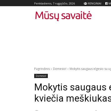
RENGINIAI
Me
Penktadienis, 7 rugpjūčio, 2026
Pagrindinis
Dėmesio!
Mokytis saugaus elgesio su ug
Dėmesio!
Mokytis saugaus 
kviečia meškiukas