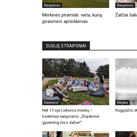
Naujienos
Naujienos
Merkinės piramidė: vieta, kurią
Žalčiai ša
įprasmino apreiškimas
SUSIJĘ STRAIPSNIAI
Dėmesio!
Kūryba
Net 17-oje Lietuvos miestų –
Rugpjūčio et
kvietimas senjorams: „Švęskime
gyvenimą čia ir dabar!“