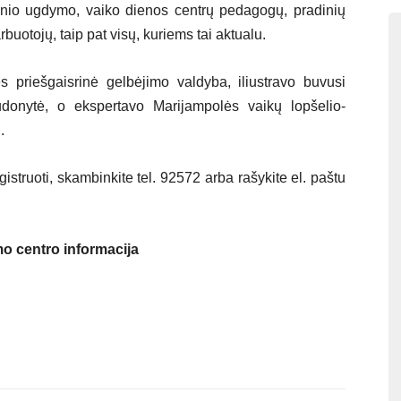
linio ugdymo, vaiko dienos centrų pedagogų, pradinių
buotojų, taip pat visų, kuriems tai aktualu.
s priešgaisrinė gelbėjimo valdyba, iliustravo buvusi
onytė, o ekspertavo Marijampolės vaikų lopšelio-
.
gistruoti, skambinkite tel. 92572 arba rašykite el. paštu
o centro informacija