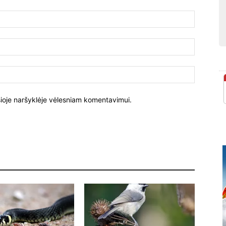
Vardas:
El.
paštas:
Tinklalapi
į šioje naršyklėje vėlesniam komentavimui.