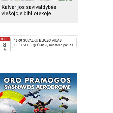
Kalvarijos savivaldybės
viešojoje bibliotekoje
s:
RGP
18:00
SUVALKŲ BLIUZO AIDAS
8
LIETUVOJE
@ Šunskų miestelio parkas
Št