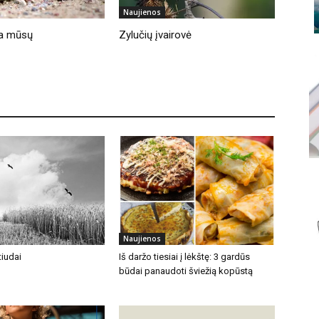
Naujienos
lia mūsų
Zylučių įvairovė
Naujienos
iudai
Iš daržo tiesiai į lėkštę: 3 gardūs
būdai panaudoti šviežią kopūstą