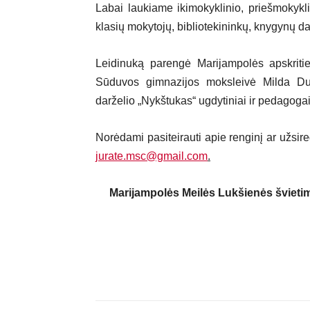
Labai laukiame ikimokyklinio, priešmokyk
klasių mokytojų, bibliotekininkų, knygynų dar
Leidinuką parengė Marijampolės apskritie
Sūduvos gimnazijos moksleivė Milda Dud
darželio „Nykštukas“ ugdytiniai ir pedagogai
Norėdami pasiteirauti apie renginį ar užsire
jurate.msc@gmail.com
.
Marijampolės Meilės Lukšienės švietim