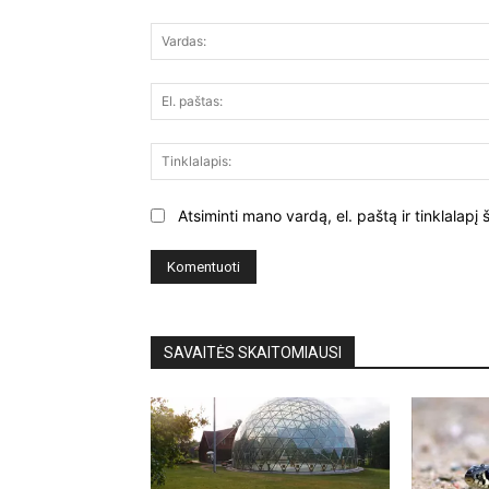
Komentuoti:
Atsiminti mano vardą, el. paštą ir tinklalap
SAVAITĖS SKAITOMIAUSI