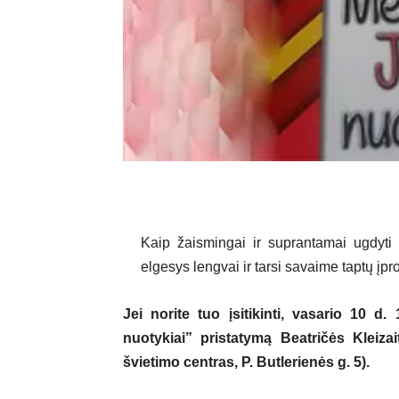
Kaip žaismingai ir suprantamai ugdyti
elgesys lengvai ir tarsi savaime taptų įp
Jei norite tuo įsitikinti,
vasario 10 d. 
nuotykiai
”
pristatymą Beatričės Kleizai
švietimo centras,
P. Butlerienės g. 5).