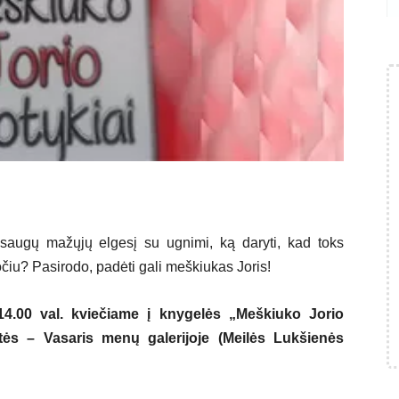
 saugų mažųjų elgesį su ugnimi, ką daryti, kad toks
ročiu? Pasirodo, padėti gali meškiukas Joris!
14.00 val. kviečiame į
knygelės „Meškiuko Jorio
tės – Vasaris menų galerijoje (Meilės Lukšienės