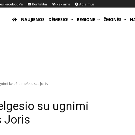
s Facebook’e
Kontaktai
Reklama
Apie mus
NAUJIENOS
DĖMESIO!
REGIONE
ŽMONĖS
N
nimi kviečia meškiukas Joris
elgesio su ugnimi
 Joris