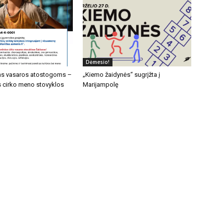
Dėmesio!
s vasaros atostogoms –
„Kiemo žaidynės“ sugrįžta į
cirko meno stovyklos
Marijampolę