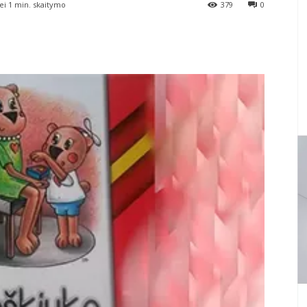
ei 1
min. skaitymo
379
0