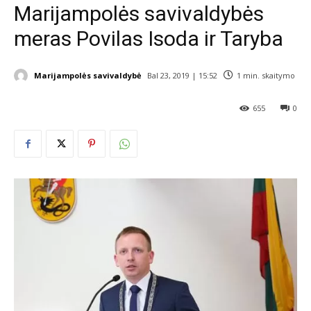
Marijampolės savivaldybės
meras Povilas Isoda ir Taryba
Marijampolės savivaldybė
Bal 23, 2019 | 15:52
1
min. skaitymo
655
0