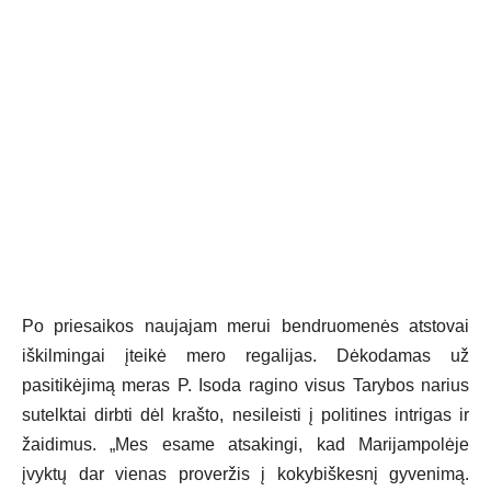
Po priesaikos naujajam merui bendruomenės atstovai
iškilmingai įteikė mero regalijas. Dėkodamas už
pasitikėjimą meras P. Isoda ragino visus Tarybos narius
sutelktai dirbti dėl krašto, nesileisti į politines intrigas ir
žaidimus. „Mes esame atsakingi, kad Marijampolėje
įvyktų dar vienas proveržis į kokybiškesnį gyvenimą.