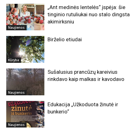
„Ant medinės lentelės“ įspėja: šie
tinginio rutuliukai nuo stalo dingsta
akimirksniu
Naujienos
Birželio etiudai
Kūryba
Sušalusius prancūzų kareivius
rinkdavo kaip malkas ir kavodavo
Naujienos
Edukacija „Užkoduota žinutė ir
bunkerio“
Naujienos