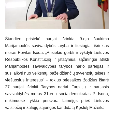
Šiandien prisiekė naujai išrinkta 9-ojo šaukimo
Marijampolės savivaldybės taryba ir tiesiogiai išrinktas
meras Povilas Isoda. „Prisiekiu gerbti ir vykdyti Lietuvos
Respublikos Konstituciją ir įstatymus, sąžiningai atlikti
Marijampolės savivaldybės tarybos nario pareigas ir
susilaikyti nuo veiksmų, pažeidžiančių gyventojų teises ir
viešuosius interesus“ – tokius priesaikos žodžius ištarė
27 naujai išrinkti Tarybos nariai. Tarp jų ir naujasis
savivaldybės meras 31-erių socialdemokratas P. Isoda,
rinkimuose ryškia persvara laimėjęs prieš Lietuvos
valstiečių ir žaliųjų sąjungos kandidatą Kęstutį Mažeiką.