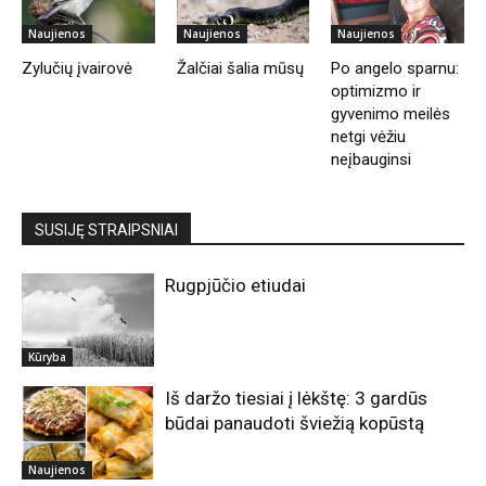
Naujienos
Naujienos
Naujienos
Zylučių įvairovė
Žalčiai šalia mūsų
Po angelo sparnu:
optimizmo ir
gyvenimo meilės
netgi vėžiu
neįbauginsi
SUSIJĘ STRAIPSNIAI
Rugpjūčio etiudai
Kūryba
Iš daržo tiesiai į lėkštę: 3 gardūs
būdai panaudoti šviežią kopūstą
Naujienos