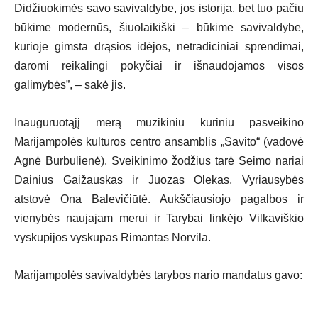
Didžiuokimės savo savivaldybe, jos istorija, bet tuo pačiu
būkime modernūs, šiuolaikiški – būkime savivaldybe,
kurioje gimsta drąsios idėjos, netradiciniai sprendimai,
daromi reikalingi pokyčiai ir išnaudojamos visos
galimybės”, – sakė jis.
Inauguruotąjį merą muzikiniu kūriniu pasveikino
Marijampolės kultūros centro ansamblis „Savito“ (vadovė
Agnė Burbulienė). Sveikinimo žodžius tarė Seimo nariai
Dainius Gaižauskas ir Juozas Olekas, Vyriausybės
atstovė Ona Balevičiūtė. Aukščiausiojo pagalbos ir
vienybės naujajam merui ir Tarybai linkėjo Vilkaviškio
vyskupijos vyskupas Rimantas Norvila.
Marijampolės savivaldybės tarybos nario mandatus gavo: