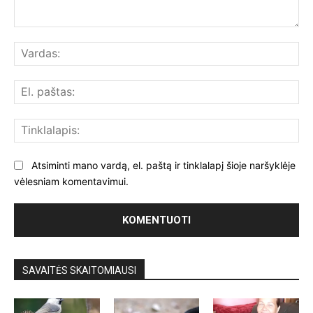
Komentuoti:
Var
El.
paš
Tin
Atsiminti mano vardą, el. paštą ir tinklalapį šioje naršyklėje
vėlesniam komentavimui.
SAVAITĖS SKAITOMIAUSI