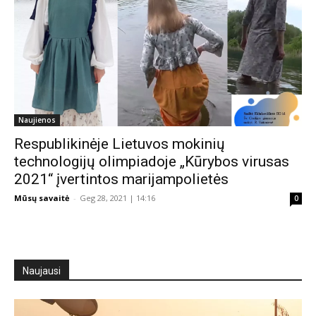
Naujienos
Respublikinėje Lietuvos mokinių
technologijų olimpiadoje „Kūrybos virusas
2021“ įvertintos marijampolietės
Mūsų savaitė
-
Geg 28, 2021 | 14:16
0
Naujausi