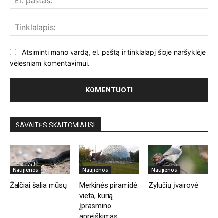
paš
Tin
Atsiminti mano vardą, el. paštą ir tinklalapį šioje naršyklėje
vėlesniam komentavimui.
SAVAITĖS SKAITOMIAUSI
Naujienos
Naujienos
Naujienos
Žalčiai šalia mūsų
Merkinės piramidė:
Zylučių įvairovė
vieta, kurią
įprasmino
apreiškimas