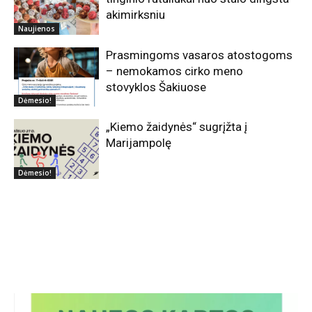
akimirksniu
Naujienos
Prasmingoms vasaros atostogoms
– nemokamos cirko meno
stovyklos Šakiuose
Dėmesio!
„Kiemo žaidynės“ sugrįžta į
Marijampolę
Dėmesio!