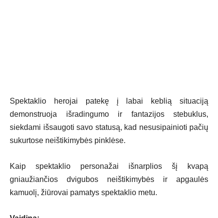
Spektaklio herojai patekę į labai keblią situaciją
demonstruoja išradingumo ir fantazijos stebuklus,
siekdami išsaugoti savo statusą, kad nesusipainioti pačių
sukurtose neištikimybės pinklėse.
Kaip spektaklio personažai išnarplios šį kvapą
gniaužiančios dvigubos neištikimybės ir apgaulės
kamuolį, žiūrovai pamatys spektaklio metu.