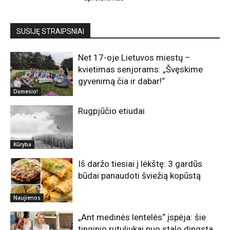
SUSIJĘ STRAIPSNIAI
Net 17-oje Lietuvos miestų –
kvietimas senjorams: „Švęskime
gyvenimą čia ir dabar!“
Dėmesio!
Rugpjūčio etiudai
Kūryba
Iš daržo tiesiai į lėkštę: 3 gardūs
būdai panaudoti šviežią kopūstą
Naujienos
„Ant medinės lentelės“ įspėja: šie
tinginio rutuliukai nuo stalo dingsta