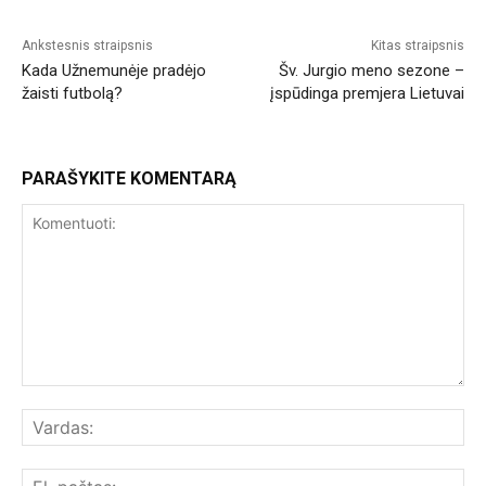
Ankstesnis straipsnis
Kitas straipsnis
Kada Užnemunėje pradėjo
Šv. Jurgio meno sezone –
žaisti futbolą?
įspūdinga premjera Lietuvai
PARAŠYKITE KOMENTARĄ
Komentuoti:
Var
El.