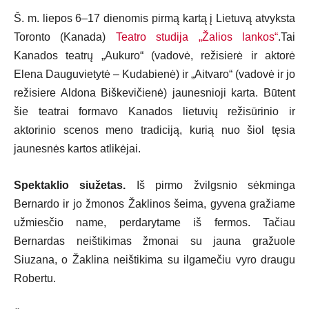
Š. m. liepos 6–17 dienomis pirmą kartą į Lietuvą atvyksta
Toronto (Kanada)
Teatro studija „Žalios lankos“
.Tai
Kanados teatrų „Aukuro“ (vadovė, režisierė ir aktorė
Elena Dauguvietytė – Kudabienė) ir „Aitvaro“ (vadovė ir jo
režisiere Aldona Biškevičienė) jaunesnioji karta. Būtent
šie teatrai formavo Kanados lietuvių re­žisūrinio ir
aktorinio scenos meno tradiciją, kurią nuo šiol tęsia
jaunesnės kartos atlikėjai.
Spektaklio siužetas.
Iš pirmo žvilgsnio sėkminga
Bernardo ir jo žmonos Žaklinos šeima, gyvena gražiame
užmiesčio name, perdarytame iš fermos. Tačiau
Bernardas neištikimas žmonai su jauna gražuole
Siuzana, o Žaklina neištikima su ilgamečiu vyro draugu
Robertu.