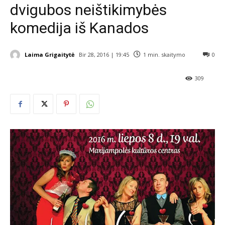
dvigubos neištikimybės
komedija iš Kanados
Laima Grigaitytė
Bir 28, 2016 | 19:45
1
min. skaitymo
0
309