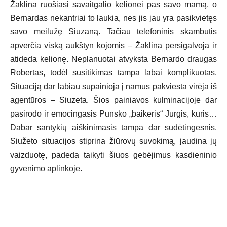
Žaklina ruošiasi savaitgalio kelionei pas savo mamą, o
Bernardas nekantriai to laukia, nes jis jau yra pasikvietęs
savo meilužę Siuzaną. Tačiau telefoninis skambutis
apverčia viską aukštyn kojomis – Žaklina persigalvoja ir
atideda kelionę. Neplanuotai atvyksta Bernardo draugas
Robertas, todėl susitikimas tampa labai komplikuotas.
Situaciją dar labiau supainioja į namus pakviesta virėja iš
agentūros – Siuzeta. Šios painiavos kulminacijoje dar
pasirodo ir emocingasis Punsko „baikeris“ Jurgis, kuris…
Dabar santykių aiškinimasis tampa dar sudėtingesnis.
Siužeto situacijos stiprina žiūrovų suvokimą, jaudina jų
vaizduotę, padeda taikyti šiuos gebėjimus kasdieninio
gyvenimo aplinkoje.