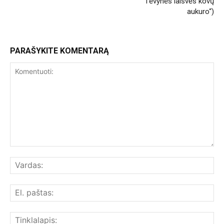
Tėvynės laisvės kovų
aukuro“)
PARAŠYKITE KOMENTARĄ
Komentuoti:
Var
El.
paš
Tin