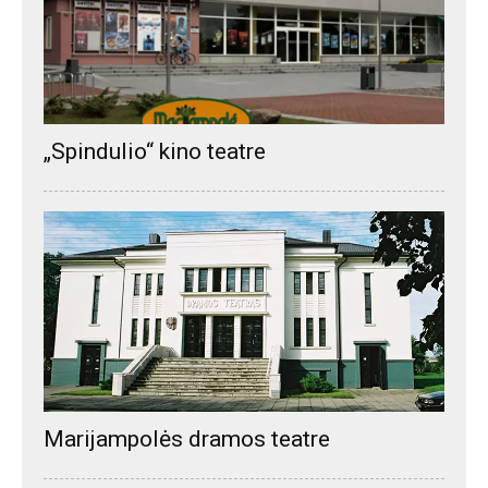
„Spindulio“ kino teatre
Marijampolės dramos teatre