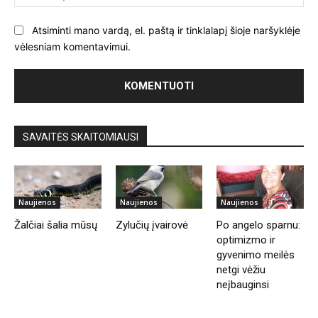
Atsiminti mano vardą, el. paštą ir tinklalapį šioje naršyklėje
vėlesniam komentavimui.
SAVAITĖS SKAITOMIAUSI
Naujienos
Naujienos
Naujienos
Žalčiai šalia mūsų
Zylučių įvairovė
Po angelo sparnu:
optimizmo ir
gyvenimo meilės
netgi vėžiu
neįbauginsi