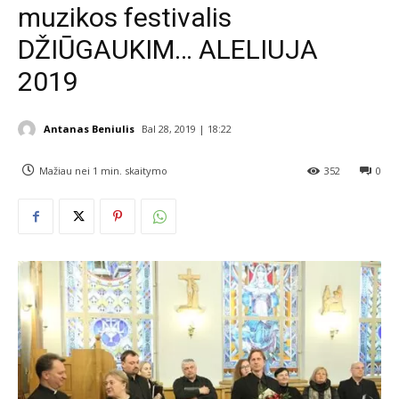
muzikos festivalis
DŽIŪGAUKIM… ALELIUJA
2019
Antanas Beniulis
Bal 28, 2019 | 18:22
Mažiau nei 1
min. skaitymo
352
0