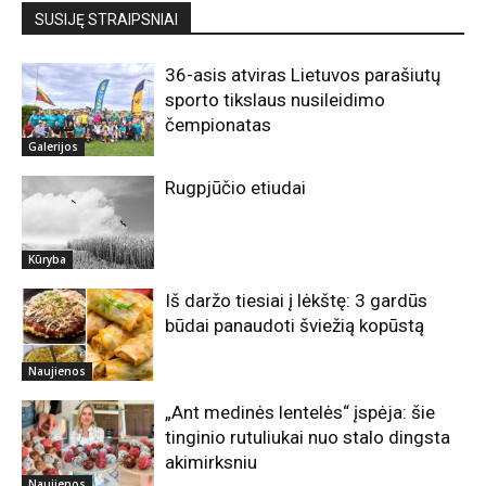
SUSIJĘ STRAIPSNIAI
36-asis atviras Lietuvos parašiutų
sporto tikslaus nusileidimo
čempionatas
Galerijos
Rugpjūčio etiudai
Kūryba
Iš daržo tiesiai į lėkštę: 3 gardūs
būdai panaudoti šviežią kopūstą
Naujienos
„Ant medinės lentelės“ įspėja: šie
tinginio rutuliukai nuo stalo dingsta
akimirksniu
Naujienos