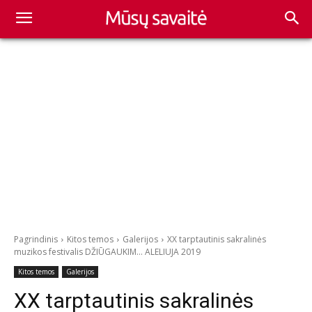
Pagrindinis
Kitos temos
Galerijos
XX tarptautinis sakralinės
muzikos festivalis DŽIŪGAUKIM… ALELIUJA 2019
Kitos temos
Galerijos
XX tarptautinis sakralinės