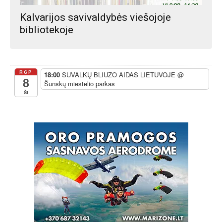
Kalvarijos savivaldybės viešojoje
bibliotekoje
RGP
18:00
SUVALKŲ BLIUZO AIDAS LIETUVOJE
@
8
Šunskų miestelio parkas
Št