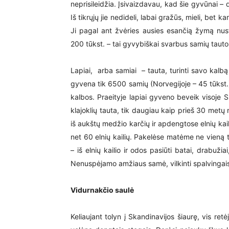
neprisileidžia. Įsivaizdavau, kad šie gyvūnai – d
Iš tikrųjų jie nedideli, labai gražūs, mieli, bet ka
Ji pagal ant žvėries ausies esančią žymą nust
200 tūkst. – tai gyvybiškai svarbus samių tauto
Lapiai, arba samiai – tauta, turinti savo kalbą i
gyvena tik 6500 samių (Norvegijoje – 45 tūkst.
kalbos. Praeityje lapiai gyveno beveik visoje Su
klajoklių tauta, tik daugiau kaip prieš 30 metų 
iš aukštų medžio karčių ir apdengtose elnių kail
net 60 elnių kailių. Pakelėse matėme ne vieną t
– iš elnių kailio ir odos pasiūti batai, drabuži
Nenuspėjamo amžiaus samė, vilkinti spalvingais 
Vidurnakčio saulė
Keliaujant tolyn į Skandinavijos šiaurę, vis re