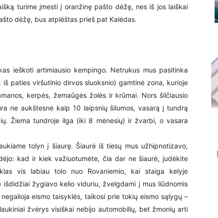
šką turime įmesti į oranžinę pašto dėžę, nes iš jos laiškai
ašto dėžę, bus atplėštas prieš pat Kalėdas.
aikas ieškoti artimiausio kempingo. Netrukus mus pasitinka
 iš paties viršutinio dirvos sluoksnio) gamtinė zona, kurioje
samanos, kerpės, žemaūgės žolės ir krūmai. Nors šilčiausio
ra ne aukštesnė kaip 10 laipsnių šilumos, vasarą į tundrą
ų. Žiema tundroje ilga (iki 8 mėnesių) ir žvarbi, o vasara
aukiame tolyn į šiaurę. Šiaurė iš tiesų mus užhipnotizavo,
ždėjo: kad ir kiek važiuotumėte, čia dar ne šiaurė, judėkite
klas vis labiau tolo nuo Rovaniemio, kai staiga kelyje
 išdidžiai žygiavo kelio viduriu, žvelgdami į mus liūdnomis
negalioja eismo taisyklės, taikosi prie tokių eismo sąlygų –
 laukiniai žvėrys visiškai nebijo automobilių, bet žmonių arti