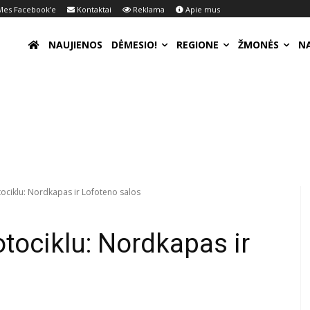
es Facebook’e
Kontaktai
Reklama
Apie mus
NAUJIENOS
DĖMESIO!
REGIONE
ŽMONĖS
N
ociklu: Nordkapas ir Lofoteno salos
tociklu: Nordkapas ir