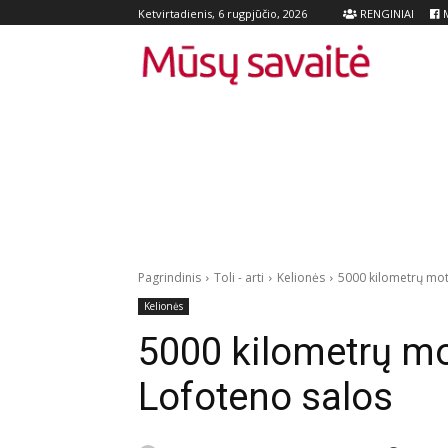
RENGINIAI
M
Ketvirtadienis, 6 rugpjūčio, 2026
Pagrindinis
Toli - arti
Kelionės
5000 kilometrų mot
Kelionės
5000 kilometrų mo
Lofoteno salos