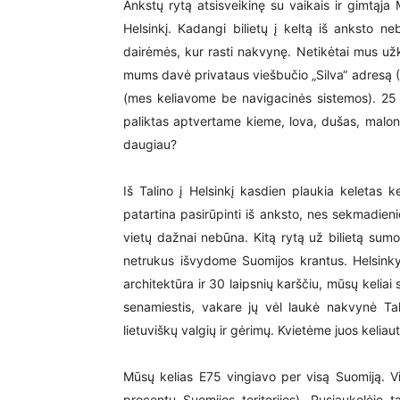
Ankstų rytą atsisveikinę su vaikais ir gimtąja
Helsinkį. Kadangi bilietų į keltą iš anksto n
dairėmės, kur rasti nakvynę. Netikėtai mus užkal
mums davė privataus viešbučio „Silva“ adresą (La
(mes keliavome be navigacinės sistemos). 25 
paliktas aptvertame kieme, lova, dušas, malonu
daugiau?
Iš Talino į Helsinkį kasdien plaukia keletas kel
patartina pasirūpinti iš anksto, nes sekmadien
vietų dažnai nebūna. Kitą rytą už bilietą sumok
netrukus išvydome Suomijos krantus. Helsinky
architektūra ir 30 laipsnių karščiu, mūsų keliai
senamiestis, vakare jų vėl laukė nakvynė Tali
lietuviškų valgių ir gėrimų. Kvietėme juos keliaut
Mūsų kelias E75 vingiavo per visą Suomiją. 
procentų Suomijos teritorijos). Pusiaukelėje t