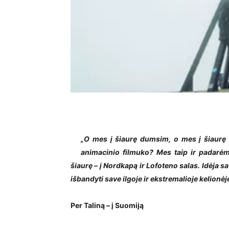
„O mes į šiaurę dumsim, o mes į šiaurę
animacinio filmuko? Mes taip ir padarėm
šiaurę – į Nordkapą ir Lofoteno salas. Idėja 
išbandyti save ilgoje ir ekstremalioje kelio
Per Taliną – į Suomiją