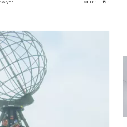
skaitymo
1313
3