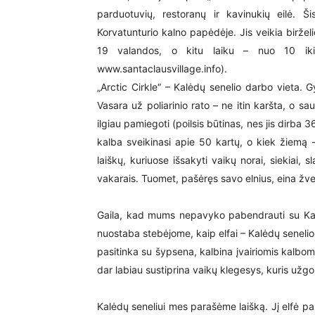
parduotuvių, restoranų ir kavinukių eilė. Šis
Korvatunturio kalno papėdėje. Jis veikia birželi
19 valandos, o kitu laiku – nuo 10 iki 
www.santaclausvillage.info).
„Arctic Cirkle“ – Kalėdų senelio darbo vieta. 
Vasara už poliarinio rato – ne itin karšta, o s
ilgiau pamiegoti (poilsis būtinas, nes jis dirba
kalba sveikinasi apie 50 kartų, o kiek žiemą
laiškų, kuriuose išsakyti vaikų norai, siekiai, 
vakarais. Tuomet, pašėręs savo elnius, eina žvejo
Gaila, kad mums nepavyko pabendrauti su Kal
nuostaba stebėjome, kaip elfai – Kalėdų senelio 
pasitinka su šypsena, kalbina įvairiomis kalbomi
dar labiau sustiprina vaikų klegesys, kuris užg
Kalėdų seneliui mes parašėme laišką. Jį elfė pa