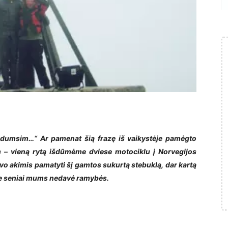
 dumsim…“ Ar pamenat šią frazę iš vaikystėje pamėgto
 – vieną rytą išdūmėme dviese motociklu į Norvegijos
savo akimis pamatyti šį gamtos sukurtą stebuklą, dar kartą
nėje seniai mums nedavė ramybės.