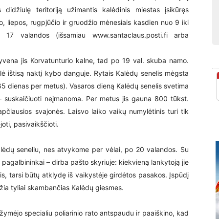
 didžiulę teritoriją užimantis kalėdinis miestas įsikūręs
o, liepos, rugpjūčio ir gruodžio mėnesiais kasdien nuo 9 iki
17 valandos (išsamiau www.santaclaus.posti.fi arba
Gyvena jis Korvatunturio kalne, tad po 19 val. skuba namo.
aulė ištisą naktį kybo danguje. Rytais Kalėdų senelis mėgsta
 365 dienas per metus). Vasaros dieną Kalėdų senelis svetima
 – suskaičiuoti neįmanoma. Per metus jis gauna 800 tūkst.
slapčiausios svajonės. Laisvo laiko vaikų numylėtinis turi tik
ti, pasivaikščioti.
ėdų seneliu, nes atvykome per vėlai, po 20 valandos. Su
pagalbininkai – dirba pašto skyriuje: kiekvieną lankytoją jie
s, tarsi būtų atklydę iš vaikystėje girdėtos pasakos. Įspūdį
ožia tyliai skambančias Kalėdų giesmes.
žymėjo specialiu poliarinio rato antspaudu ir paaiškino, kad