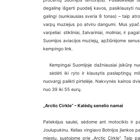
degalinę išgerti puodelį kavos, pasiklausyti n
galingi (sunkiausias sveria 8 tonas) – taip atr
varpų muziejus po atviru dangumi. Mus ypač s
varpeliai: stikliniai, žalvariniai, moliniai, ir
Suomijos aviacijos muziejų, apžiūrėjome senus
kempingo link.
Kempingai Suomijoje dažniausiai įsikūrę n
sėdėti iki ryto ir klausytis paslaptingų m
nuovargį palikti pirtelėje. Nakvynės kainos dv
nuo 39 iki 55 eurų.
„Arctic Cirkle“ – Kalėdų senelio namai
Patekėjus saulei, sėdome ant motociklo ir p
Joulupukinu. Kelias vingiavo Botnijos įlankos
miestu, sustojome prie „Arctic Cirkle“. Taip 