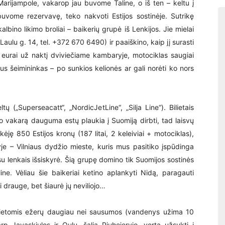
 Marijampole, vakarop jau buvome Taline, o iš ten – keltu į
ebuvome rezervavę, teko nakvoti Estijos sostinėje. Sutrikę
bino likimo broliai – baikerių grupė iš Lenkijos. Jie mielai
ulu g. 14, tel. +372 670 6490) ir paaiškino, kaip jį surasti
eurai už naktį dviviečiame kambaryje, motociklas saugiai
s šeimininkas – po sunkios kelionės ar gali norėti ko nors
tų („Superseacatt“, „NordicJetLine“, „Silja Line“). Bilietais
io vakarą dauguma estų plaukia į Suomiją dirbti, tad laisvų
ėję 850 Estijos kronų (187 litai, 2 keleiviai + motociklas),
je – Vilniaus dydžio mieste, kuris mus pasitiko įspūdinga
 su lenkais išsiskyrė. Šią grupę domino tik Suomijos sostinės
ne. Vėliau šie baikeriai ketino aplankyti Nidą, paragauti
i drauge, bet šiaurė jų neviliojo…
Vietomis ežerų daugiau nei sausumos (vandenys užima 10
arp Javaskiulos ir Oulu, šalia Piuhejervio, verta užsukti į