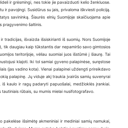
ideli ir grėsmingi, nes tokie jie pavaizduoti kelio ženkluose.
rtu ir pavojingi. Susidūrus su jais, privaloma iškviesti policiją.
atys savininką. Šiaurės elnių Suomijoje skaičiuojama apie
s pragyvenimo šaltinis.
r tradicijas, išvaizda išsiskirianti iš suomių. Nors Suomijoje
), tik daugiau kaip tūkstantis dar nepamiršo savo gimtosios
omijos teritorijoje, vėliau suomiai juos išstūmė į šiaurę. Tai
nustojusi klajoti. Iki tol samiai gyveno palapinėse, suręstose
iais (jas vadino kota). Vienai palapinei uždengti prireikdavo
okią palapinę. Jų viduje akį traukia įvairūs samių suvenyrai
ai, iš kaulo ir ragų padaryti papuošalai, medžioklės įrankiai.
tautiniais rūbais, su mumis mielai nusifotografavo.
tėjo pakelėse išsimėtę akmeniniai ir mediniai samių namukai,