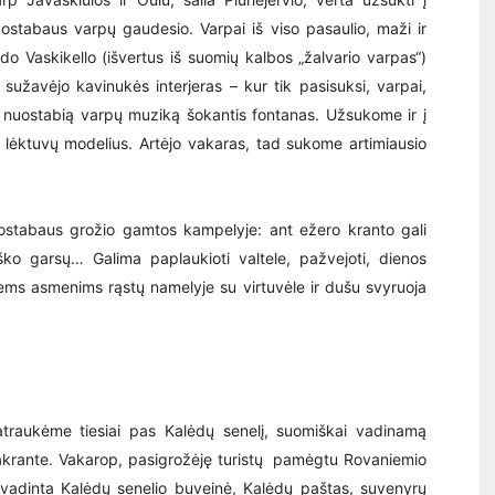
uostabaus varpų gaudesio. Varpai iš viso pasaulio, maži ir
odo Vaskikello (išvertus iš suomių kalbos „žalvario varpas“)
užavėjo kavinukės interjeras – kur tik pasisuksi, varpai,
 pagal nuostabią varpų muziką šokantis fontanas. Užsukome ir į
 lėktuvų modelius. Artėjo vakaras, tad sukome artimiausio
uostabaus grožio gamtos kampelyje: ant ežero kranto gali
iško garsų… Galima paplaukioti valtele, pažvejoti, dienos
iems asmenims rąstų namelyje su virtuvėle ir dušu svyruoja
atraukėme tiesiai pas Kalėdų senelį, suomiškai vadinamą
 pakrante. Vakarop, pasigrožėję turistų pamėgtu Rovaniemio
pavadinta Kalėdų senelio buveinė, Kalėdų paštas, suvenyrų