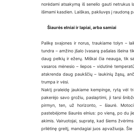
norėdami atsakymą iš senelio gauti netrukus lai
išimami kasdien. Laiškas, pakliuvęs į raudoną p
Šiaurės elniai ir lapiai, arba samiai
Palikę svajones ir norus, traukiame tolyn – l
tundra – amžino įšalo (vasarą pašalas išeina tik
daug pelkių ir ežerų. Miškai čia neauga, tik 
vasaros mėnesio – liepos – vidutinė temperatū
atskrenda daug paukščių – laukinių žąsų, anči
trumpa ir vėsi.
Naktį praleidę jaukiame kempinge, rytą vėl tr
pakerėjo savo grožiu, paslaptimi, ji tarsi šnib
pirmyn, ten, už horizonto, – šiaurė. Motoci
pastebėjome šiaurės elnius: po vieną, po du jie
akimis. Vairuotojai, supratę, kad šiems žvėrims 
prilėtinę greitį, mandagiai juos apvažiuoja. Šie