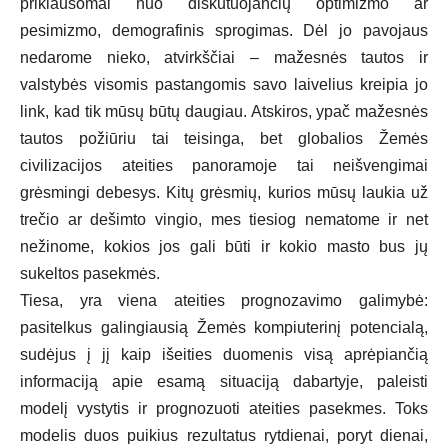
priklausomai nuo diskutuojančių optimizmo ar
pesimizmo, demografinis sprogimas. Dėl jo pavojaus
nedarome nieko, atvirkščiai – mažesnės tautos ir
valstybės visomis pastangomis savo laivelius kreipia jo
link, kad tik mūsų būtų daugiau. Atskiros, ypač mažesnės
tautos požiūriu tai teisinga, bet globalios Žemės
civilizacijos ateities panoramoje tai neišvengimai
grėsmingi debesys. Kitų grėsmių, kurios mūsų laukia už
trečio ar dešimto vingio, mes tiesiog nematome ir net
nežinome, kokios jos gali būti ir kokio masto bus jų
sukeltos pasekmės.
Tiesa, yra viena ateities prognozavimo galimybė:
pasitelkus galingiausią Žemės kompiuterinį potencialą,
sudėjus į jį kaip išeities duomenis visą aprėpiančią
informaciją apie esamą situaciją dabartyje, paleisti
modelį vystytis ir prognozuoti ateities pasekmes. Toks
modelis duos puikius rezultatus rytdienai, poryt dienai,