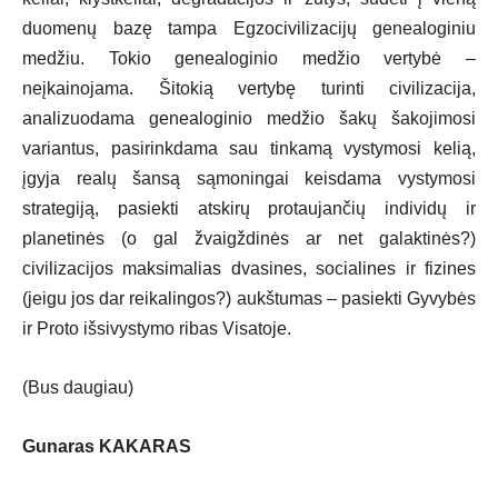
duomenų bazę tampa Egzocivilizacijų genealoginiu
medžiu. Tokio genealoginio medžio vertybė –
neįkainojama. Šitokią vertybę turinti civilizacija,
analizuodama genealoginio medžio šakų šakojimosi
variantus, pasirinkdama sau tinkamą vystymosi kelią,
įgyja realų šansą sąmoningai keisdama vystymosi
strategiją, pasiekti atskirų protaujančių individų ir
planetinės (o gal žvaigždinės ar net galaktinės?)
civilizacijos maksimalias dvasines, socialines ir fizines
(jeigu jos dar reikalingos?) aukštumas – pasiekti Gyvybės
ir Proto išsivystymo ribas Visatoje.
(Bus daugiau)
Gunaras KAKARAS