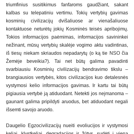
triumfinius susitikimus fanfaroms gaudžiant, sakant
kalbas su telepatiniu vertimu. Tokių vertybių gavimas
kosminių civilizacijų dvišaliuose ar vienašaliuose
kontaktuose neturėtų jokių Kosminės teisės apribojimų.
Tokios informacijos paėmimas, informacijos savininkei
nežinant, mūsų vertybių skalėje vogimo aktu vadintinas,
iš tiesų niekam skriaudos nepadarytų (o ką tie NSO čia
Žemėje beveikia?). Tai net būtų galima pavadinti
svarbiausiu Kosminių civilizacijų bendravimo tikslu –
brangiausios vertybės, kitos civilizacijos kuo detalesnės
vystymosi kelio informacijos gavimas. Ir kartu tai būtų
pigiausia vertybė ją atiduodant. Netekti jos neįmanoma –
gaunant galima pripildyti aruodus, bet atiduodant negali
išsemti savojo aruodo.
Daugelio Egzocivilizacijų nueiti evoliucijos ir vystymosi
keliai, klystkeliai, degradacijos ir žūtys, sudėti į vieną