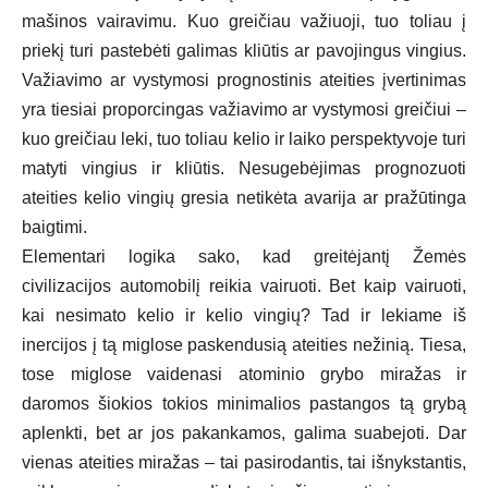
mašinos vairavimu. Kuo greičiau važiuoji, tuo toliau į
priekį turi pastebėti galimas kliūtis ar pavojingus vingius.
Važiavimo ar vystymosi prognostinis ateities įvertinimas
yra tiesiai proporcingas važiavimo ar vystymosi greičiui –
kuo greičiau leki, tuo toliau kelio ir laiko perspektyvoje turi
matyti vingius ir kliūtis. Nesugebėjimas prognozuoti
ateities kelio vingių gresia netikėta avarija ar pražūtinga
baigtimi.
Elementari logika sako, kad greitėjantį Žemės
civilizacijos automobilį reikia vairuoti. Bet kaip vairuoti,
kai nesimato kelio ir kelio vingių? Tad ir lekiame iš
inercijos į tą miglose paskendusią ateities nežinią. Tiesa,
tose miglose vaidenasi atominio grybo miražas ir
daromos šiokios tokios minimalios pastangos tą grybą
aplenkti, bet ar jos pakankamos, galima suabejoti. Dar
vienas ateities miražas – tai pasirodantis, tai išnykstantis,