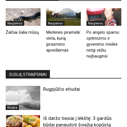
Naujienos
Naujienos
Naujienos
Žalčiai šalia mūsų
Merkinės piramidė:
Po angelo sparnu:
vieta, kurią
optimizmo ir
įprasmino
gyvenimo meilės
apreiškimas
netgi vėžiu
neįbauginsi
SUSIJĘ STRAIPSNIAI
Rugpjūčio etiudai
Kūryba
Iš daržo tiesiai į lėkštę: 3 gardūs
būdai panaudoti šviežią kopūstą