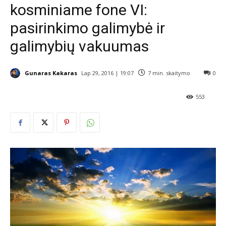
kosminiame fone VI:
pasirinkimo galimybė ir
galimybių vakuumas
Gunaras Kakaras
Lap 29, 2016 | 19:07
7
min. skaitymo
0
553