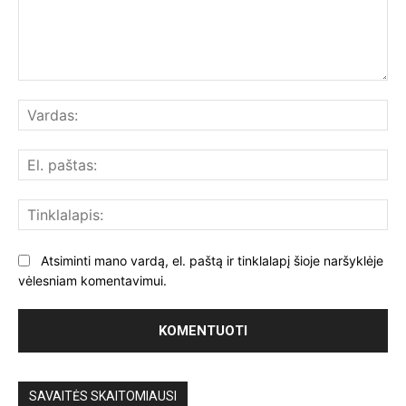
Komentuoti:
Var
El.
paš
Tin
Atsiminti mano vardą, el. paštą ir tinklalapį šioje naršyklėje
vėlesniam komentavimui.
SAVAITĖS SKAITOMIAUSI