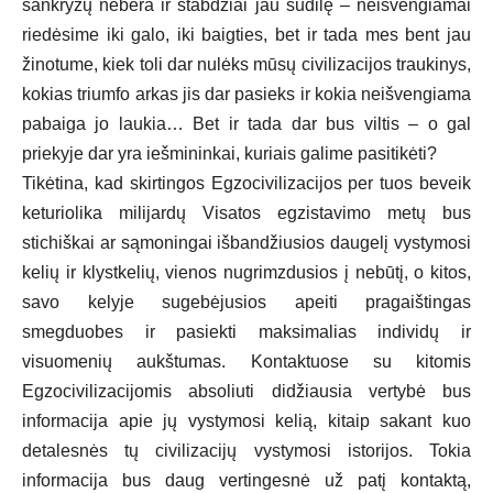
sankryžų nebėra ir stabdžiai jau sudilę – neišvengiamai
riedėsime iki galo, iki baigties, bet ir tada mes bent jau
žinotume, kiek toli dar nulėks mūsų civilizacijos traukinys,
kokias triumfo arkas jis dar pasieks ir kokia neišvengiama
pabaiga jo laukia… Bet ir tada dar bus viltis – o gal
priekyje dar yra iešmininkai, kuriais galime pasitikėti?
Tikėtina, kad skirtingos Egzocivilizacijos per tuos beveik
keturiolika milijardų Visatos egzistavimo metų bus
stichiškai ar sąmoningai išbandžiusios daugelį vystymosi
kelių ir klystkelių, vienos nugrimzdusios į nebūtį, o kitos,
savo kelyje sugebėjusios apeiti pragaištingas
smegduobes ir pasiekti maksimalias individų ir
visuomenių aukštumas. Kontaktuose su kitomis
Egzocivilizacijomis absoliuti didžiausia vertybė bus
informacija apie jų vystymosi kelią, kitaip sakant kuo
detalesnės tų civilizacijų vystymosi istorijos. Tokia
informacija bus daug vertingesnė už patį kontaktą,