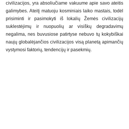
civilizacijos, yra absoliučiame vakuume apie savo ateitis
galimybes. Ateitį matuoju kosminiais laiko mastais, todėl
prisiminti ir pasimokyti iš lokalių Žemės civilizacijų
suklestėjimų ir nuopuolių ar visiškų degradavimų
negalima, nes buvusiose patirtyse nebuvo tų kokybiškai
naujų globalėjančios civilizacijos visą planetą apimančių
vystymosi faktorių, tendencijų ir pasekmių.