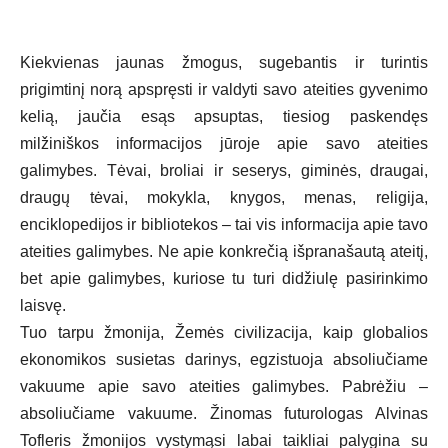
Kiekvienas jaunas žmogus, sugebantis ir turintis
prigimtinį norą apspręsti ir valdyti savo ateities gyvenimo
kelią, jaučia esąs apsuptas, tiesiog paskendęs
milžiniškos informacijos jūroje apie savo ateities
galimybes. Tėvai, broliai ir seserys, giminės, draugai,
draugų tėvai, mokykla, knygos, menas, religija,
enciklopedijos ir bibliotekos – tai vis informacija apie tavo
ateities galimybes. Ne apie konkrečią išpranašautą ateitį,
bet apie galimybes, kuriose tu turi didžiulę pasirinkimo
laisvę.
Tuo tarpu žmonija, Žemės civilizacija, kaip globalios
ekonomikos susietas darinys, egzistuoja absoliučiame
vakuume apie savo ateities galimybes. Pabrėžiu –
absoliučiame vakuume. Žinomas futurologas Alvinas
Tofleris žmonijos vystymąsi labai taikliai palygina su