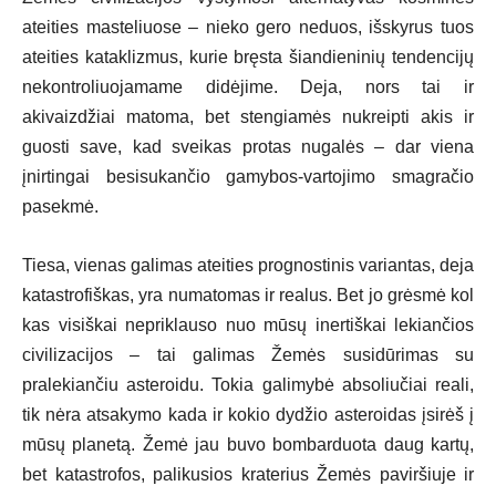
ateities masteliuose – nieko gero neduos, išskyrus tuos
ateities kataklizmus, kurie bręsta šiandieninių tendencijų
nekontroliuojamame didėjime. Deja, nors tai ir
akivaizdžiai matoma, bet stengiamės nukreipti akis ir
guosti save, kad sveikas protas nugalės – dar viena
įnirtingai besisukančio gamybos-vartojimo smagračio
pasekmė.
Tiesa, vienas galimas ateities prognostinis variantas, deja
katastrofiškas, yra numatomas ir realus. Bet jo grėsmė kol
kas visiškai nepriklauso nuo mūsų inertiškai lekiančios
civilizacijos – tai galimas Žemės susidūrimas su
pralekiančiu asteroidu. Tokia galimybė absoliučiai reali,
tik nėra atsakymo kada ir kokio dydžio asteroidas įsirėš į
mūsų planetą. Žemė jau buvo bombarduota daug kartų,
bet katastrofos, palikusios kraterius Žemės paviršiuje ir