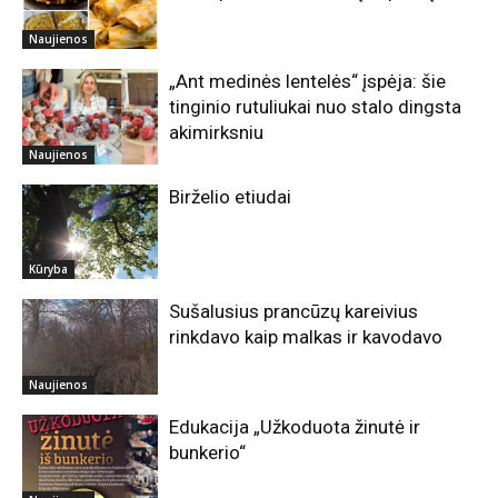
Naujienos
„Ant medinės lentelės“ įspėja: šie
tinginio rutuliukai nuo stalo dingsta
akimirksniu
Naujienos
Birželio etiudai
Kūryba
Sušalusius prancūzų kareivius
rinkdavo kaip malkas ir kavodavo
Naujienos
Edukacija „Užkoduota žinutė ir
bunkerio“