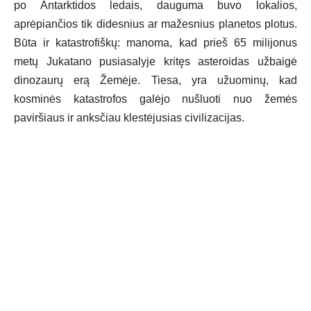
po Antarktidos ledais, dauguma buvo lokalios,
aprėpiančios tik didesnius ar mažesnius planetos plotus.
Būta ir katastrofiškų: manoma, kad prieš 65 milijonus
metų Jukatano pusiasalyje kritęs asteroidas užbaigė
dinozaurų erą Žemėje. Tiesa, yra užuominų, kad
kosminės katastrofos galėjo nušluoti nuo žemės
paviršiaus ir anksčiau klestėjusias civilizacijas.