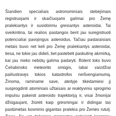
Šiandien specialiais astronominiais stebėjimais
registruojami ir skaičiuojami galimai pro Žemę
pralekiantys ir susidūrimu gresiantys asteroidai. Tai
sveikintina, tai realios pastangos bent jau suregistruoti
potencialiai pavojingus asteroidus. Tačiau pastaraisiais
metais buvo net keli pro Žemę pralekiantys asteroidai,
tiesa, ne tokie jau dideli, bet pastebėti paskutinę akimirką,
kai jau nieko nebūtų galima padaryti. Būtent toks buvo
Čeliabinsko meteorito smūgis, labai vaizdžiai
pailiustravęs tokios katastrofos neišvengiamumą.
Žinoma, raminame save, ateityje tikėdamiesi jį
susprogdinti atominiais užtaisais ar reaktyviniu sprogimo
impulsu pakeisti asteroido trajektoriją ir, visai žmonijai
džiūgaujant, žiūrėti kaip grėsmingai ir didingai tas
pastūmėtas kosminis gigantas pralekia pro Žemės rutulį.