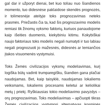
gal dar ir užporyt dienai, bet kuo toliau nuo šiandienos
momento, tuo didesnėse paklaidose skendės prognozės,
ir tolimesnėje ateityje toks prognozavimas neteks
prasmės. Priežastis čia ta, kad šis prognozavimo modelis
remiasi tik žinomų vyksmo faktorių, kuriuos panaudojome
kaip išeities duomenis, kiekybiniu kitimu. Kokybiškai
naujo faktoriaus toks modelis negali numatyti ir tuo labiau
negali prognozuoti jo mažesnės, didesnės ar lemiančios
įtakos visuomenės vystymuisi.
Toks Žemės civilizacijos vyksmų modeliavimas, kurį
logiška būtų vadinti trumparegišku, šiandien gana plačiai
naudojamas. Bet, kaip taisyklė, naudojamas lokaliems
veiksmams, lokaliems procesams keletui ar keliolikai
metų į priekį. Ryškiausias tokio modeliavimo pavyzdys –
orų prognozavimas. Toks modeliavimas – apčiuopti tikras
Žemės civilizacijos vystymosi alternatyvas kosminės