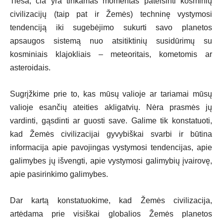
Tiesa, čia yra tinkamas momentas pateisinti kosminių
civilizacijų (taip pat ir Žemės) techninę vystymosi
tendenciją iki sugebėjimo sukurti savo planetos
apsaugos sistemą nuo atsitiktinių susidūrimų su
kosminiais klajokliais – meteoritais, kometomis ar
asteroidais.
Sugrįžkime prie to, kas mūsų valioje ar tariamai mūsų
valioje esančių ateities akligatvių. Nėra prasmės jų
vardinti, gąsdinti ar guosti save. Galime tik konstatuoti,
kad Žemės civilizacijai gyvybiškai svarbi ir būtina
informacija apie pavojingas vystymosi tendencijas, apie
galimybes jų išvengti, apie vystymosi galimybių įvairovę,
apie pasirinkimo galimybes.
Dar kartą konstatuokime, kad Žemės civilizacija,
artėdama prie visiškai globalios Žemės planetos