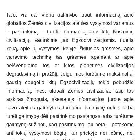
Taip, yra dar viena galimybė gauti informaciją apie
globalios Žemės civilizacijos ateities vystymosi variantus
ir pasirinkimą – turėti informaciją apie kitų Kosminių
civilizacijų, vadinkime jas Egzocivilizacijomis, nueitą
kelią, apie jų vystymosi kelyje iškilusias grėsmes, apie
vairavimo techniką tas grėsmes apeinant ar apie
neišvengiamą tos ar kitos planetinės civilizacijos
degradavimą ir pražūtį. Jeigu mes turėtume maksimaliai
gausią daugelio kitų Egzocivilizacijų tokio pobūdžio
informaciją, mes, globali Žemės civilizacija, kaip tas
atskiras žmogutis, skęstantis informacijos jūroje apie
savo ateities galimybes, turėtume galimybę rinktis, arba
turėti galimybę dėti pasirinkimo pastangas, arba turėtume
galimybę sužinoti, kad pasirinkimo jau nėra – patekome
ant tokių vystymosi bėgių, kur priekyje nei iešmų, nei