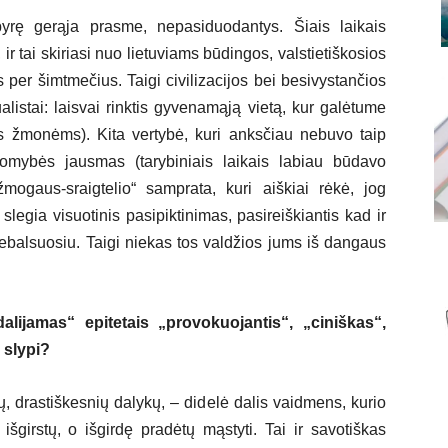
rę gerąja prasme, nepasiduodantys. Šiais laikais
ir tai skiriasi nuo lietuviams būdingos, valstietiškosios
er šimtmečius. Taigi civilizacijos bei besivystančios
istai: laisvai rinktis gyvenamąją vietą, kur galėtume
ms žmonėms). Kita vertybė, kuri anksčiau nebuvo taip
komybės jausmas (tarybiniais laikais labiau būdavo
ogaus-sraigtelio“ samprata, kuri aiškiai rėkė, jog
slegia visuotinis pasipiktinimas, pasireiškiantis kad ir
 nebalsuosiu. Taigi niekas tos valdžios jums iš dangaus
alijamas“ epitetais „provokuojantis“, „ciniškas“,
 slypi?
, drastiškesnių dalykų, – didelė dalis vaidmens, kurio
išgirstų, o išgirdę pradėtų mąstyti. Tai ir savotiškas