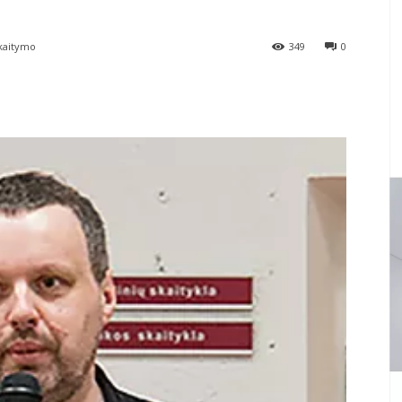
kaitymo
349
0