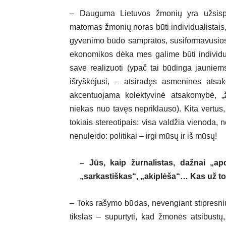
– Dauguma Lietuvos žmonių yra užsispy
matomas žmonių noras būti individualistais, 
gyvenimo būdo sampratos, susiformavusios p
ekonomikos dėka mes galime būti individual
save realizuoti (ypač tai būdinga jaunie
išryškėjusi, – atsiradęs asmeninės atsa
akcentuojama kolektyvinė atsakomybė, „žm
niekas nuo tavęs nepriklauso). Kita vertus, 
tokiais stereotipais: visa valdžia vienoda,
nenuleido: politikai – irgi mūsų ir iš mūsų!
– Jūs, kaip žurnalistas, dažnai „apd
„sarkastiškas“, „akiplėša“… Kas už to
– Toks rašymo būdas, nevengiant stipresnių
tikslas – supurtyti, kad žmonės atsibustų, 