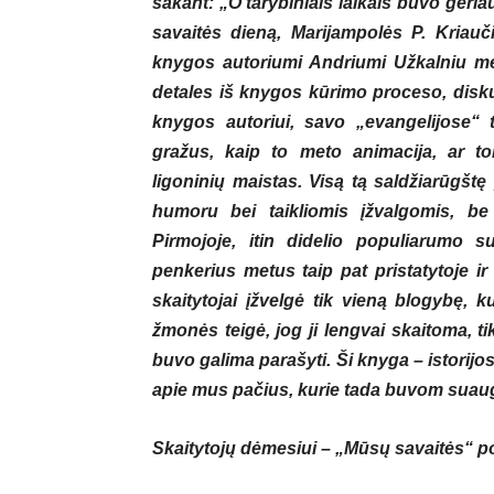
sakant: „O tarybiniais laikais buvo geria
savaitės dieną, Marijampolės P. Kriauč
knygos autoriumi Andriumi Užkalniu met
detales iš knygos kūrimo proceso, dis
knygos autoriui, savo „evangelijose“
gražus, kaip to meto animacija, ar 
ligoninių maistas. Visą tą saldžiarūgštę
humoru bei taikliomis įžvalgomis, be
Pirmojoje, itin didelio populiarumo s
penkerius metus taip pat pristatytoje ir
skaitytojai įžvelgė tik vieną blogybę, k
žmonės teigė, jog ji lengvai skaitoma, ti
buvo galima parašyti. Ši knyga – istorijo
apie mus pačius, kurie tada buvom suaug
Skaitytojų dėmesiui – „Mūsų savaitės“ po