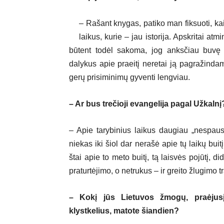
– Rašant knygas, patiko man fiksuoti, ka
laikus, kurie – jau istorija. Apskritai at
būtent todėl sakoma, jog anksčiau buvę
dalykus apie praeitį neretai ją pagražindam
gerų prisiminimų gyventi lengviau.
– Ar bus trečioji evangelija pagal Užkalnį
– Apie tarybinius laikus daugiau „nespaus
niekas iki šiol dar nerašė apie tų laikų bui
štai apie to meto buitį, tą laisvės pojūtį, 
praturtėjimo, o netrukus – ir greito žlugimo t
– Kokį jūs Lietuvos žmogų, praėjusį 
klystkelius, matote šiandien?