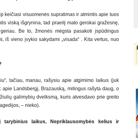
ip keičiasi visuomenės supratimas ir atmintis apie tuos
mintis viską išgrynina, tad praeitį mato gerokai gražesnę,
 geriau. Be to, žmonės mėgsta pasakoti įspūdingus
i, iš vieno įvykio sakydami „visada“ . Kita vertus, nuo
?
iu“, tačiau, manau, rašysiu apie atgimimo laikus (juk
tį: apie Landsbergį, Brazauską, mitingus rašyta daug, o
didžiulių galimybių dvelksmą, kuris atvesdavo prie greito
ragedijos, – nieko).
tarybinius laikus, Nepriklausomybės kelius ir