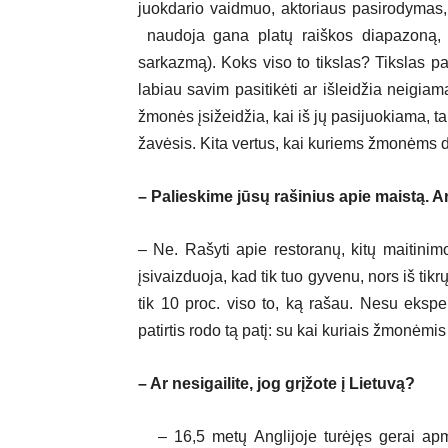
juokdario vaidmuo, aktoriaus pasirodymas, s
naudoja gana platų raiškos diapazoną, st
sarkazmą). Koks viso to tikslas? Tikslas p
labiau savim pasitikėti ar išleidžia neigiam
žmonės įsižeidžia, kai iš jų pasijuokiama, taig
žavėsis. Kita vertus, kai kuriems žmonėms dar
– Palieskime jūsų rašinius apie maistą. 
– Ne. Rašyti apie restoranų, kitų maitini
įsivaizduoja, kad tik tuo gyvenu, nors iš tikr
tik 10 proc. viso to, ką rašau. Nesu eksper
patirtis rodo tą patį: su kai kuriais žmonėmis
– Ar nesigailite, jog grįžote į Lietuvą?
– 16,5 metų Anglijoje turėjęs gerai ap