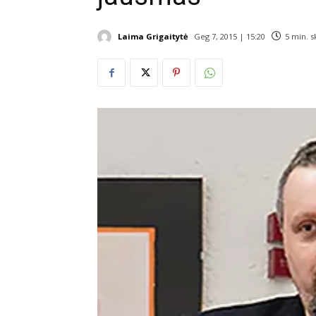
Laima Grigaitytė
Geg 7, 2015 | 15:20
5
min. s