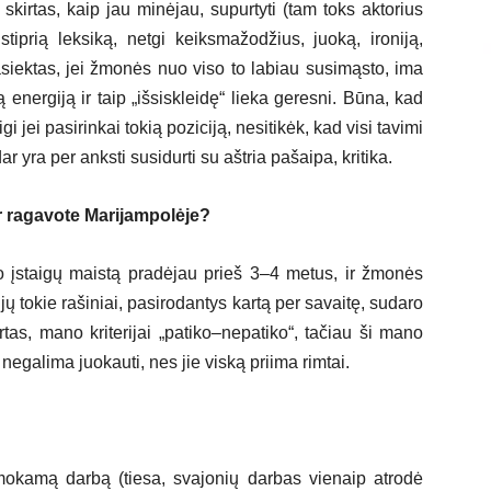
kirtas, kaip jau minėjau, supurtyti (tam toks aktorius
iprią leksiką, netgi keiksmažodžius, juoką, ironiją,
asiektas, jei žmonės nuo viso to labiau susimąsto, ima
ą energiją ir taip „išsiskleidę“ lieka geresni. Būna, kad
i jei pasirinkai tokią poziciją, nesitikėk, kad visi tavimi
 yra per anksti susidurti su aštria pašaipa, kritika.
Ar ragavote Marijampolėje?
mo įstaigų maistą pradėjau prieš 3–4 metus, ir žmonės
ųjų tokie rašiniai, pasirodantys kartą per savaitę, sudaro
tas, mano kriterijai „patiko–nepatiko“, tačiau ši mano
 negalima juokauti, nes jie viską priima rimtai.
mokamą darbą (tiesa, svajonių darbas vienaip atrodė