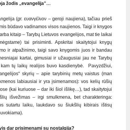
ja žodis „evangelija“…
ngelija (
gr.
ευανγέλιον – geroji naujiena), tačiau prieš
mis būdavo vadinamos visos naujienos. Taigi ir knygos
rba kitaip – Tarybų Lietuvos evangelijos, mat tie laikai
gstame) tai prisiminti. Apskritai skaitytojui knygų
mo ir atpažinimo, taigi savo knygomis juos ir bandau
nesniajai kartai, gimusiai ir užaugusiai jau ne Tarybų
, kam tų laikų realijos buvo kasdienybė. Pavyzdžiui,
vangelijos“ skyrių – apie tarybinių metų vaistus (man
menos labiausiai ir yra įsimenamos): vos kelių rūšių
 (kai kuriuose – dar iki šiol išlikę…), tad skaitytojui
kšlių išvežimas – irgi smulkmena, bet charakteringa:
os sutartu laiku, laukdavo su šiukšlių kibirais ištisų
esuvokiama).
 vis dar prisimenami su nostalgija?