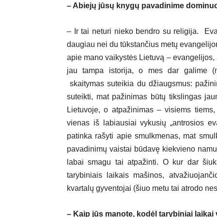
– Abiejų jūsų knygų pavadinime dominuo
– Ir tai neturi nieko bendro su religija. Eva
daugiau nei du tūkstančius metų evangelijo
apie mano vaikystės Lietuvą – evangelijos, a
jau tampa istorija, o mes dar galime (mė
skaitymas suteikia du džiaugsmus: pažini
suteikti, mat pažinimas būtų tikslingas jau
Lietuvoje, o atpažinimas – visiems tiems
vienas iš labiausiai vykusių „antrosios e
patinka rašyti apie smulkmenas, mat smulk
pavadinimų vaistai būdavę kiekvieno namuose
labai smagu tai atpažinti. O kur dar šiu
tarybiniais laikais mašinos, atvažiuojanči
kvartalų gyventojai (šiuo metu tai atrodo n
– Kaip jūs manote, kodėl tarybiniai laikai