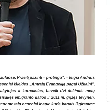
auluose. Praeitį pažinti – protinga”, – teigia Andrius
eniai išleidęs „Antrąją Evangeliją pagal Užkalnį“,
ašytojas ir žurnalistas, beveik dvi dešimtis metų
tsisakęs emigranto dalios ir 2011 m. grįžęs tėvynėn,
gyvenome taip neseniai ir apie kurią kartais išgirstame