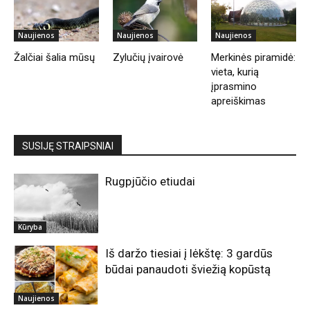
Naujienos
Naujienos
Naujienos
Žalčiai šalia mūsų
Zylučių įvairovė
Merkinės piramidė:
vieta, kurią
įprasmino
apreiškimas
SUSIJĘ STRAIPSNIAI
Rugpjūčio etiudai
Kūryba
Iš daržo tiesiai į lėkštę: 3 gardūs
būdai panaudoti šviežią kopūstą
Naujienos