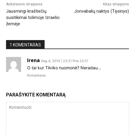
Ankstesnis straipsnis
Kitas straipsnis
Jausmingi kraštiečių
Jonvabalių naktys (Tęsinys)
susitikimai tolimoje Izraelio
žemėje
1 KOMENTARAS
Irena
Geg 4, 2014 | 23:21 Prie 23:21
O tai kur Tilviko nuomonė? Neradau…
Komentaras
PARAŠYKITE KOMENTARĄ