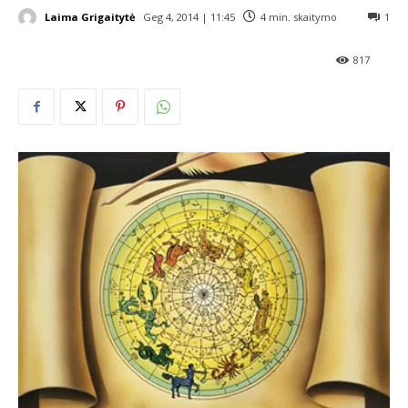
Laima Grigaitytė
Geg 4, 2014 | 11:45
4
min. skaitymo
1
817