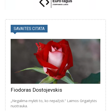
SAVAITĖS CITATA
Fiodoras Dostojevskis
„Negalima mylėti to, ko nepažįsti.“ Laimos Grigaitytės
nuotrauka.