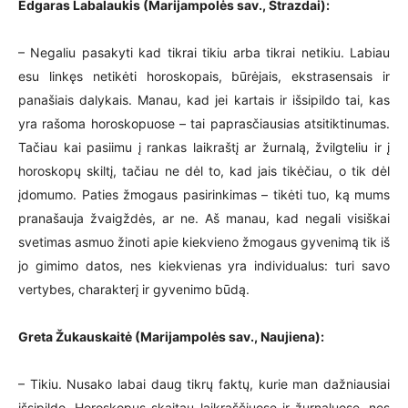
Edgaras Labalaukis (Marijampolės sav., Strazdai):
– Negaliu pasakyti kad tikrai tikiu arba tikrai netikiu. Labiau
esu linkęs netikėti horoskopais, būrėjais, ekstrasensais ir
panašiais dalykais. Manau, kad jei kartais ir išsipildo tai, kas
yra rašoma horoskopuose – tai paprasčiausias atsitiktinumas.
Tačiau kai pasiimu į rankas laikraštį ar žurnalą, žvilgteliu ir į
horoskopų skiltį, tačiau ne dėl to, kad jais tikėčiau, o tik dėl
įdomumo. Paties žmogaus pasirinkimas – tikėti tuo, ką mums
pranašauja žvaigždės, ar ne. Aš manau, kad negali visiškai
svetimas asmuo žinoti apie kiekvieno žmogaus gyvenimą tik iš
jo gimimo datos, nes kiekvienas yra individualus: turi savo
vertybes, charakterį ir gyvenimo būdą.
Greta Žukauskaitė (Marijampolės sav., Naujiena):
– Tikiu. Nusako labai daug tikrų faktų, kurie man dažniausiai
išsipildo. Horoskopus skaitau laikraščiuose ir žurnaluose, nes