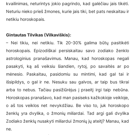
kvailinimas, neturintys jokio pagrindo, kad galėčiau jais tikėti.
Neturiu nieko prieš žmones, kurie jais tiki, bet pats neskaitau ir
netikiu horoskopais.
Gintautas Tilvikas (Vilkaviškis):
– Nei tikiu, nei netikiu. Tik 20-30% galima būtų pasitikėti
horoskopais. Epizodiškai persiskaitau savo zodiako ženklo
astrologinius pranašavimus. Manau, kad horoskopas negali
pasakyti, ką aš veiksiu šiandien, rytoj, po savaitės ar po
mėnesio. Paskaitau, pasidomiu su mintimi, kad gal tai ir
išsipildys, o gal ir ne. Nesuku sau galvos, ar taip bus tikrai
arba to nebus. Tačiau pasižiūrėjus į praeitį irgi taip nebūna.
Horoskopas pranašavo, kad man pasiseks kažkokioje veikloje,
o aš tos veiklos net nevykdžiau. Be viso to, juk horoskopo
ženklų yra dvylika, o žmonių miliardai. Tad argi gali dvylika
Zodiako ženklų nusakyti miliardui žmonių jų ateitį? Manau, kad
ne.