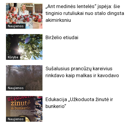
„Ant medinės lentelės“ įspėja: šie
tinginio rutuliukai nuo stalo dingsta
akimirksniu
Naujienos
Birželio etiudai
Kūryba
Sušalusius prancūzų kareivius
rinkdavo kaip malkas ir kavodavo
Naujienos
Edukacija „Užkoduota žinutė ir
bunkerio“
Naujienos