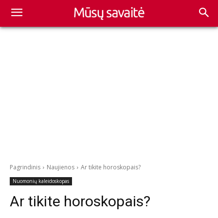
Pagrindinis
Naujienos
Ar tikite horoskopais?
Nuomonių kaleidoskopas
Ar tikite horoskopais?