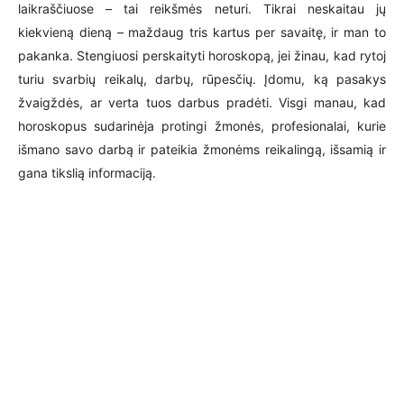
laikraščiuose – tai reikšmės neturi. Tikrai neskaitau jų
kiekvieną dieną – maždaug tris kartus per savaitę, ir man to
pakanka. Stengiuosi perskaityti horoskopą, jei žinau, kad rytoj
turiu svarbių reikalų, darbų, rūpesčių. Įdomu, ką pasakys
žvaigždės, ar verta tuos darbus pradėti. Visgi manau, kad
horoskopus sudarinėja protingi žmonės, profesionalai, kurie
išmano savo darbą ir pateikia žmonėms reikalingą, išsamią ir
gana tikslią informaciją.