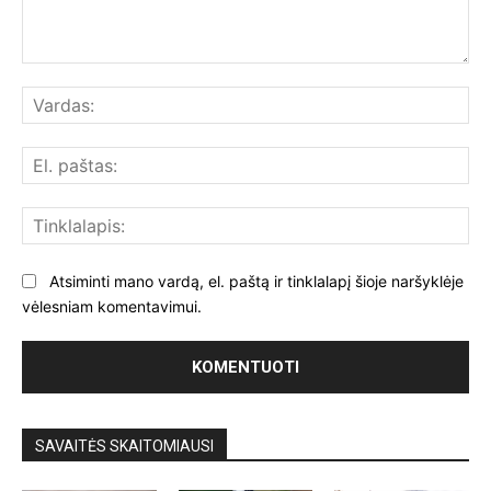
Komentuoti:
Var
El.
paš
Tin
Atsiminti mano vardą, el. paštą ir tinklalapį šioje naršyklėje
vėlesniam komentavimui.
SAVAITĖS SKAITOMIAUSI