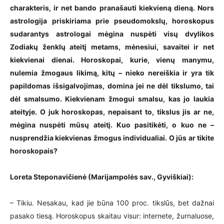
charakteris, ir net bando pranašauti kiekvieną dieną. Nors
astrologija priskiriama prie pseudomokslų, horoskopus
sudarantys astrologai mėgina nuspėti visų dvylikos
Zodiakų ženklų ateitį metams, mėnesiui, savaitei ir net
kiekvienai dienai. Horoskopai, kurie, vienų manymu,
nulemia žmogaus likimą, kitų – nieko nereiškia ir yra tik
papildomas išsigalvojimas, domina jei ne dėl tikslumo, tai
dėl smalsumo. Kiekvienam žmogui smalsu, kas jo laukia
ateityje. O juk horoskopas, nepaisant to, tikslus jis ar ne,
mėgina nuspėti mūsų ateitį. Kuo pasitikėti, o kuo ne –
nusprendžia kiekvienas žmogus individualiai. O jūs ar tikite
horoskopais?
Loreta Steponavičienė (Marijampolės sav., Gyviškiai):
– Tikiu. Nesakau, kad jie būna 100 proc. tikslūs, bet dažnai
pasako tiesą. Horoskopus skaitau visur: internete, žurnaluose,