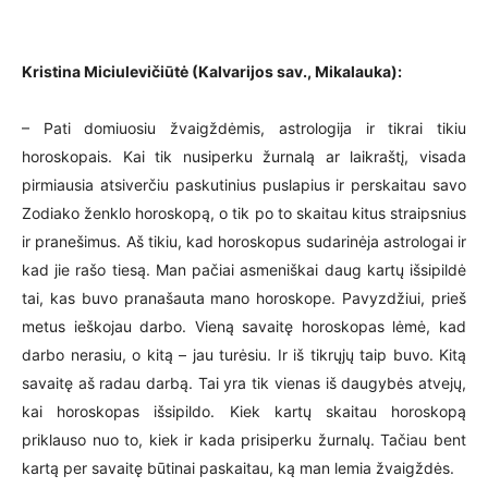
Kristina Miciulevičiūtė (Kalvarijos sav., Mikalauka):
– Pati domiuosiu žvaigždėmis, astrologija ir tikrai tikiu
horoskopais. Kai tik nusiperku žurnalą ar laikraštį, visada
pirmiausia atsiverčiu paskutinius puslapius ir perskaitau savo
Zodiako ženklo horoskopą, o tik po to skaitau kitus straipsnius
ir pranešimus. Aš tikiu, kad horoskopus sudarinėja astrologai ir
kad jie rašo tiesą. Man pačiai asmeniškai daug kartų išsipildė
tai, kas buvo pranašauta mano horoskope. Pavyzdžiui, prieš
metus ieškojau darbo. Vieną savaitę horoskopas lėmė, kad
darbo nerasiu, o kitą – jau turėsiu. Ir iš tikrųjų taip buvo. Kitą
savaitę aš radau darbą. Tai yra tik vienas iš daugybės atvejų,
kai horoskopas išsipildo. Kiek kartų skaitau horoskopą
priklauso nuo to, kiek ir kada prisiperku žurnalų. Tačiau bent
kartą per savaitę būtinai paskaitau, ką man lemia žvaigždės.