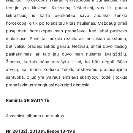
ten jie yra tikslesni. Kiekvieną šeštadienį, vos tik gaunu
laikraščius, iš karto perskaitau savo Zodiako ženklo
horoskopą, o tik po to skaitau kitas naujienas. Maždaug prieš
pusę metų horoskopas man pranašavo, kad labai pasiseks
moksluose. Prieš tai mokslo rezultatais nesiekiau aukštumų,
bet vėliau pradėjo sektis geriau. Nežinau, ar tai buvo tiesiog
paskatinimas, ar taip jau buvo man nulemta žvaigždžių.
Žinoma, kartais būna parašyta ir tai, ko būti negali. Būna
atvejų, kai mano Zodiako ženklo atstovams pranašaujama
santuoka, o juk yra įvairaus amžiaus skaitytojų, todėl į tokius
pranašavimus stengiuosi nekreipti dėmesio.
Raminta GRIGAITYTĖ
Asmeninių albumo nuotraukos.
Nr. 28 (32),
2013 m. liepos 13–19 d.