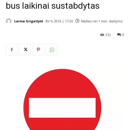
bus laikinai sustabdytas
Laima Grigaitytė
Bir 9, 2016 | 17:26
Mažiau nei 1
min. skaitymo
312
0