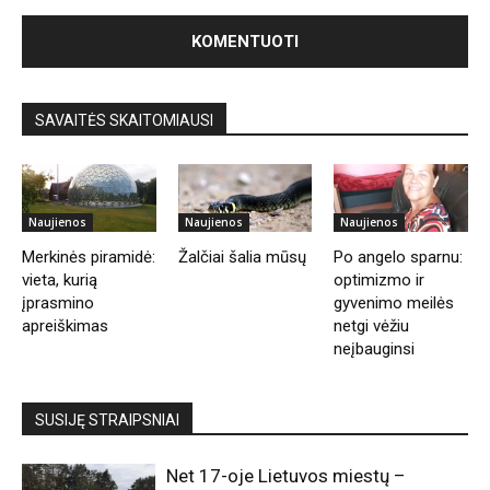
SAVAITĖS SKAITOMIAUSI
Naujienos
Naujienos
Naujienos
Merkinės piramidė:
Žalčiai šalia mūsų
Po angelo sparnu:
vieta, kurią
optimizmo ir
įprasmino
gyvenimo meilės
apreiškimas
netgi vėžiu
neįbauginsi
SUSIJĘ STRAIPSNIAI
Net 17-oje Lietuvos miestų –