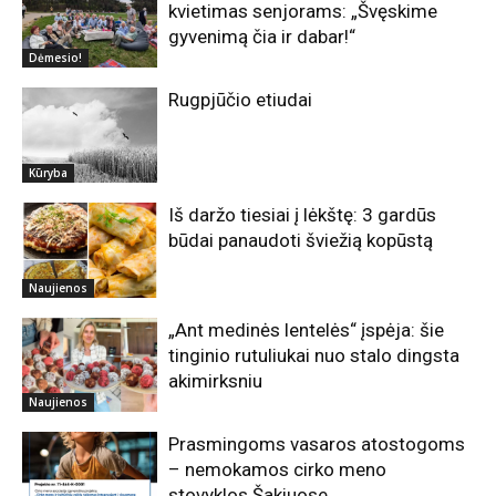
kvietimas senjorams: „Švęskime
gyvenimą čia ir dabar!“
Dėmesio!
Rugpjūčio etiudai
Kūryba
Iš daržo tiesiai į lėkštę: 3 gardūs
būdai panaudoti šviežią kopūstą
Naujienos
„Ant medinės lentelės“ įspėja: šie
tinginio rutuliukai nuo stalo dingsta
akimirksniu
Naujienos
Prasmingoms vasaros atostogoms
– nemokamos cirko meno
stovyklos Šakiuose