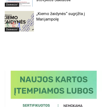
Dėmesio!
„Kiemo žaidynės“ sugrįžta į
Marijampolę
Dėmesio!