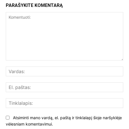
PARAŠYKITE KOMENTARĄ
Komentuoti:
Var
El.
paš
Tin
Atsiminti mano vardą, el. paštą ir tinklalapį šioje naršyklėje
vėlesniam komentavimui.