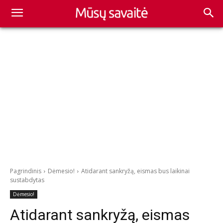
Pagrindinis
Dėmesio!
Atidarant sankryžą, eismas bus laikinai
sustabdytas
Dėmesio!
Atidarant sankryžą, eismas