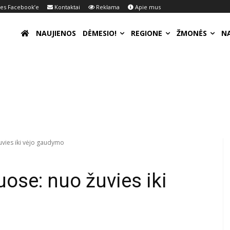
s Facebook’e
Kontaktai
Reklama
Apie mus
NAUJIENOS
DĖMESIO!
REGIONE
ŽMONĖS
N
žuvies iki vėjo gaudymo
uose: nuo žuvies iki