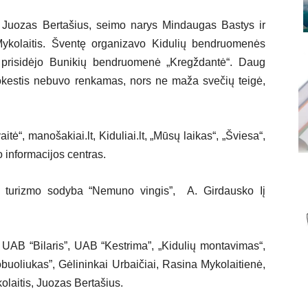
 Juozas Bertašius, seimo narys Mindaugas Bastys ir
ykolaitis. Šventę organizavo Kidulių bendruomenės
a, prisidėjo Bunikių bendruomenė „Kregždantė“. Daug
okestis nebuvo renkamas, nors ne maža svečių teigė,
tė“, manošakiai.lt, Kiduliai.lt, „Mūsų laikas“, „Šviesa“,
 informacijos centras.
o turizmo sodyba “Nemuno vingis”, A. Girdausko Iį
UAB “Bilaris”, UAB “Kestrima”, „Kidulių montavimas“,
obuoliukas”, Gėlininkai Urbaičiai, Rasina Mykolaitienė,
laitis, Juozas Bertašius.