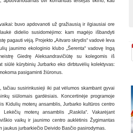
, apdovanodamas dvi komandas teisėjas tikino, kad
 vaikai: buvo apdovanoti už gražiausią ir ilgiausiai ore
sulaukė didelio susidomėjimo: kam magėjo išbandyti
tę pagauti vėją. Projekto „Aitvaro skrydis“ vadovė Ieva
dulių jaunimo ekologinio klubo „Šerenta“ vadovę Ingą
meistrę Giedrę Aleksandravičiūtę su kolegomis iš
 siūlė kūrybinių Jurbarko eko dirbtuvėlių kolektyvas:
, mokoma pasigaminti žiūronus.
 tačiau susirinkusieji iki pat vėlumos skambant gyvai
nkų siūlomais gardėsiais. Koncertinėje programoje
nis Kidulių moterų ansamblis, Jurbarko kultūros centro
ir Lekėčių moterų ansamblis „Raskila“. Vakarėjant
aviškio vaikų ir jaunimo centro auklėtinis Žygimantas
tin jaukus jurbarkiečio Deivido Basčio pasirodymas.