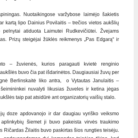
piningas. Nuotaikingose varžybose laimėjo šakietis
 kartą lipo Dainius Povilaitis – trečios vietos aukšlių
o pelnytai atiduota Laimutei Rudkevičiūtei. Žvejams
osas. Prizų steigėjai žūklės reikmenys „Pas Edgarą“ ir
to – žuvienės, kurios paragauti kvietė renginio
 aukšlės buvo čia pat išdarinėtos. Daugiausiai žuvų per
nė Berlinskaitė liko antra, o Vytautas Janulaitis –
šeimininkei nuvalyti likusias žuveles ir ketina jėgas
ukšlės taip pat atsidūrė ant organizatorių vaišių stalo.
cijų doze apdovanojo ir dar daugiau vyriško veiksmo
 aplinkybių šiemet ji buvo pakeista virvės traukimo
ičardas Žilaitis buvo paskirtas šios rungties teisėju.