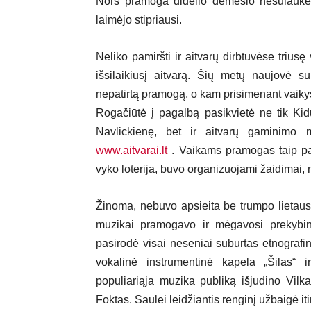
Nors pramoga didelio dėmesio nesulaukė
laimėjo stipriausi.
Neliko pamiršti ir aitvarų dirbtuvėse triūsę
išsilaikiusį aitvarą. Šių metų naujovė 
nepatirtą pramogą, o kam prisimenant vaikys
Rogačiūtė į pagalbą pasikvietė ne tik Ki
Navlickienę, bet ir aitvarų gaminimo 
www.aitvarai.lt
. Vaikams pramogas taip pat
vyko loterija, buvo organizuojami žaidimai
Žinoma, nebuvo apsieita be trumpo lietaus,
muzikai pramogavo ir mėgavosi prekybini
pasirodė visai neseniai suburtas etnografi
vokalinė instrumentinė kapela „Šilas“ 
populiariąja muzika publiką išjudino Vilk
Foktas. Saulei leidžiantis renginį užbaigė i