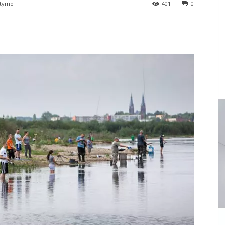
itymo
401
0