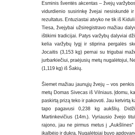
Esminis šventės akcentas – žvejų varžybos.
vidurdienio susirinkę žvejai nesiskundė i
rezultatus. Entuziastai atvyko ne tik iš Kidul
Tiesa, žvejybai užsiregistravo mažiau dalyvi
ištikimi tradicijai. Patys varžybų dalyviai d
kelia varžybų lygį ir stiprina pergalės 
Jocaitis (3,153 kg) pernai su trigubai mažes
jurbarkiečiui, praėjusių metų nugalėtojui, Ne
(1,119 kg) iš Šakių.
Šiemet mažiau jaunųjų žvejų – vos penkis g
metų Domas Sivecas iš Vilniaus. Įdomu, kad n
paskirtą prizą teko ir pakovoti. Jau ketvirtą
tapo pagavusi 0,238 kg aukšlių. Didž
Martinkevičius (14m.). Vyriausio žvejo t
rajono, jau ne pirmus metus į „Aukšlines“
įkalbėjo ir dukrą. Nugalėtojai buvo apdovanot