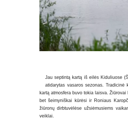
Jau septintą kartą iš eilės Kiduliuose (
atidarytas vasaros sezonas. Tradicinė k
kartą atmosfera buvo tokia laisva. Žiūrovai 
bet šeimyniškai kūrėsi ir Roniaus Karopči
žiūronų dirbtuvėlėse užsiėmusiems vaika
veiklai.