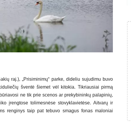
Šakių raj.), „Prisiminimų“ parke, dideliu sujudimu buvo
iduliečių šventė šiemet vėl kitokia. Tikriausiai pirmą
būriavosi ne tik prie scenos ar prekybininkų palapinių,
ko įrengtose tolimesnėse stovyklavietėse. Aitvarų ir
ms renginys taip pat tebuvo smagus fonas maloniai