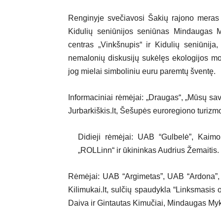
Renginyje svečiavosi Šakių rajono meras
Kidulių seniūnijos seniūnas Mindaugas M
centras „Vinkšnupis“ ir Kidulių seniūnij
nemalonių diskusijų sukėlęs ekologijos m
jog mielai simboliniu euru paremtų šventę.
Informaciniai rėmėjai: „Draugas“, „Mūsų savai
Jurbarkiškis.lt, Šešupės euroregiono turizmo
Didieji rėmėjai: UAB “Gulbelė”, Kaim
„ROLLinn“ ir ūkininkas Audrius Žemaitis.
Rėmėjai: UAB “Argimetas”, UAB “Ardona”, 
Kilimukai.lt, sulčių spaudykla “Linksmasis 
Daiva ir Gintautas Kimučiai, Mindaugas Myko