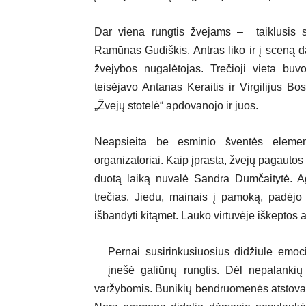
Dar viena rungtis žvejams – taiklusis s
Ramūnas Gudiškis. Antras liko ir į sceną dar
žvejybos nugalėtojas. Trečioji vieta buv
teisėjavo Antanas Keraitis ir Virgilijus B
„Žvejų stotelė“ apdovanojo ir juos.
Neapsieita be esminio šventės elemen
organizatoriai. Kaip įprasta, žvejų pagautos
duotą laiką nuvalė Sandra Dumčaitytė. Ag
trečias. Jiedu, mainais į pamoką, padėjo 
išbandyti kitąmet. Lauko virtuvėje iškeptos a
Pernai susirinkusiuosius didžiule emo
įnešė galiūnų rungtis. Dėl nepalankių
varžybomis. Bunikių bendruomenės atstovas R