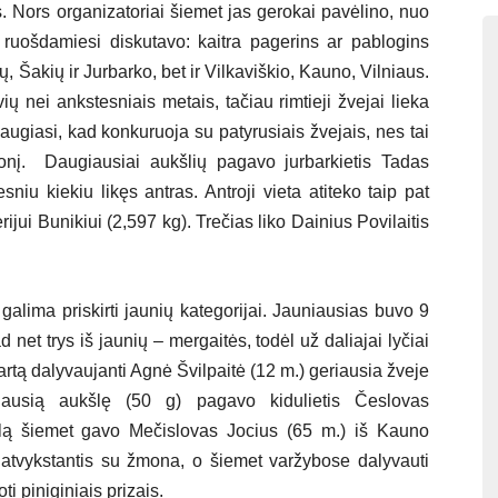
 Nors organizatoriai šiemet jas gerokai pavėlino, nuo
r ruošdamiesi diskutavo: kaitra pagerins ar pablogins
ių, Šakių ir Jurbarko, bet ir Vilkaviškio, Kauno, Vilniaus.
ų nei ankstesniais metais, tačiau rimtieji žvejai lieka
žiaugiasi, kad konkuruoja su patyrusiais žvejais, nes tai
skonį. Daugiausiai aukšlių pagavo jurbarkietis Tadas
niu kiekiu likęs antras. Antroji vieta atiteko taip pat
rijui Bunikiui (2,597 kg). Trečias liko Dainius Povilaitis
alima priskirti jaunių kategorijai. Jauniausias buvo 9
et trys iš jaunių – mergaitės, todėl už daliajai lyčiai
 kartą dalyvaujanti Agnė Švilpaitė (12 m.) geriausia žveje
iausią aukšlę (50 g) pagavo kidulietis Česlovas
itulą šiemet gavo Mečislovas Jocius (65 m.) iš Kauno
 atvykstantis su žmona, o šiemet varžybose dalyvauti
i piniginiais prizais.