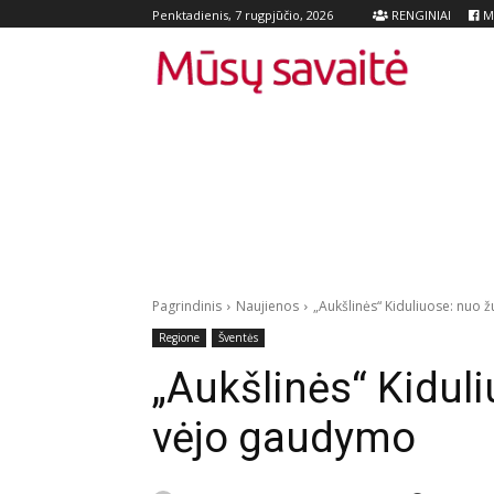
RENGINIAI
Me
Penktadienis, 7 rugpjūčio, 2026
Pagrindinis
Naujienos
„Aukšlinės“ Kiduliuose: nuo 
Regione
Šventės
„Aukšlinės“ Kiduli
vėjo gaudymo