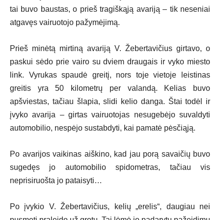
tai buvo baustas, o prieš tragiškąją avariją – tik neseniai
atgavęs vairuotojo pažymėjimą.
Prieš minėtą mirtiną avariją V. Žebertavičius girtavo, o
paskui sėdo prie vairo su dviem draugais ir vyko miesto
link. Vyrukas spaudė greitį, nors toje vietoje leistinas
greitis yra 50 kilometrų per valandą. Kelias buvo
apšviestas, tačiau šlapia, slidi kelio danga. Štai todėl ir
įvyko avarija – girtas vairuotojas nesugebėjo suvaldyti
automobilio, nespėjo sustabdyti, kai pamatė pėsčiąją.
Po avarijos vaikinas aiškino, kad jau porą savaičių buvo
sugedęs jo automobilio spidometras, tačiau vis
neprisiruošta jo pataisyti…
Po įvykio V. Žebertavičius, kelių „erelis“, daugiau nei
pusmetį praleido už grotų. Tai lėmė jo padarytų pažeidimų