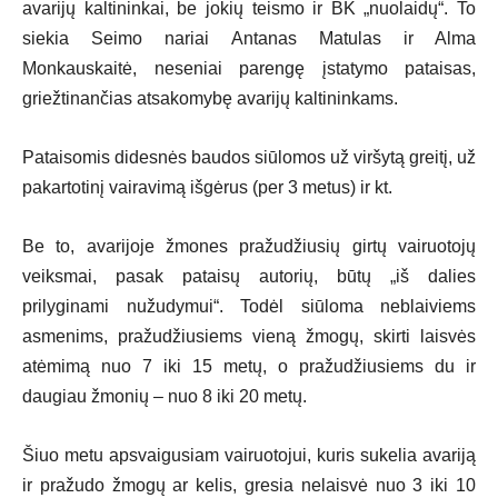
avarijų kaltininkai, be jokių teismo ir BK „nuolaidų“. To
siekia Seimo nariai Antanas Matulas ir Alma
Monkauskaitė, neseniai parengę įstatymo pataisas,
griežtinančias atsakomybę avarijų kaltininkams.
Pataisomis didesnės baudos siūlomos už viršytą greitį, už
pakartotinį vairavimą išgėrus (per 3 metus) ir kt.
Be to, avarijoje žmones pražudžiusių girtų vairuotojų
veiksmai, pasak pataisų autorių, būtų „iš dalies
prilyginami nužudymui“. Todėl siūloma neblaiviems
asmenims, pražudžiusiems vieną žmogų, skirti laisvės
atėmimą nuo 7 iki 15 metų, o pražudžiusiems du ir
daugiau žmonių – nuo 8 iki 20 metų.
Šiuo metu apsvaigusiam vairuotojui, kuris sukelia avariją
ir pražudo žmogų ar kelis, gresia nelaisvė nuo 3 iki 10