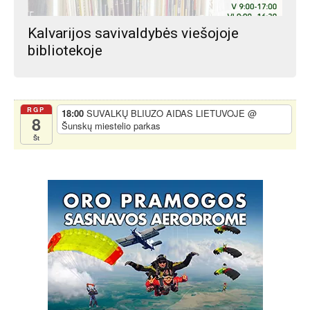
Kalvarijos savivaldybės viešojoje
bibliotekoje
RGP
18:00
SUVALKŲ BLIUZO AIDAS LIETUVOJE
@
8
Šunskų miestelio parkas
Št