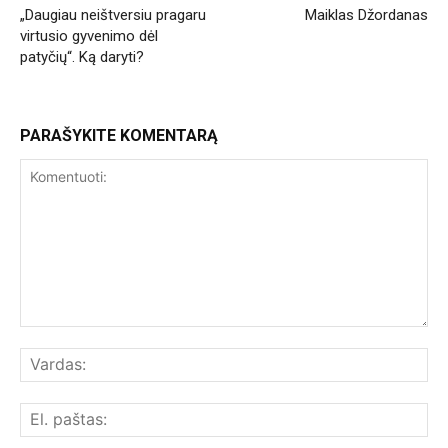
„Daugiau neištversiu pragaru
Maiklas Džordanas
virtusio gyvenimo dėl
patyčių“. Ką daryti?
PARAŠYKITE KOMENTARĄ
Komentuoti:
Var
El.
paš