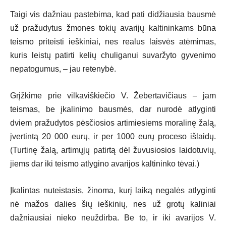
Taigi vis dažniau pastebima, kad pati didžiausia bausmė
už pražudytus žmones tokių avarijų kaltininkams būna
teismo priteisti ieškiniai, nes realus laisvės atėmimas,
kuris leistų patirti kelių chuliganui suvaržyto gyvenimo
nepatogumus, – jau retenybė.
Grįžkime prie vilkaviškiečio V. Žebertavičiaus – jam
teismas, be įkalinimo bausmės, dar nurodė atlyginti
dviem pražudytos pėsčiosios artimiesiems moralinę žalą,
įvertintą 20 000 eurų, ir per 1000 eurų proceso išlaidų.
(Turtinę žalą, artimųjų patirtą dėl žuvusiosios laidotuvių,
jiems dar iki teismo atlygino avarijos kaltininko tėvai.)
Įkalintas nuteistasis, žinoma, kurį laiką negalės atlyginti
nė mažos dalies šių ieškinių, nes už grotų kaliniai
dažniausiai nieko neuždirba. Be to, ir iki avarijos V.