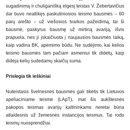
sugadinimą ir chuliganišką elgesį teistas V. Žebertavičius
dar buvo neatlikęs paskutiniosios teismo bausmės – 60
parų arešto – už viešosios tvarkos pažeidimą, tai ši
bausmė, paskyrus bausmę už mirtiną avariją, išvis
prapuola, nes ji įskaičiuota į naujausios bausmės laiką,
kaip vadina BK, apėmimo būdu. Ne sudėjimo, kai kelios
teismo bausmės tam pačiam asmeniui tik didėtų, kaip
didėja kelių sudedamų skaičių suma.
Prislegia tik ieškiniai
Nuteistasis švelnesnės bausmės gali tikėtis tik Lietuvos
apeliaciniame teisme (LApT), mat šis aukštesnės
pakopos teismas avarijų kaltininkams neretai būna
atlaidesnis už žemesnės instancijos teismus. Tai rodo
teismų nuosprendžiai.