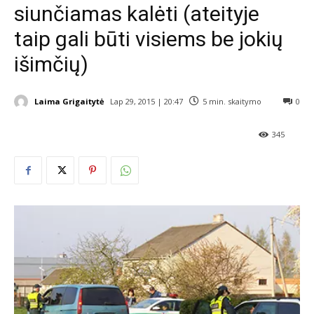
siunčiamas kalėti (ateityje
taip gali būti visiems be jokių
išimčių)
Laima Grigaitytė
Lap 29, 2015 | 20:47
5
min. skaitymo
0
345