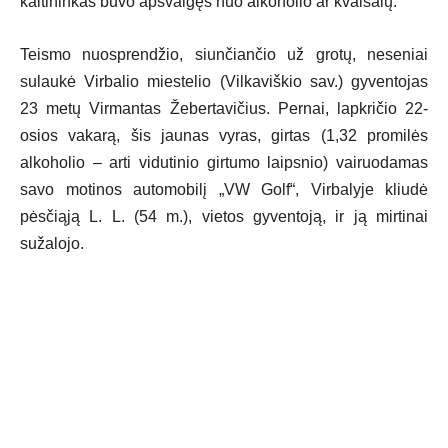
kaltininkas buvo apsvaigęs nuo alkoholio ar kvaišalų.
Teismo nuosprendžio, siunčiančio už grotų, neseniai
sulaukė Virbalio miestelio (Vilkaviškio sav.) gyventojas
23 metų Virmantas Žebertavičius. Pernai, lapkričio 22-
osios vakarą, šis jaunas vyras, girtas (1,32 promilės
alkoholio – arti vidutinio girtumo laipsnio) vairuodamas
savo motinos automobilį „VW Golf“, Virbalyje kliudė
pėsčiąją L. L. (54 m.), vietos gyventoją, ir ją mirtinai
sužalojo.