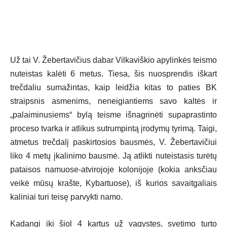
Už tai V. Žebertavičius dabar Vilkaviškio apylinkės teismo
nuteistas kalėti 6 metus. Tiesa, šis nuosprendis iškart
trečdaliu sumažintas, kaip leidžia kitas to paties BK
straipsnis asmenims, neneigiantiems savo kaltės ir
„palaiminusiems“ bylą teisme išnagrinėti supaprastinto
proceso tvarka ir atlikus sutrumpintą įrodymų tyrimą. Taigi,
atmetus trečdalį paskirtosios bausmės, V. Žebertavičiui
liko 4 metų įkalinimo bausmė. Ją atlikti nuteistasis turėtų
pataisos namuose-atvirojoje kolonijoje (kokia anksčiau
veikė mūsų krašte, Kybartuose), iš kurios savaitgaliais
kaliniai turi teisę parvykti namo.
Kadangi iki šiol 4 kartus už vagystes, svetimo turto