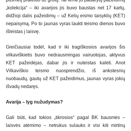
„kolekcija“ – iki avarijos jis buvo baustas net 17 kartų,
didžioji dalis pažeidimų – už Kelių eismo taisyklių (KET)
nepaisymą. Po to jaunas vyras laukti teismo dienos buvo
išleistas į laisvę.
Greičiausiai todėl, kad ir iki tragiškosios avarijos šis
vilkaviškietis buvo nedrausmingas vairuotojas, aktyvus
KET pažeidėjas, dabar jis ir nuteistas kalėti. Anot
Vilkaviškio teismo nuosprendžio, iš ankstesnių
nuobaudų, gautų už KET pažeidimus, jaunas vyras jokių
išvadų nedaręs.
Avarija – lyg nužudymas?
Gali būti, kad tokios „tikrosios“ pagal BK bausmės –
laisvės atėmimo – netrukus sulauks ir visi kiti mirtinų