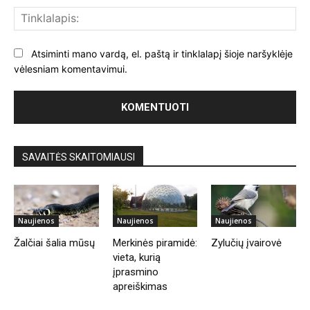
Tin
Atsiminti mano vardą, el. paštą ir tinklalapį šioje naršyklėje
vėlesniam komentavimui.
SAVAITĖS SKAITOMIAUSI
Naujienos
Naujienos
Naujienos
Žalčiai šalia mūsų
Merkinės piramidė:
Zylučių įvairovė
vieta, kurią
įprasmino
apreiškimas