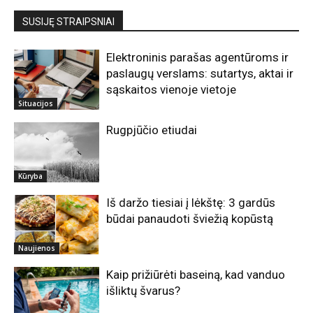
SUSIJĘ STRAIPSNIAI
Elektroninis parašas agentūroms ir
paslaugų verslams: sutartys, aktai ir
sąskaitos vienoje vietoje
Situacijos
Rugpjūčio etiudai
Kūryba
Iš daržo tiesiai į lėkštę: 3 gardūs
būdai panaudoti šviežią kopūstą
Naujienos
Kaip prižiūrėti baseiną, kad vanduo
išliktų švarus?