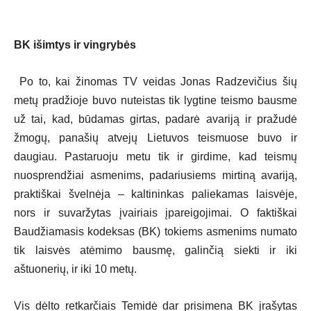
BK išimtys ir vingrybės
Po to, kai žinomas TV veidas Jonas Radzevičius šių
metų pradžioje buvo nuteistas tik lygtine teismo bausme
už tai, kad, būdamas girtas, padarė avariją ir pražudė
žmogų, panašių atvejų Lietuvos teismuose buvo ir
daugiau. Pastaruoju metu tik ir girdime, kad teismų
nuosprendžiai asmenims, padariusiems mirtiną avariją,
praktiškai švelnėja – kaltininkas paliekamas laisvėje,
nors ir suvaržytas įvairiais įpareigojimai. O faktiškai
Baudžiamasis kodeksas (BK) tokiems asmenims numato
tik laisvės atėmimo bausmę, galinčią siekti ir iki
aštuonerių, ir iki 10 metų.
Vis dėlto retkarčiais Temidė dar prisimena BK įrašytas