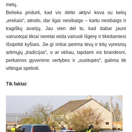
metų.
Belieka pridurti, kad vis dėlto aktyvi kova su kelių
„ereliais“, atrodo, dar ilgai nesibaigs – kartu nesibaigs ir
tragiškų avarijų. Jau vien dėl to, kad dabar jauni
vairuotojai tikrai neretai sėda vairuoti išgėrę ir tikėdamiesi
išsipirkti kyšiais. Jie gi imliai perima tėvų ir kitų vyresnių
artimųjų „tradicijas“, o ar vėliau, tapdami vis brandesni,
perkainos gyvenimo vertybes ir „susitupės“, galima tik
viltingai spėlioti.
Tik faktai: