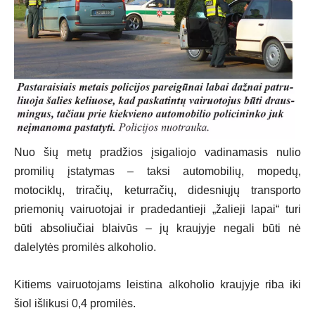
Nuo šių metų pradžios įsigaliojo vadinamasis nulio
promilių įstatymas – taksi automobilių, mopedų,
motociklų, triračių, keturračių, didesniųjų transporto
priemonių vairuotojai ir pradedantieji „žalieji lapai“ turi
būti absoliučiai blaivūs – jų kraujyje negali būti nė
dalelytės promilės alkoholio.
Kitiems vairuotojams leistina alkoholio kraujyje riba iki
šiol išlikusi 0,4 promilės.