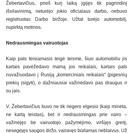
Žebertavičius, prieš kurį laiką įgijęs tik pagrindinį
išsilavinimą, neturėjo jokio oficialaus darbo, nebuvo
registruotas Darbo biržoje. Užtat turėjo automobilį,
nupirktą motinos.
Nedrausmingas vairuotojas
Kaip pats teisiamasis teigė teisme, šiuo automobiliu jis
kartais pavėžėdavo mamą jos reikalais, kartais pats
nuvažiuodavo į Rusiją „komerciniais reikalais“ (pigesnių
prekių įsigyti), o dažniausiai važinėdavo pas draugus ir
su jais.
V. Žebertavičius buvo ne tik negero elgesio (kaip minėta,
ne kartą teistas), bet ir nedrausmingas prie vairo –
važinėjęs be vairuotojo pažymėjimo, viršijęs greitį,
nesegėjęs saugos diržo, vairavęs būdamas neblaivus. Už