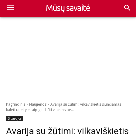
Pagrindinis
Naujienos
Avarija su žūtimi: vilkaviškietis siunčiamas
kalėti (ateityje taip gali būti visiems be...
Situacijos
Avarija su žūtimi: vilkaviškietis