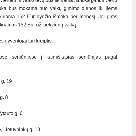
 vienam iš vaiko tėvų bus skiriama
išmoka gimus vienu
ka bus mokama nuo vaikų gimimo dienos iki jiems
iriama 152 Eur dydžio išmoka per mėnesį. Jei gims
idinamas 152 Eur už kiekvieną vaiką.
gyventojai turi kreiptis:
ose seniūnijose į kaimiškąsias seniūnijas pagal
g. 19
g. 8
tauto g. 6
Lietuvninkų g. 18