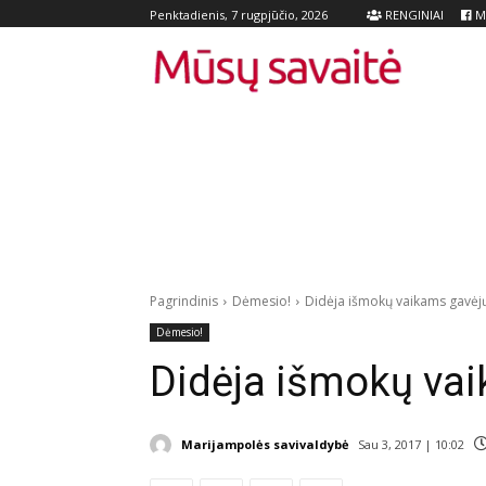
RENGINIAI
Me
Penktadienis, 7 rugpjūčio, 2026
Pagrindinis
Dėmesio!
Didėja išmokų vaikams gavėjų
Dėmesio!
Didėja išmokų vai
Marijampolės savivaldybė
Sau 3, 2017 | 10:02