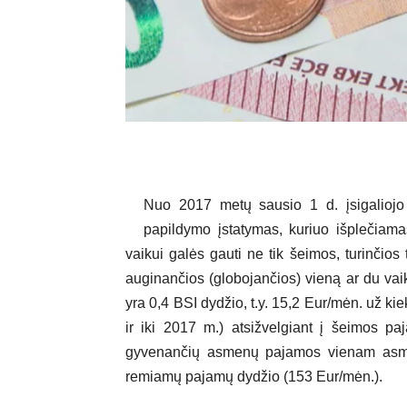
Nuo 2017 metų sausio 1 d. įsigaliojo
papildymo įstatymas, kuriuo išplečiama
vaikui galės gauti ne tik šeimos, turinčios 
auginančios (globojančios) vieną ar du vai
yra 0,4 BSI dydžio, t.y. 15,2 Eur/mėn. už ki
ir iki 2017 m.) atsižvelgiant į šeimos p
gyvenančių asmenų pajamos vienam asme
remiamų pajamų dydžio (153 Eur/mėn.).