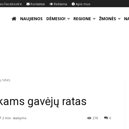
s Facebook’e
Kontaktai
Reklama
Apie mus
NAUJIENOS
DĖMESIO!
REGIONE
ŽMONĖS
N
 ratas
kams gavėjų ratas
2
min. skaitymo
276
0