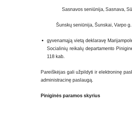
Sasnavos seniūnija, Sasnava, Sūd
Šunskų seniūnija, Šunskai, Varpo g. 
gyvenamąją vietą deklaravę Marijampolė
Socialinių reikalų departamento Pinigi
118 kab.
Pareiškėjas gali užpildyti ir elektroninę pa
administracinę paslaugą.
Piniginės paramos skyrius