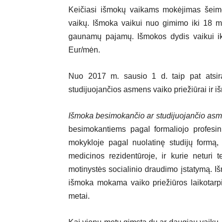
Keičiasi išmokų vaikams mokėjimas šeimo
vaikų. Išmoka vaikui nuo gimimo iki 18 
gaunamų pajamų. Išmokos dydis vaikui i
Eur/mėn.
Nuo 2017 m. sausio 1 d. taip pat atsi
studijuojančios asmens vaiko priežiūrai ir
Išmoka besimokančio ar studijuojančio asm
besimokantiems pagal formaliojo profesi
mokykloje pagal nuolatinę studijų formą,
medicinos rezidentūroje, ir kurie neturi 
motinystės socialinio draudimo įstatymą. 
išmoka mokama vaiko priežiūros laikotarp
metai.