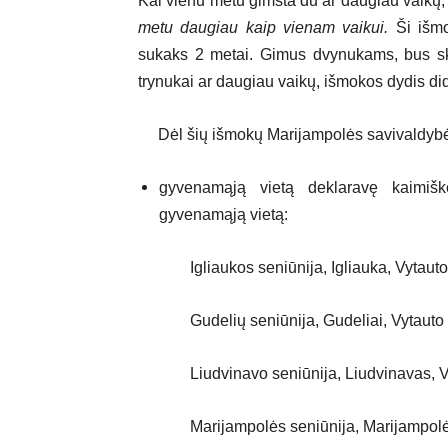
Kai vienu metu gimsta du ar daugiau vaikų,
metu daugiau kaip vienam vaikui
.
Ši išmo
sukaks 2 metai. Gimus dvynukams, bus sk
trynukai ar daugiau vaikų, išmokos dydis d
Dėl šių išmokų Marijampolės savivaldybės 
gyvenamąją vietą deklaravę kaimišk
gyvenamąją vietą:
Igliaukos seniūnija, Igliauka, Vytauto 
Gudelių seniūnija, Gudeliai, Vytauto 
Liudvinavo seniūnija, Liudvinavas, Vy
Marijampolės seniūnija, Marijampolė, 