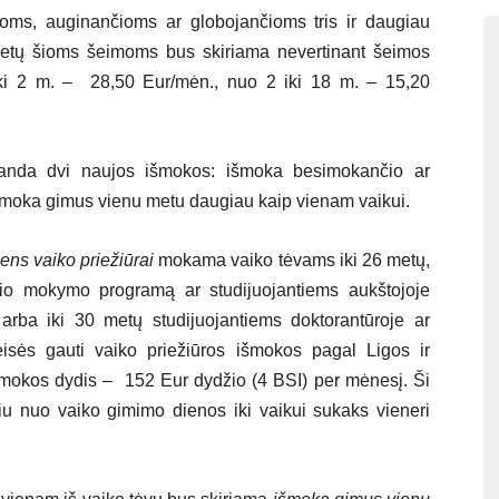
ms, auginančioms ar globojančioms tris ir daugiau
metų šioms šeimoms bus skiriama nevertinant šeimos
ki 2 m. – 28,50 Eur/mėn., nuo 2 iki 18 m. – 15,20
randa dvi naujos išmokos: išmoka besimokančio ar
 išmoka gimus vienu metu daugiau kaip vienam vaikui.
ens vaiko priežiūrai
mokama vaiko tėvams iki 26 metų,
nio mokymo programą ar studijuojantiems aukštojoje
 arba iki 30 metų studijuojantiems doktorantūroje ar
teisės gauti vaiko priežiūros išmokos pagal Ligos ir
Išmokos dydis – 152 Eur dydžio (4 BSI) per mėnesį. Ši
iu nuo vaiko gimimo dienos iki vaikui sukaks vieneri