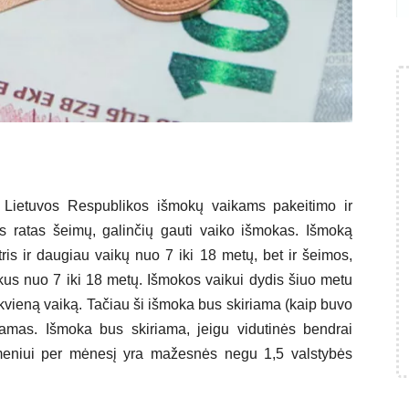
 Lietuvos Respublikos išmokų vaikams pakeitimo ir
s ratas šeimų, galinčių gauti vaiko išmokas. Išmoką
tris ir daugiau vaikų nuo 7 iki 18 metų, bet ir šeimos,
kus nuo 7 iki 18 metų. Išmokos vaikui dydis šiuo metu
ekvieną vaiką. Tačiau ši išmoka bus skiriama (kaip buvo
ajamas. Išmoka bus skiriama, jeigu vidutinės bendrai
niui per mėnesį yra mažesnės negu 1,5 valstybės