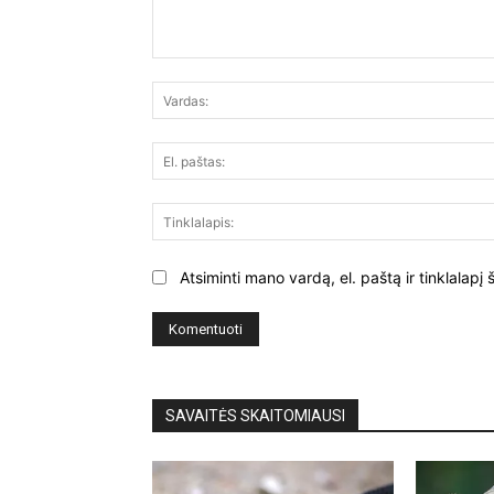
Komentuoti:
Atsiminti mano vardą, el. paštą ir tinklalap
SAVAITĖS SKAITOMIAUSI