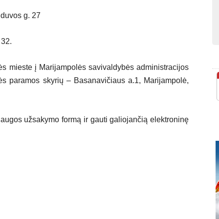
uvos g. 27
32.
s mieste į Marijampolės savivaldybės administracijos
nės paramos skyrių – Basanavičiaus a.1, Marijampolė,
slaugos užsakymo formą ir gauti galiojančią elektroninę