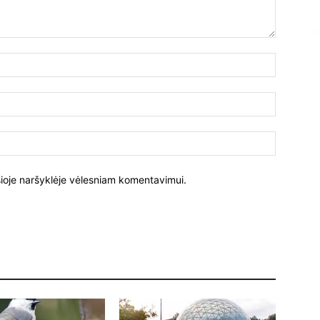
Vardas:
El.
paštas:
Tinklalapi
į šioje naršyklėje vėlesniam komentavimui.