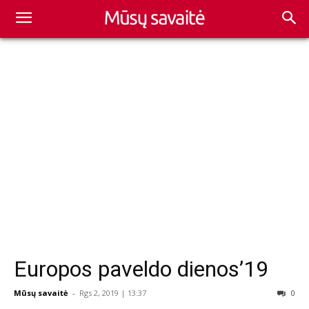
Europos paveldo dienos’19
Mūsų savaitė
-
Rgs 2, 2019 | 13:37
0