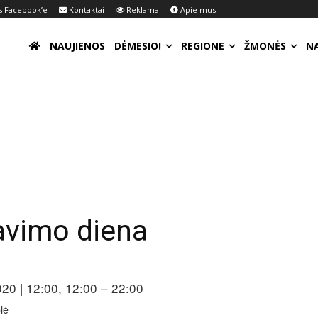
 Facebook’e
Kontaktai
Reklama
Apie mus
NAUJIENOS
DĖMESIO!
REGIONE
ŽMONĖS
N
avimo diena
020 | 12:00, 12:00 – 22:00
lė