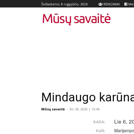
RENGINIAI
Mes
Šeštadienis, 8 rugpjūčio, 2026
Mindaugo karūn
Mūsų savaitė
-
Bir 28, 2020 | 16:46
Lie 6, 2
KADA:
Marijampo
KUR: