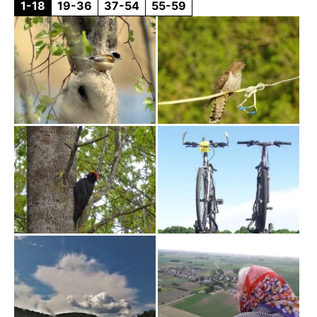
1-18
19-36
37-54
55-59