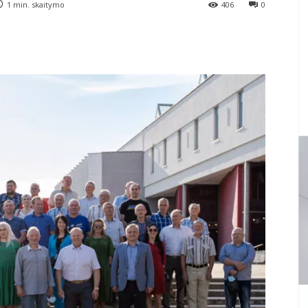
1
min. skaitymo
406
0