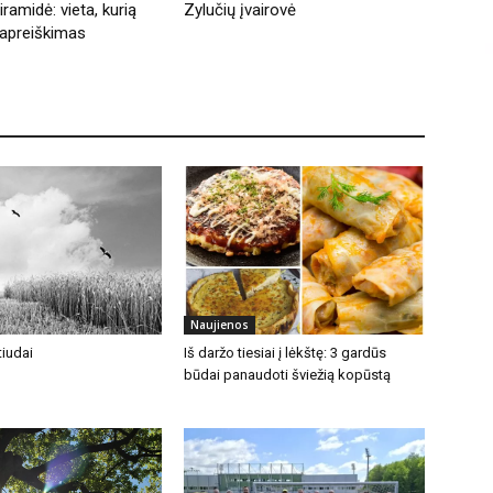
ramidė: vieta, kurią
Zylučių įvairovė
apreiškimas
Naujienos
iudai
Iš daržo tiesiai į lėkštę: 3 gardūs
būdai panaudoti šviežią kopūstą