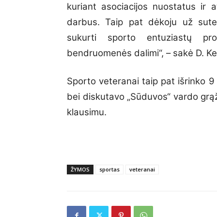
kuriant asociacijos nuostatus ir a
darbus. Taip pat dėkoju už sutei
sukurti sporto entuziastų pr
bendruomenės dalimi“, – sakė D. Ke
Sporto veteranai taip pat išrinko 9 
bei diskutavo „Sūduvos“ vardo grą
klausimu.
ŽYMOS
sportas
veteranai