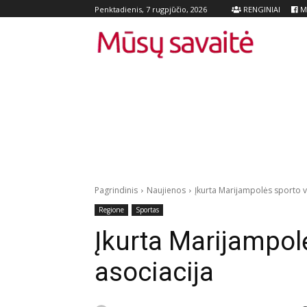
RENGINIAI
Me
Penktadienis, 7 rugpjūčio, 2026
Pagrindinis
Naujienos
Įkurta Marijampolės sporto v
Regione
Sportas
Įkurta Marijampol
asociacija