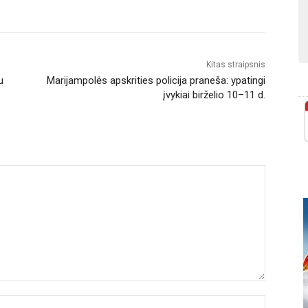
Kitas straipsnis
u
Marijampolės apskrities policija praneša: ypatingi
įvykiai birželio 10–11 d.
Vardas: