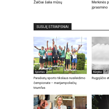
Žalčiai šalia mūsų
Merkinės pi
įprasmino 
SUSIJĘ STRAIPSNIAI
Sportas
Kūryba
Parašiutų sporto tikslaus nusileidimo
Rugpjūčio et
čempionate – marijampoliečių
triumfas