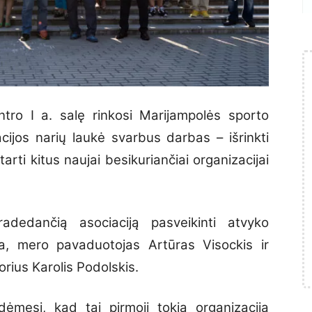
ntro I a. salę rinkosi Marijampolės sporto
acijos narių laukė svarbus darbas – išrinkti
arti kitus naujai besikuriančiai organizacijai
adedančią asociaciją pasveikinti atvyko
a
, mero pavaduotojas
Artūras Visockis
ir
torius
Karolis Podolskis
.
ėmesį, kad tai pirmoji tokia organizacija