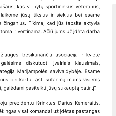
našaus, kas vienytų sportininkus veteranus,
laikome jūsų tikslus ir siekius bei esame
 žingsnius. Tikime, kad jūs tapsite aktyvia
toma ir vertinama. Ačiū jums už įdėtą darbą
iaugėsi besikuriančia asociacija ir kvietė
galėsime diskutuoti įvairiais klausimais,
trategija Marijampolės savivaldybėje. Esame
ymus bei kartu rasti sutarimą mums visiems
, galėdami pasitelkti jūsų sukauptą patirtį“.
oju prezidentu išrinktas Darius Kemeraitis.
ėkingas visai komandai už įdėtas pastangas