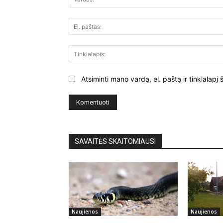
Atsiminti mano vardą, el. paštą ir tinklalap
SAVAITĖS SKAITOMIAUSI
Naujienos
Naujienos