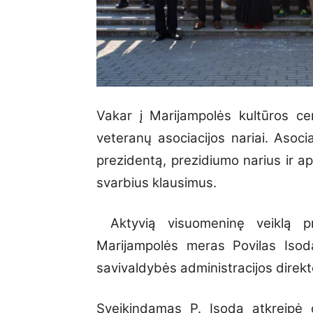
Vakar į Marijampolės kultūros ce
veteranų asociacijos nariai. Asoci
prezidentą, prezidiumo narius ir apt
svarbius klausimus.
Aktyvią visuomeninę veiklą pr
Marijampolės meras Povilas Isod
savivaldybės administracijos direk
Sveikindamas P. Isoda atkreipė d