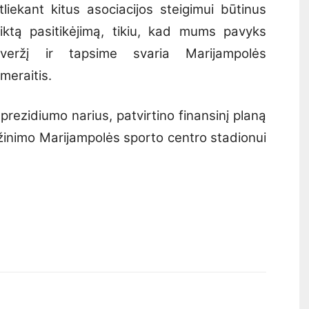
tliekant kitus asociacijos steigimui būtinus
ktą pasitikėjimą, tikiu, kad mums pavyks
overžį ir tapsime svaria Marijampolės
meraitis.
prezidiumo narius, patvirtino finansinį planą
žinimo Marijampolės sporto centro stadionui