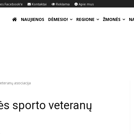
s Facebook’e
Kontaktai
Reklama
Apie mus
NAUJIENOS
DĖMESIO!
REGIONE
ŽMONĖS
N
eteranų asociacija
ės sporto veteranų