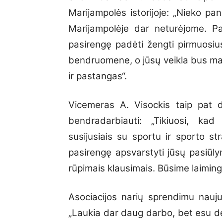
Marijampolės istorijoje: „Nieko pa
Marijampolėje dar neturėjome. Pa
pasirengę padėti žengti pirmuosius
bendruomene, o jūsų veikla bus ma
ir pastangas“.
Vicemeras A. Visockis taip pat dž
bendradarbiauti: „Tikiuosi, kad 
susijusiais su sportu ir sporto s
pasirengę apsvarstyti jūsų pasiūl
rūpimais klausimais. Būsime laimingi
Asociacijos narių sprendimu nauju
„Laukia dar daug darbo, bet esu d