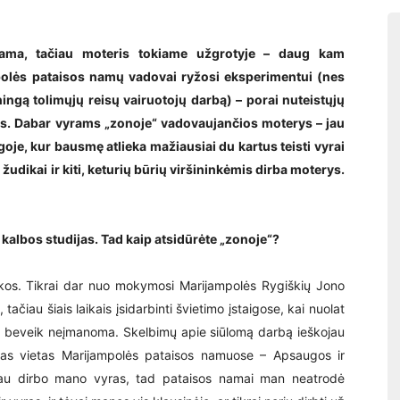
tama, tačiau moteris tokiame užgrotyje – daug kam
polės pataisos namų vadovai ryžosi eksperimentui (nes
ningą tolimųjų reisų vairuotojų darbą) – porai nuteistųjų
es. Dabar vyrams „zonoje“ vadovaujančios moterys – jau
igoje, kur bausmę atlieka mažiausiai du kartus teisti vyrai
i, žudikai ir kiti, keturių būrių viršininkėmis dirba moterys.
 kalbos studijas. Tad kaip atsidūrėte „zonoje“?
os. Tikrai dar nuo mokymosi Marijampolės Rygiškių Jono
tačiau šiais laikais įsidarbinti švietimo įstaigose, kai nuolat
i, beveik neįmanoma. Skelbimų apie siūlomą darbą ieškojau
aisvas vietas Marijampolės pataisos namuose – Apsaugos ir
u jau dirbo mano vyras, tad pataisos namai man neatrodė