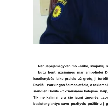
Nenuspėjami gyvenimo – laiko, svajonių, si
būtų bent užsiminęs marijampolietei D
kasdienybės laiko praleis už grotų, ji turbū
Dovilė – tvarkingos šeimos atžala, o tokioms k
šiandien Dovilė – tikriausiame kalėjime. Kaip,
Tik ne kaliniai yra šie jauni žmonės, „zo
besistengiantys savo pozityviu požiūriu į 