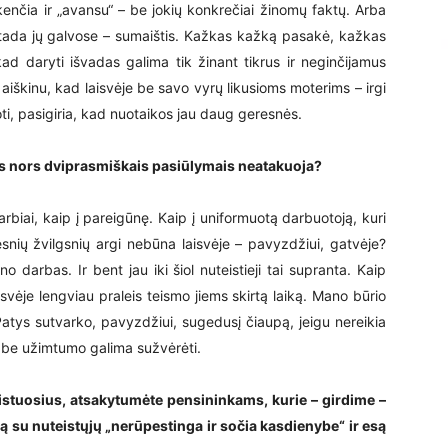
ai kenčia ir „avansu“ – be jokių konkrečiai žinomų faktų. Arba
 tada jų galvose – sumaištis. Kažkas kažką pasakė, kažkas
ad daryti išvadas galima tik žinant tikrus ir neginčijamus
i, aiškinu, kad laisvėje be savo vyrų likusioms moterims – irgi
ti, pasigiria, kad nuotaikos jau daug geresnės.
iais nors dviprasmiškais pasiūlymais neatakuoja?
agarbiai, kaip į pareigūnę. Kaip į uniformuotą darbuotoją, kuri
snių žvilgsnių argi nebūna laisvėje – pavyzdžiui, gatvėje?
 darbas. Ir bent jau iki šiol nuteistieji tai supranta. Kaip
isvėje lengviau praleis teismo jiems skirtą laiką. Mano būrio
. Patys sutvarko, pavyzdžiui, sugedusį čiaupą, jeigu nereikia
 be užimtumo galima sužvėrėti.
istuosius, atsakytumėte pensininkams, kurie – girdime –
 su nuteistųjų „nerūpestinga ir sočia kasdienybe“ ir esą