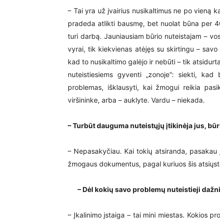
– Tai yra už įvairius nusikaltimus ne po vieną kart
pradeda atlikti bausmę, bet nuolat būna per 40
turi darbą. Jauniausiam būrio nuteistajam – vo
vyrai, tik kiekvienas atėjęs su skirtingu – savo
kad to nusikaltimo galėjo ir nebūti – tik atsidur
nuteistiesiems gyventi „zonoje“: siekti, kad 
problemas, išklausyti, kai žmogui reikia pasi
viršininke, arba – auklyte. Vardu – niekada.
– Turbūt dauguma nuteistųjų įtikinėja jus, būri
– Nepasakyčiau. Kai tokių atsiranda, pasakau j
žmogaus dokumentus, pagal kuriuos šis atsiųstas
– Dėl kokių savo problemų nuteistieji dažnia
– Įkalinimo įstaiga – tai mini miestas. Kokios pr