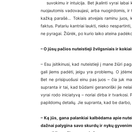
suvokimu ir intuicija. Bet įkalinti vyrai lab
nuojautomis vadovaujasi, arba nuogirdomis, ir
kažką parašė… Tokiais atvejais raminu juos, k
faktus. Patariu kantriai laukti, nieko nespartint
ne pyragai. Žiūrėk, po kurio laiko ateina padėko
– O jūsų pačios nuteistieji žvilgsniais ir kok
– Esu įsitikinusi, kad nuteistieji į mane žiūri p
gali jiems padėti, jeigu yra problemų. O įdėme
Bet ne prisipuošusi einu pas juos – čia juk mano
supranta ir tai, kad būdami geranoriški jie nela
vyrai rodo iniciatyvą – noriai dirba ir tvarkosi
papildomų detalių. Jie supranta, kad be darbo,
– Ką jūs, gana palankiai kalbėdama apie nute
dažnai palygina savo skurdų ir nykų gyvenimą