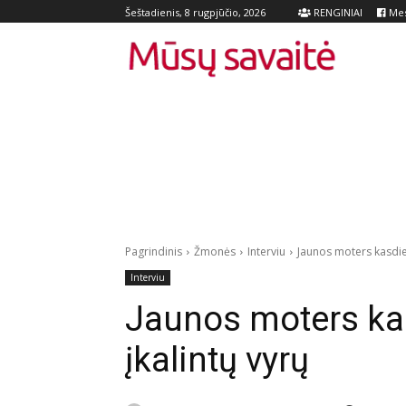
RENGINIAI
Mes
Šeštadienis, 8 rugpjūčio, 2026
Pagrindinis
Žmonės
Interviu
Jaunos moters kasdien
Interviu
Jaunos moters ka
įkalintų vyrų