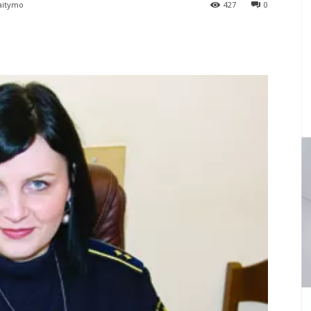
aitymo
427
0