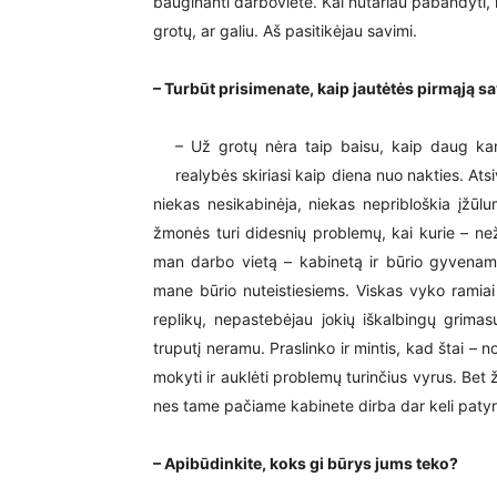
bauginanti darbovietė. Kai nutariau pabandyti, ir 
grotų, ar galiu. Aš pasitikėjau savimi.
– Turbūt prisimenate, kaip jautėtės pirmąją s
– Už grotų nėra taip baisu, kaip daug ka
realybės skiriasi kaip diena nuo nakties. Atsi
niekas nesikabinėja, niekas nepribloškia įžū
žmonės turi didesnių problemų, kai kurie – ne
man darbo vietą – kabinetą ir būrio gyvenamąs
mane būrio nuteistiesiems. Viskas vyko ramiai i
replikų, nepastebėjau jokių iškalbingų grima
truputį neramu. Praslinko ir mintis, kad štai – 
mokyti ir auklėti problemų turinčius vyrus. Bet ž
nes tame pačiame kabinete dirba dar keli patyrę
– Apibūdinkite, koks gi būrys jums teko?