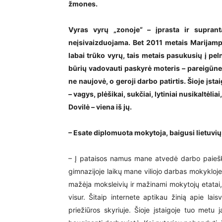
žmones.
Vyras vyrų „zonoje“ – įprasta ir supran
neįsivaizduojama. Bet 2011 metais Marijam
labai trūko vyrų, tais metais pasukusių į pel
būrių vadovauti paskyrė moteris – pareigūn
ne naujovė, o geroji darbo patirtis. Šioje įsta
– vagys, plėšikai, sukčiai, lytiniai nusikaltėlia
Dovilė – viena iš jų.
– Esate diplomuota mokytoja, baigusi lietuvių
– Į pataisos namus mane atvedė darbo paiešk
gimnazijoje laikų mane viliojo darbas mokykloje, 
mažėja moksleivių ir mažinami mokytojų etata
visur. Šitaip internete aptikau žinią apie l
priežiūros skyriuje. Šioje įstaigoje tuo met