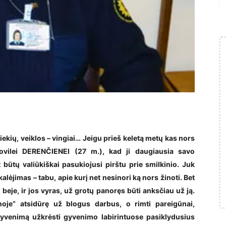
ekių, veiklos – vingiai… Jeigu prieš keletą metų kas nors
ovilei DERENČIENEI (27 m.), kad ji daugiausia savo
t būtų valiūkiškai pasukiojusi pirštu prie smilkinio. Juk
alėjimas – tabu, apie kurį net nesinori ką nors žinoti. Bet
 beje, ir jos vyras, už grotų panoręs būti anksčiau už ją.
noje“ atsidūrę už blogus darbus, o rimti pareigūnai,
gyvenimą užkrėsti gyvenimo labirintuose pasiklydusius