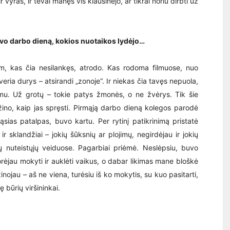
vyras, ir tėvai manęs vis klausinėjo, ar tikrai noriu dirbti už
avo darbo dieną, kokios nuotaikos lydėjo…
m, kas čia nesilankęs, atrodo. Kas rodoma filmuose, nuo
veria durys – atsirandi „zonoje“. Ir niekas čia tavęs nepuola,
lumu. Už grotų – tokie patys žmonės, o ne žvėrys. Tik šie
žino, kaip jas spręsti. Pirmąją darbo dieną kolegos parodė
ias patalpas, buvo kartu. Per rytinį patikrinimą pristatė
r sklandžiai – jokių šūksnių ar plojimų, negirdėjau ir jokių
sų nuteistųjų veiduose. Pagarbiai priėmė. Neslėpsiu, buvo
norėjau mokyti ir auklėti vaikus, o dabar likimas mane bloškė
inojau – aš ne viena, turėsiu iš ko mokytis, su kuo pasitarti,
 būrių viršininkai.