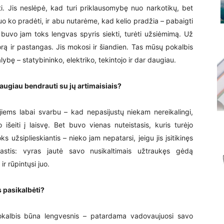
ti. Jis neslėpė, kad turi priklausomybę nuo narkotikų, bet
o ko pradėti, ir abu nutarėme, kad kelio pradžia – pabaigti
 buvo jam toks lengvas spyris siekti, turėti užsiėmimą. Už
rą ir pastangas. Jis mokosi ir šiandien. Tas mūsų pokalbis
alybę – statybininko, elektriko, tekintojo ir dar daugiau.
augiau bendrauti su jų artimaisiais?
 jiems labai svarbu – kad nepasijustų niekam nereikalingi,
 išeiti į laisvę. Bet buvo vienas nuteistasis, kuris turėjo
ks užsiplieskiantis – nieko jam nepatarsi, jeigu jis įsitikinęs
žastis: vyras jautė savo nusikaltimais užtraukęs gėdą
ir rūpintųsi juo.
s pasikalbėti?
pokalbis būna lengvesnis – patardama vadovaujuosi savo