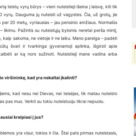
ą teistų vyrų būrys – vieni nuteistieji išeina į laisvę, kiti tik
 vyrų. Dauguma jų nuteisti už vagystes. Čia, už grotų, jie
s per 20 metų, vyriausias – jau pensinio amžiaus. Normalūs
 – likimu. Pažintis su nuteistųjų bylomis neretai perša mintį,
ta, kaip sakoma, ne vietoje ir ne laiku. Mano pareiga – padėti
būtų švari ir tvarkinga gyvenamoji aplinka, išgirsti apie
kalbėti ar ką nors sužinoti. Nuteistieji mane vadina arba
o viršininkę, kad yra nekaltai įkalinti?
iems, kad nesu nei Dievas, nei teisėjas, tik matau nuteisto
 pas mus. Verkti su tokiu nuteistuoju tikrai nepuolu.
usiai kreipiasi į jus?
oblemos yra visur, tokios ir čia. Štai pats pirmas nuteistasis,