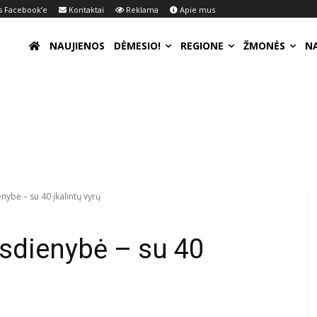
 Facebook’e
Kontaktai
Reklama
Apie mus
NAUJIENOS
DĖMESIO!
REGIONE
ŽMONĖS
N
ybė – su 40 įkalintų vyrų
sdienybė – su 40