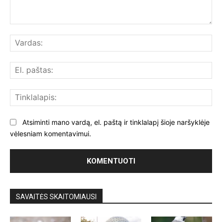
Komentuoti:
Var
El.
paš
Tin
Atsiminti mano vardą, el. paštą ir tinklalapį šioje naršyklėje
vėlesniam komentavimui.
SAVAITĖS SKAITOMIAUSI