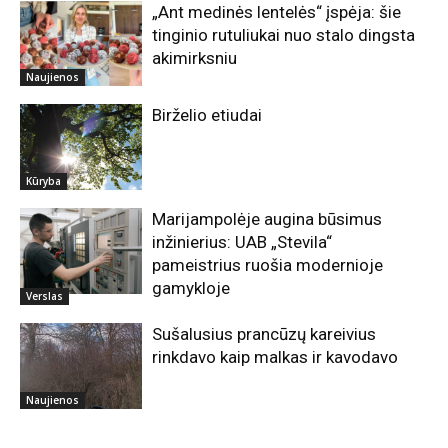
„Ant medinės lentelės“ įspėja: šie
tinginio rutuliukai nuo stalo dingsta
akimirksniu
Naujienos
Birželio etiudai
Kūryba
Marijampolėje augina būsimus
inžinierius: UAB „Stevila“
pameistrius ruošia modernioje
gamykloje
Verslas
Sušalusius prancūzų kareivius
rinkdavo kaip malkas ir kavodavo
Naujienos