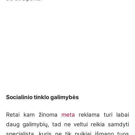
Socialinio tinklo galimybės
Retai kam žinoma
meta
reklama turi labai
daug galimybių, tad ne veltui reikia samdyti
specialistą, kuris ne tik puikiai išmano tuos