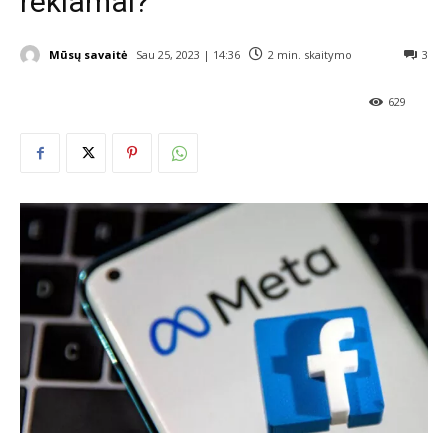
reklamai?
Mūsų savaitė
Sau 25, 2023 | 14:36
2
min. skaitymo
3
629