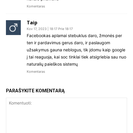
Komentaras
Taip
Kov 17, 2023 | 18:17 Prie 18:17
Facebookas aplamai stebuklus daro, žmonės per
ten ir pardavimus gerus daro, ir paslaugom
užsakymus gauna neblogus, tik įdomu kaip google
į tai reaguoja, kai soc tinklai tiek atsigriebia sau nuo
naturalių paieškos sistemų
Komentaras
PARAŠYKITE KOMENTARĄ