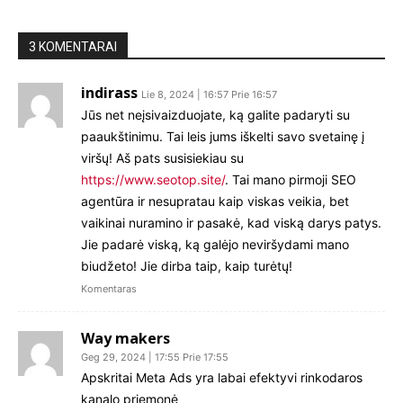
3 KOMENTARAI
indirass
Lie 8, 2024 | 16:57 Prie 16:57
Jūs net neįsivaizduojate, ką galite padaryti su
paaukštinimu. Tai leis jums iškelti savo svetainę į
viršų! Aš pats susisiekiau su
https://www.seotop.site/
. Tai mano pirmoji SEO
agentūra ir nesupratau kaip viskas veikia, bet
vaikinai nuramino ir pasakė, kad viską darys patys.
Jie padarė viską, ką galėjo neviršydami mano
biudžeto! Jie dirba taip, kaip turėtų!
Komentaras
Way makers
Geg 29, 2024 | 17:55 Prie 17:55
Apskritai Meta Ads yra labai efektyvi rinkodaros
kanalo priemonė