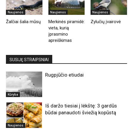
Naujienos
Naujienos
Naujienos
Žalčiai šalia mūsų
Merkinės piramidė:
Zylučių įvairovė
vieta, kurią
įprasmino
apreiškimas
SUSIJĘ STRAIPSNIAI
Rugpjūčio etiudai
Kūryba
Iš daržo tiesiai į lėkštę: 3 gardūs
būdai panaudoti šviežią kopūstą
Naujienos