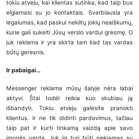
tokiu atveju, kai klientas sutinka, kad taip bus
elgiamasi su jo kontaktais. Svarbiausia yra
legalumas, kad paskui nekiltų jokių neaiškumų,
kurie gali sukelti Jūsų verslo vardui grėsmę. O
juk reklama ir yra skirta tam kad tas vardas
būtų geresnis.
Ir pabaigai…
Messenger reklama mūsų šalyje nėra labai
aktyvi. Štai todėl reikia kuo skubiau ją
išbandyti. Tokiu atveju galėsite pranokti
klientus. Ir ne tik didinti pardavimus, tačiau
taip pat ir kurti tinkamą vaizdą apie savo
įmonės vardą. Juk jis turi būti siekiamas su