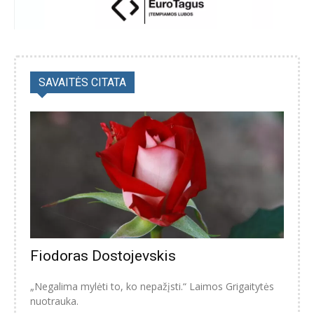
SAVAITĖS CITATA
Fiodoras Dostojevskis
„Negalima mylėti to, ko nepažįsti.“ Laimos Grigaitytės
nuotrauka.