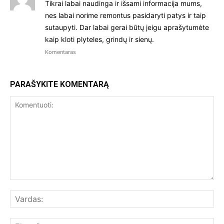
Tikrai labai naudinga ir išsami informacija mums,
nes labai norime remontus pasidaryti patys ir taip
sutaupyti. Dar labai gerai būtų jeigu aprašytumėte
kaip kloti plyteles, grindų ir sienų.
Komentaras
PARAŠYKITE KOMENTARĄ
Komentuoti:
Var
El.