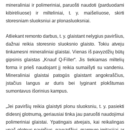
mineraliniai ir polimeriniai, paruošti naudoti (parduodami
kibirėliuose) ir milteliniai, t. y. maišeliuose, skirti
storesniam sluoksniui ar plonasluoksniai.
Atliekant remonto darbus, t. y. glaistant nelygius paviršius,
dažnai reikia storesnio sluoksnio glaisto. Tokiu atveju
tinkamesni mineraliniai glaistai. Vienas iš pavyzdžių būtų
gipsinis glaistas „Knauf Q-Filler“. Jis tiekiamas miltelių
forma ir prieš naudojant jį reikia sumaišyti su vandeniu.
Mineraliniai glaistai patogūs glaistant angokraščius,
įstačius langus ar duris bei lyginant plokštumas
sumontavus išorinius kampus.
„Jei paviršių reikia glaistyti plonu sluoksniu, t. y. pasiekti
didesnį glotnumą, geriausiai tinka jau paruošti naudojimui
polimeriniai glaistai. Ypatingais atvejais, kai reikalingas
ypač glotnus paviršius, pavyzdžiui, marmuro imitacijai ar