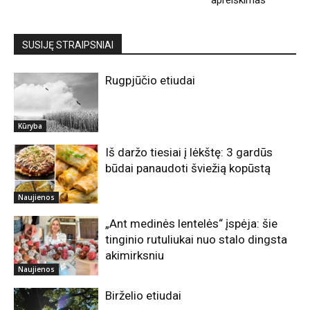
SUSIJĘ STRAIPSNIAI
Rugpjūčio etiudai
Kūryba
Iš daržo tiesiai į lėkštę: 3 gardūs
būdai panaudoti šviežią kopūstą
Naujienos
„Ant medinės lentelės“ įspėja: šie
tinginio rutuliukai nuo stalo dingsta
akimirksniu
Naujienos
Birželio etiudai