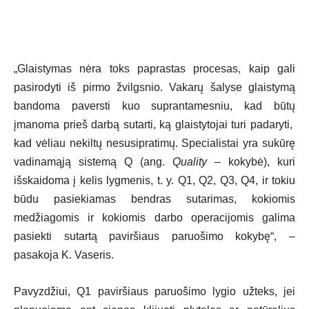
„Glaistymas nėra toks paprastas procesas, kaip gali
pasirodyti iš pirmo žvilgsnio. Vakarų šalyse glaistymą
bandoma paversti kuo suprantamesniu, kad būtų
įmanoma prieš darbą sutarti, ką glaistytojai turi padaryti,
kad vėliau nekiltų nesusipratimų. Specialistai yra sukūrę
vadinamąją sistemą Q (ang.
Quality
– kokybė), kuri
išskaidoma į kelis lygmenis, t. y. Q1, Q2, Q3, Q4, ir tokiu
būdu pasiekiamas bendras sutarimas, kokiomis
medžiagomis ir kokiomis darbo operacijomis galima
pasiekti sutartą paviršiaus paruošimo kokybę“, –
pasakoja K. Vaseris.
Pavyzdžiui, Q1 paviršiaus paruošimo lygio užteks, jei