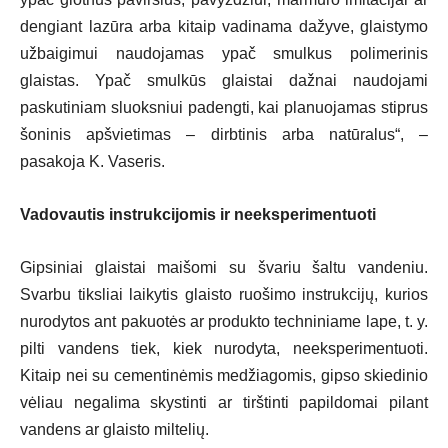
dengiant lazūra arba kitaip vadinama dažyve, glaistymo
užbaigimui naudojamas ypač smulkus polimerinis
glaistas. Ypač smulkūs glaistai dažnai naudojami
paskutiniam sluoksniui padengti, kai planuojamas stiprus
šoninis apšvietimas – dirbtinis arba natūralus“, –
pasakoja K. Vaseris.
Vadovautis instrukcijomis ir neeksperimentuoti
Gipsiniai glaistai maišomi su švariu šaltu vandeniu.
Svarbu tiksliai laikytis glaisto ruošimo instrukcijų, kurios
nurodytos ant pakuotės ar produkto techniniame lape, t. y.
pilti vandens tiek, kiek nurodyta, neeksperimentuoti.
Kitaip nei su cementinėmis medžiagomis, gipso skiedinio
vėliau negalima skystinti ar tirštinti papildomai pilant
vandens ar glaisto miltelių.