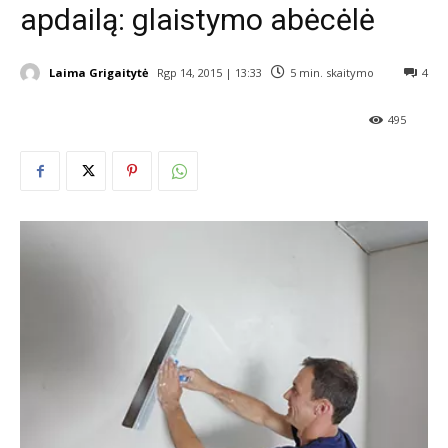
apdailą: glaistymo abėcėlė
Laima Grigaitytė
Rgp 14, 2015 | 13:33
5
min. skaitymo
4
495