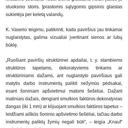
sluoksnio storis. Įprastomis sąlygomis gipsinis glaistas
sukietėja per keletą valandų.
K. Vaserio teigimu, patikrinti, kada paviršius jau tinkamai
nuglaistytas, galima vizualiai įvertinant sienos ar lubų
būklę.
„Ruošiant paviršių struktūrinei apdailai, t. y. stambiems
struktūros tapetams, dekoratyviems tinkams ar
struktūriniams dažams, ant nuglaistyto paviršiaus gali
matytis darbo instrumentų palikti nežymūs pėdsakai,
esant šoniniam apšvietimui matomi šešėliai. Dažant
matiniais dažais, dengiant smulkios faktūros dekoratyvias
dangas (iki 1 mm) ar klijuojant smulkios faktūros tapetus –
leidžiami aiškūs šoninio apšvietimo šešėliai, tačiau darbo
instrumentų paliktų žymių negali būti“, – teigia „Knauf“