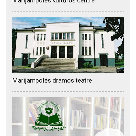
Marijampolės kultūros centre
Marijampolės dramos teatre