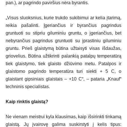
pan.), ar pagrindo paviršius nėra byrantis.
„Visus sluoksnius, kurie trukdo sukibimui ar kelia įtarimą,
reikia pašalinti. Įgeriančius ir byrančius pagrindus
gruntuoti su stipriu giluminiu gruntu, o įgeriančius, bet
nebyrančius pagrindus gruntuoti su įprastiniu giluminiu
gruntu. Prieš glaistymą būtina užtaisyti visas išdaužas,
griovelius. Būtina užtikrinti palankią patalpų temperatūrą
tiek glaistymo, tiek glaisto džiūvimo metu. Patalpos ir
glaistomo pagrindo temperatūra turi siekti + 5
C, o
glaistant gipsiniais glaistais – +10
C“, – pataria „Knauf“
techninis specialistas.
Kaip rinktis glaistą?
Ne vienam meistrui kyla klausimas, kaip išsirinkti tinkamą
glaistą. Jų įvairovę galima suskirstyti į kelis tipus: