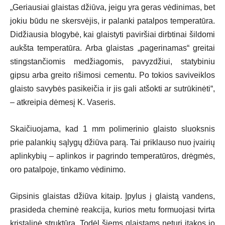
„Geriausiai glaistas džiūva, jeigu yra geras vėdinimas, bet
jokiu būdu ne skersvėjis, ir palanki patalpos temperatūra.
Didžiausia blogybė, kai glaistyti paviršiai dirbtinai šildomi
aukšta temperatūra. Arba glaistas „pagerinamas“ greitai
stingstančiomis medžiagomis, pavyzdžiui, statybiniu
gipsu arba greito rišimosi cementu. Po tokios saviveiklos
glaisto savybės pasikeičia ir jis gali atšokti ar sutrūkinėti“,
– atkreipia dėmesį K. Vaseris.
Skaičiuojama, kad 1 mm polimerinio glaisto sluoksnis
prie palankių sąlygų džiūva parą. Tai priklauso nuo įvairių
aplinkybių – aplinkos ir pagrindo temperatūros, drėgmės,
oro patalpoje, tinkamo vėdinimo.
Gipsinis glaistas džiūva kitaip. Įpylus į glaistą vandens,
prasideda cheminė reakcija, kurios metu formuojasi tvirta
kristalinė struktūra. Todėl šiems glaistams neturi įtakos jo