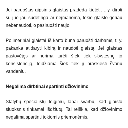
Jei paruoštas gipsinis glaistas pradeda kietėti, t. y. dirbti
su juo jau sudėtinga ar neįmanoma, tokio glaisto geriau
nebenaudoti, o pasiruošti naujo.
Polimeriniai glaistai iš karto būna paruošti darbams, t. y.
pakanka atidaryti kibirą ir naudoti glaistą. Jei glaistas
pastovėjęs ar norima turėti šiek tiek skystesnę jo
konsistenciją, leidžiama šiek tiek jį praskiesti švariu
vandeniu.
Negalima dirbtinai spartinti džiovinimo
Statybų specialistų teigimu, labai svarbu, kad glaisto
sluoksnis tinkamai išdžiūtų. Tai reiškia, kad džiovinimo
negalima spartinti jokiomis priemonėmis.