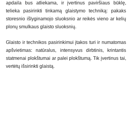
apdaila bus atliekama, ir įvertinus paviršiaus būklę,
telieka pasirinkti tinkamą glaistymo techniką: pakaks
storesnio išlyginamojo sluoksnio ar reikės vieno ar kelių
plonų smulkaus glaisto sluoksnių.
Glaisto ir technikos pasirinkimui įtakos turi ir numatomas
apšvietimas: natūralus, intensyvus dirbtinis, krintantis
statmenai plokštumai ar palei plokštumą. Tik įvertinus tai,
vertėtų išsirinkti glaistą.