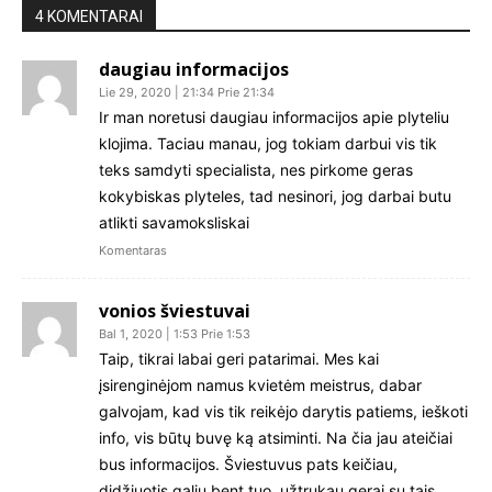
4 KOMENTARAI
daugiau informacijos
Lie 29, 2020 | 21:34 Prie 21:34
Ir man noretusi daugiau informacijos apie plyteliu
klojima. Taciau manau, jog tokiam darbui vis tik
teks samdyti specialista, nes pirkome geras
kokybiskas plyteles, tad nesinori, jog darbai butu
atlikti savamoksliskai
Komentaras
vonios šviestuvai
Bal 1, 2020 | 1:53 Prie 1:53
Taip, tikrai labai geri patarimai. Mes kai
įsirenginėjom namus kvietėm meistrus, dabar
galvojam, kad vis tik reikėjo darytis patiems, ieškoti
info, vis būtų buvę ką atsiminti. Na čia jau ateičiai
bus informacijos. Šviestuvus pats keičiau,
didžiuotis galiu bent tuo, užtrukau gerai su tais