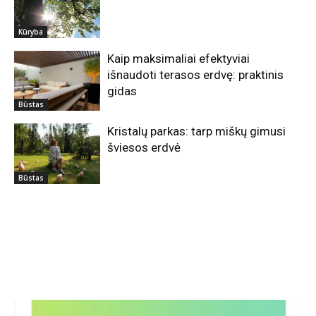
Kūryba
Kaip maksimaliai efektyviai
išnaudoti terasos erdvę: praktinis
gidas
Būstas
Kristalų parkas: tarp miškų gimusi
šviesos erdvė
Būstas