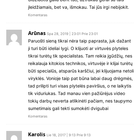
įleidžiamais, bet va, išmokau. Tai jūs irgi nebijokit.
Komentaras
Arūnas
Spa 28, 2019 | 23:01 Prie 23:01
Paruošti sieną tikrai nėra taip paprasta, juk dažant
ji turi būti ideliai lygi. O klijuoti ar virtuvės plyteles
tikrai turėtų tik specialistas. Tam reikia įgūdžių, nes
reikalauja kitokios technikos, virtuvėje ir klijai turėtų
būti specialūs, atsparūs karščiui, jei klijuojama netoli
viryklės. Vonioje taip pat būna labai daug drėgmės,
tad prilipti turi visas plytelės paviršius, o ne laikytis
tik viduriukas. Tad manau vien pažiūrėjus video
tokių darbų neverta atlikinėti pačiam, nes taupymo
sumetimais gali tekti sumokėti dvigubai
Komentaras
Karolis
Lie 18, 2017 | 9:13 Prie 9:13