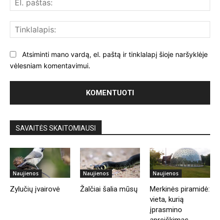
paš
Tin
Atsiminti mano vardą, el. paštą ir tinklalapį šioje naršyklėje
vėlesniam komentavimui.
SAVAITĖS SKAITOMIAUSI
Naujienos
Naujienos
Naujienos
Zylučių įvairovė
Žalčiai šalia mūsų
Merkinės piramidė:
vieta, kurią
įprasmino
apreiškimas