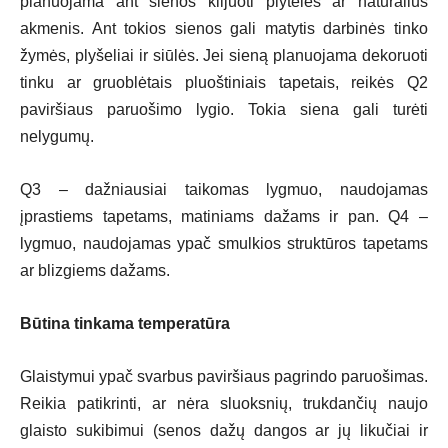
planuojama ant sienos klijuoti plyteles ar natūralius
akmenis. Ant tokios sienos gali matytis darbinės tinko
žymės, plyšeliai ir siūlės. Jei sieną planuojama dekoruoti
tinku ar gruoblėtais pluoštiniais tapetais, reikės Q2
paviršiaus paruošimo lygio. Tokia siena gali turėti
nelygumų.
Q3 – dažniausiai taikomas lygmuo, naudojamas
įprastiems tapetams, matiniams dažams ir pan. Q4 –
lygmuo, naudojamas ypač smulkios struktūros tapetams
ar blizgiems dažams.
Būtina tinkama temperatūra
Glaistymui ypač svarbus paviršiaus pagrindo paruošimas.
Reikia patikrinti, ar nėra sluoksnių, trukdančių naujo
glaisto sukibimui (senos dažų dangos ar jų likučiai ir