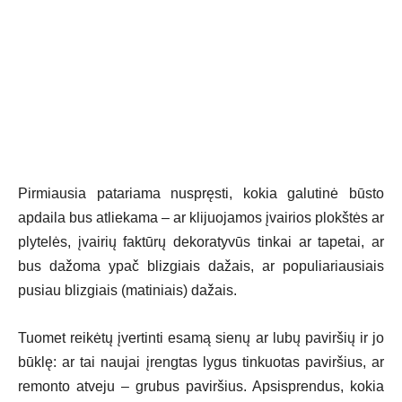
Pirmiausia patariama nuspręsti, kokia galutinė būsto
apdaila bus atliekama – ar klijuojamos įvairios plokštės ar
plytelės, įvairių faktūrų dekoratyvūs tinkai ar tapetai, ar
bus dažoma ypač blizgiais dažais, ar populiariausiais
pusiau blizgiais (matiniais) dažais.
Tuomet reikėtų įvertinti esamą sienų ar lubų paviršių ir jo
būklę: ar tai naujai įrengtas lygus tinkuotas paviršius, ar
remonto atveju – grubus paviršius. Apsisprendus, kokia