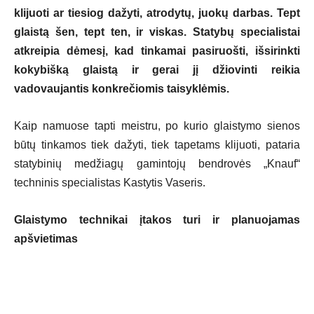
klijuoti ar tiesiog dažyti, atrodytų, juokų darbas. Tept
glaistą šen, tept ten, ir viskas. Statybų specialistai
atkreipia dėmesį, kad tinkamai pasiruošti, išsirinkti
kokybišką glaistą ir gerai jį džiovinti reikia
vadovaujantis konkrečiomis taisyklėmis.
Kaip namuose tapti meistru, po kurio glaistymo sienos
būtų tinkamos tiek dažyti, tiek tapetams klijuoti, pataria
statybinių medžiagų gamintojų bendrovės „Knauf“
techninis specialistas Kastytis Vaseris.
Glaistymo technikai įtakos turi ir planuojamas
apšvietimas