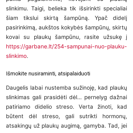
slinkimu. Taigi, belieka tik išsirinkti specialiai
šiam tikslui skirtą šampūną. Ypač didelį
pasirinkimą, aukštos kokybės šampūnų, skirtų
kovai su plaukų šampūnu, rasite užsukę į
https://garbane.lt/254-sampunai-nuo-plauku-
slinkimo
.
Išmokite nusiraminti, atsipalaiduoti
Daugelis labai nustemba sužinoję, kad plaukų
slinkimas gali prasidėti dėl… pernelyg dažnai
patiriamo didelio streso. Verta žinoti, kad
būtent dėl streso, gali sutrikti hormonų,
atsakingų už plaukų augimą, gamyba. Tad, jei