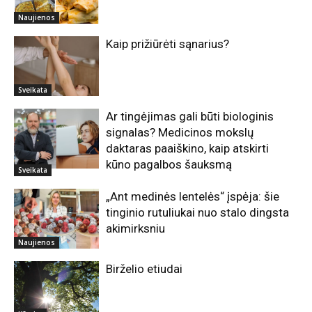
Naujienos
Kaip prižiūrėti sąnarius?
Sveikata
Ar tingėjimas gali būti biologinis
signalas? Medicinos mokslų
daktaras paaiškino, kaip atskirti
kūno pagalbos šauksmą
Sveikata
„Ant medinės lentelės“ įspėja: šie
tinginio rutuliukai nuo stalo dingsta
akimirksniu
Naujienos
Birželio etiudai