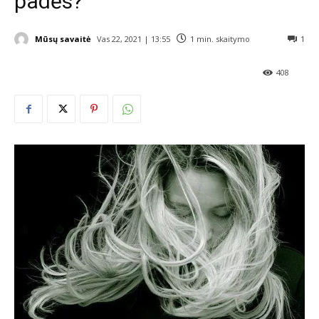
padės?
Mūsų savaitė
Vas 22, 2021 | 13:55
1
min. skaitymo
1
408