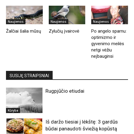
Naujienos
Naujienos
Naujienos
Žalčiai šalia mūsų
Zylučių įvairovė
Po angelo sparnu:
optimizmo ir
gyvenimo meilės
netgi vėžiu
neįbauginsi
SUSIJĘ STRAIPSNIAI
Rugpjūčio etiudai
Kūryba
Iš daržo tiesiai į lėkštę: 3 gardūs
būdai panaudoti šviežią kopūstą