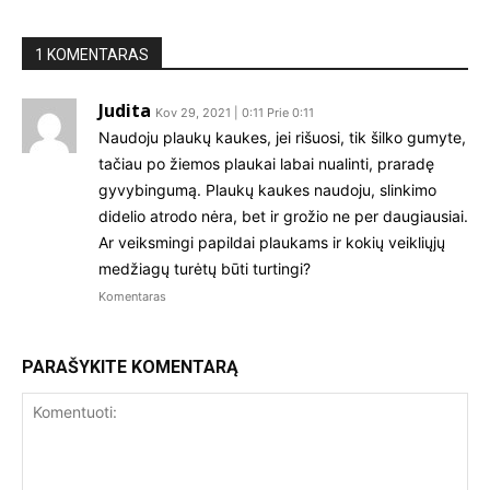
1 KOMENTARAS
Judita
Kov 29, 2021 | 0:11 Prie 0:11
Naudoju plaukų kaukes, jei rišuosi, tik šilko gumyte,
tačiau po žiemos plaukai labai nualinti, praradę
gyvybingumą. Plaukų kaukes naudoju, slinkimo
didelio atrodo nėra, bet ir grožio ne per daugiausiai.
Ar veiksmingi papildai plaukams ir kokių veikliųjų
medžiagų turėtų būti turtingi?
Komentaras
PARAŠYKITE KOMENTARĄ