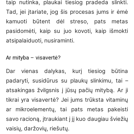
taip nutinka, plaukai tiesiog pradeda slinkti.
Tad, jei įtariate, jog šis procesas jums ir ėmė
kamuoti būtent dėl streso, pats metas
pasidomėti, kaip su juo kovoti, kaip išmokti
atsipalaiduoti, nusiraminti.
Ar mityba – visavertė?
Dar vienas dalykas, kurį tiesiog būtina
padaryti, susidūrus su plaukų slinkimu, tai –
atsakingas žvilgsnis į jūsų pačių mitybą. Ar ji
tikrai yra visavertė? Jei jums trūksta vitaminų
ar mikroelementų, tai pats metas pakeisti
savo racioną, įtraukiant į jį kuo daugiau šviežių
vaisių, daržovių, riešutų.