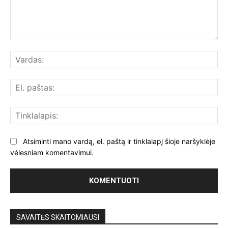
Komentuoti:
Var
El.
paš
Tin
Atsiminti mano vardą, el. paštą ir tinklalapį šioje naršyklėje
vėlesniam komentavimui.
SAVAITĖS SKAITOMIAUSI