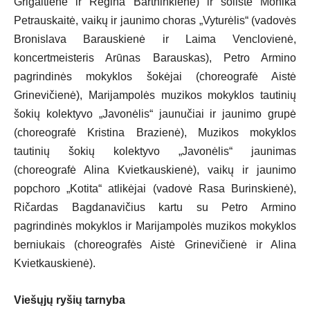
Grigaitienė ir Regina Bartninkienė) ir solistė Monika
Petrauskaitė, vaikų ir jaunimo choras „Vyturėlis“ (vadovės
Bronislava Barauskienė ir Laima Venclovienė,
koncertmeisteris Arūnas Barauskas), Petro Armino
pagrindinės mokyklos šokėjai (choreografė Aistė
Grinevičienė), Marijampolės muzikos mokyklos tautinių
šokių kolektyvo „Javonėlis“ jaunučiai ir jaunimo grupė
(choreografė Kristina Brazienė), Muzikos mokyklos
tautinių šokių kolektyvo „Javonėlis“ jaunimas
(choreografė Alina Kvietkauskienė), vaikų ir jaunimo
popchoro „Kotita“ atlikėjai (vadovė Rasa Burinskienė),
Ričardas Bagdanavičius kartu su Petro Armino
pagrindinės mokyklos ir Marijampolės muzikos mokyklos
berniukais (choreografės Aistė Grinevičienė ir Alina
Kvietkauskienė).
Viešųjų ryšių tarnyba