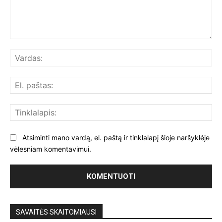
Komentuoti:
Var
El.
paš
Tin
Atsiminti mano vardą, el. paštą ir tinklalapį šioje naršyklėje
vėlesniam komentavimui.
SAVAITĖS SKAITOMIAUSI