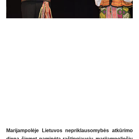
Marijampolėje Lietuvos nepriklausomybės atkūrimo
diena šiemet paminėta raštingiausių marijampoliečių