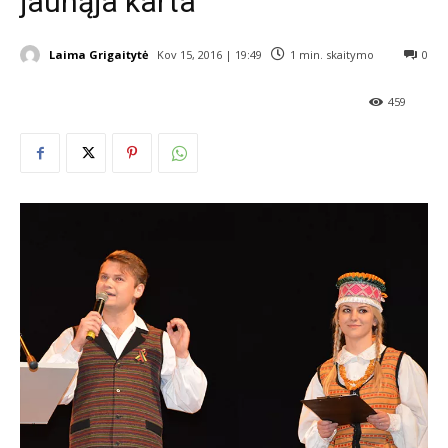
jaunąja karta
Laima Grigaitytė
Kov 15, 2016 | 19:49
1
min. skaitymo
0
459