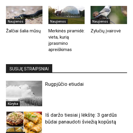
Naujienos
Naujienos
Naujienos
Žalčiai šalia mūsų
Merkinės piramidė:
Zylučių įvairovė
vieta, kurią
įprasmino
apreiškimas
SUSIJĘ STRAIPSNIAI
Rugpjūčio etiudai
Kūryba
Iš daržo tiesiai į lėkštę: 3 gardūs
būdai panaudoti šviežią kopūstą