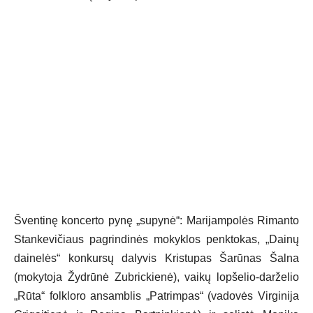
Šventinę koncerto pynę „supynė“: Marijampolės Rimanto
Stankevičiaus pagrindinės mokyklos penktokas, „Dainų
dainelės“ konkursų dalyvis Kristupas Šarūnas Šalna
(mokytoja Žydrūnė Zubrickienė), vaikų lopšelio-darželio
„Rūta“ folkloro ansamblis „Patrimpas“ (vadovės Virginija