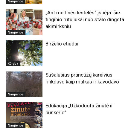
Naujienos
„Ant medinės lentelės“ įspėja: šie
tinginio rutuliukai nuo stalo dingsta
akimirksniu
Naujienos
Birželio etiudai
Kūryba
Sušalusius prancūzų kareivius
rinkdavo kaip malkas ir kavodavo
Naujienos
Edukacija „Užkoduota žinutė ir
bunkerio“
Naujienos