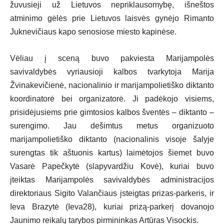
žuvusieji už Lietuvos nepriklausomybę, išneštos
atminimo gėlės prie Lietuvos laisvės gynėjo Rimanto
Juknevičiaus kapo senosiose miesto kapinėse.
Vėliau į sceną buvo pakviesta Marijampolės
savivaldybės vyriausioji kalbos tvarkytoja Marija
Žvinakevičienė, nacionalinio ir marijampolietiško diktanto
koordinatorė bei organizatorė. Ji padėkojo visiems,
prisidėjusiems prie gimtosios kalbos šventės – diktanto –
surengimo. Jau dešimtus metus organizuoto
marijampolietiško diktanto (nacionalinis visoje šalyje
surengtas tik aštuonis kartus) laimėtojos šiemet buvo
Vasarė Papečkytė (slapyvardžiu Kovė), kuriai buvo
įteiktas Marijampolės savivaldybės administracijos
direktoriaus Sigito Valančiaus įsteigtas prizas-parkeris, ir
Ieva Brazytė (Ieva28), kuriai prizą-parkerį dovanojo
Jaunimo reikalų tarybos pirmininkas Artūras Visockis.