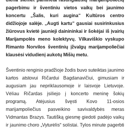
pagerbimu ir šventiniu vietos vaikų bei jaunimo
koncertu „Šalis, kuri augina“ Kultūros centro
didžiojoje salėje. „Augti kartu“ gausiai susirinkusius
žiūrovus kvietė jaunieji dainininkai ir šokėjai iš įvairių
Marijampolės meno kolektyvų. Vilkaviškio vyskupo
Rimanto Norvilos šventinių įžvalgų marijampoliečiai
klausėsi vidudienį aukotų Mišių metu.
Šventinio renginio pradžioje žodis buvo suteiktas jaunimo
kartos atstovui Ričardui Bagdanavičiui, gimusiam ir
augusiam jau nepriklausomoje ir laisvoje Lietuvoje.
Vėliau Ričardas įsiliejo į koncerto meninę šokių
programą. Atėjusius švęsti Kovo 11-osios
marijampoliečius pasveikino savivaldybės meras
Vidmantas Brazys. Tautišką giesmę giedoti padėjo vaikų
ir jaunimo choro „Vyturėlis“ solistai. Tylos minute pagerbti