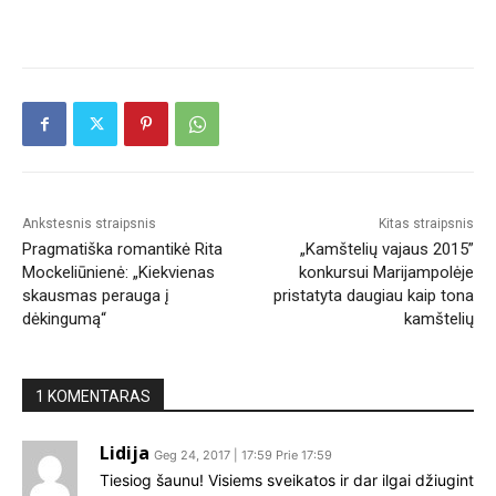
Ankstesnis straipsnis
Kitas straipsnis
Pragmatiška romantikė Rita
„Kamštelių vajaus 2015”
Mockeliūnienė: „Kiekvienas
konkursui Marijampolėje
skausmas perauga į
pristatyta daugiau kaip tona
dėkingumą“
kamštelių
1 KOMENTARAS
Lidija
Geg 24, 2017 | 17:59 Prie 17:59
Tiesiog šaunu! Visiems sveikatos ir dar ilgai džiugint