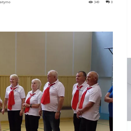
aitymo
349
0