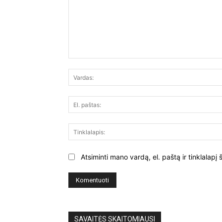
Komentuoti:
Atsiminti mano vardą, el. paštą ir tinklalap
SAVAITĖS SKAITOMIAUSI