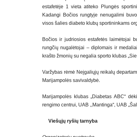
estafetėje 1 vieta atiteko Plungės sportin
Kadangi Bočios rungtyje nenugalimi buvo 
visos šalies diabeto klubų sportininkams org
Bočios ir judriosios estafetės laimėtojai 
rungčių nugalėtojai – diplomais ir medali
krašto žmonių su negalia sporto klubas „Siek
Varžybas rėmė Neįgaliųjų reikalų departame
Marijampolės savivaldybė.
Marijampolės klubas „Diabetas ABC“ dėki
rengimo centrui, UAB ,,Mantinga“, UAB „Šalu
Viešųjų ryšių tarnyba