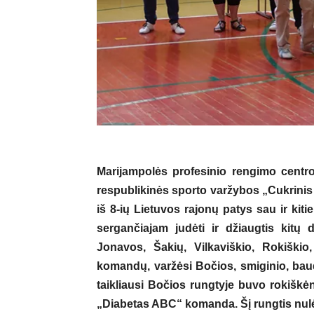
Marijampolės profesinio rengimo centro
respublikinės sporto varžybos „Cukrinis d
iš 8-ių Lietuvos rajonų patys sau ir kitie
sergančiajam judėti ir džiaugtis kitų 
Jonavos, Šakių, Vilkaviškio, Rokiškio
komandų, varžėsi Bočios, smiginio, baud
taikliausi Bočios rungtyje buvo rokiškėn
„Diabetas ABC“ komanda. Šį rungtis nulė