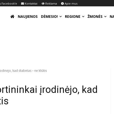
 Facebook’e
Kontaktai
Reklama
Apie mus
NAUJIENOS
DĖMESIO!
REGIONE
ŽMONĖS
N
odinėjo, kad diabetas – ne kliūtis
tininkai įrodinėjo, kad
tis