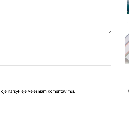
Vardas:
El.
paštas:
Tinklalapi
į šioje naršyklėje vėlesniam komentavimui.