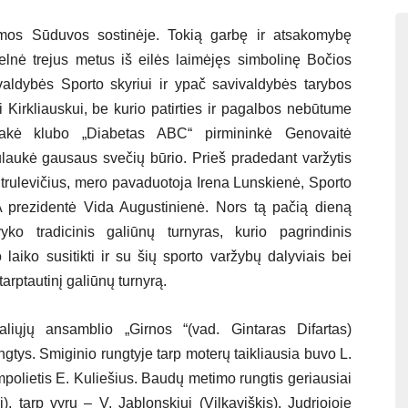
amos Sūduvos sostinėje. Tokią garbę ir atsakomybę
lnė trejus metus iš eilės laimėjęs simbolinę Bočios
valdybės Sporto skyriui ir ypač savivaldybės tarybos
ui Kirkliauskui, be kurio patirties ir pagalbos nebūtume
sakė klubo „Diabetas ABC“ pirmininkė Genovaitė
ulaukė gausaus svečių būrio. Prieš pradedant varžytis
trulevičius, mero pavaduotoja Irena Lunskienė, Sporto
 prezidentė Vida Augustinienė. Nors tą pačią dieną
ko tradicinis galiūnų turnyras, kurio pagrindinis
 laiko susitikti ir su šių sporto varžybų dalyviais bei
tarptautinį galiūnų turnyrą.
liųjų ansamblio „Girnos “(vad. Gintaras Difartas)
gtys. Smiginio rungtyje tarp moterų taikliausia buvo L.
polietis E. Kuliešius. Baudų metimo rungtis geriausiai
), tarp vyrų – V. Jablonskiui (Vilkaviškis). Judriojoje