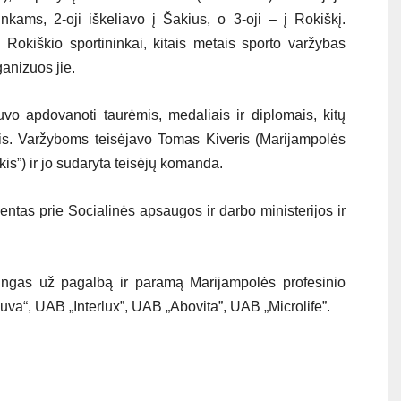
inkams, 2-oji iškeliavo į Šakius, o 3-oji – į Rokiškį.
Rokiškio sportininkai, kitais metais sporto varžybas
anizuos jie.
buvo apdovanoti taurėmis, medaliais ir diplomais, kitų
ais. Varžyboms teisėjavo Tomas Kiveris (Marijampolės
is”) ir jo sudaryta teisėjų komanda.
ntas prie Socialinės apsaugos ir darbo ministerijos ir
ngas už pagalbą ir paramą Marijampolės profesinio
va“, UAB „Interlux”, UAB „Abovita”, UAB „Microlife”.