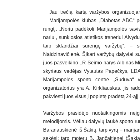
Jau trečią kartą varžybos organizuoj
Marijampolės klubas „Diabetas ABC“ pe
rungtį. „Noriu padėkoti Marijampolės savi
nariui, sunkiosios atletikos treneriui Alvyd
taip sklandžiai surengę varžybų“, – 
Naidzinavičienė. Šįkart varžybų dalyviai s
juos pasveikino LR Seimo narys Albinas Mi
skyriaus vedėjas Vytautas Papečkys, LDA
Marijampolės sporto centre „Sūduva“ vy
organizatorius yra A. Kirkliauskas, jis rado
pakviesti juos visus į popietę pradėtą 24-ąjį 
Varžybos prasidėjo nuotaikingomis neįga
melodijomis. Vėliau dalyvių laukė sporto run
Baranauskienė iš Šakių, tarp vyrų – marijam
sekėsi: tarp moterų B. Jančaitienei (Šakiai