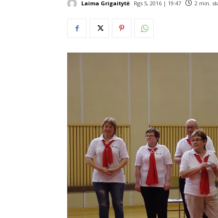
Laima Grigaitytė
Rgs 5, 2016 | 19:47
2
min. sk