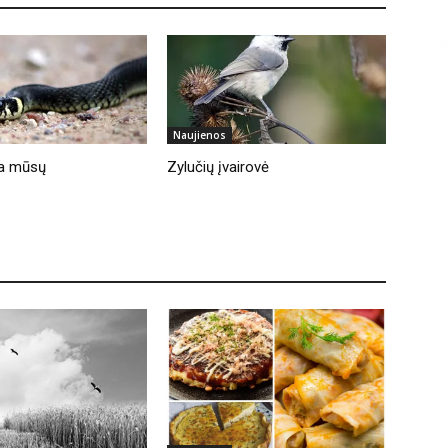
Naujienos
lia mūsų
Zylučių įvairovė