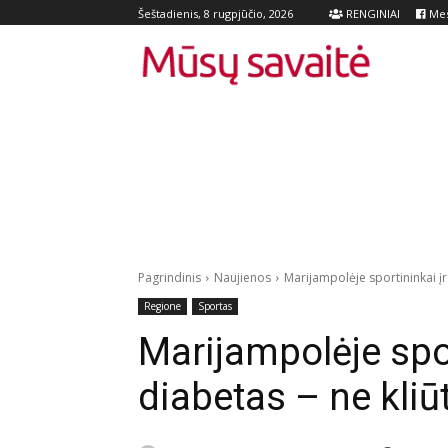
RENGINIAI
Mes
Šeštadienis, 8 rugpjūčio, 2026
Pagrindinis
Naujienos
Marijampolėje sportininkai įr
Regione
Sportas
Marijampolėje spor
diabetas – ne kliū