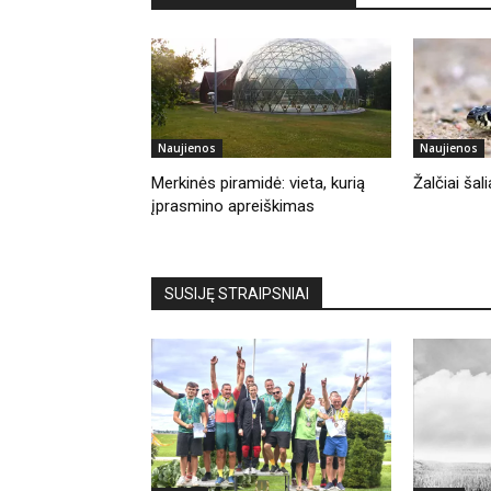
Naujienos
Naujienos
Merkinės piramidė: vieta, kurią
Žalčiai ša
įprasmino apreiškimas
SUSIJĘ STRAIPSNIAI