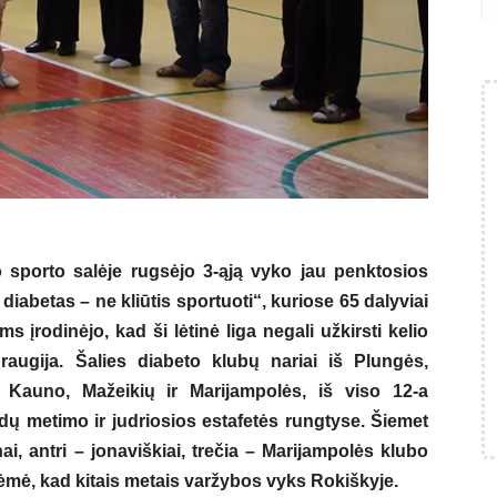
 sporto salėje rugsėjo 3-ąją vyko jau penktosios
iabetas – ne kliūtis sportuoti“, kuriose 65 dalyviai
ms įrodinėjo, kad ši lėtinė liga negali užkirsti kelio
draugija. Šalies diabeto klubų nariai iš Plungės,
, Kauno, Mažeikių ir Marijampolės, iš viso 12-a
ų metimo ir judriosios estafetės rungtyse. Šiemet
ai, antri – jonaviškiai, trečia – Marijampolės klubo
mė, kad kitais metais varžybos vyks Rokiškyje.