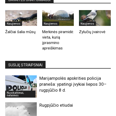
Naujienos
Naujienos
Naujienos
Žalčiai šalia mūsų
Merkinės piramidė:
Zylučių įvairovė
vieta, kurią
įprasmino
apreiškimas
SUSIJĘ STRAIPSNIAI
Marijampolės apskrities policija
praneša: ypatingi įvykiai liepos 30–
rugpjūčio 8 d.
Nusikaltimai,
nelaimės
Rugpjūčio etiudai