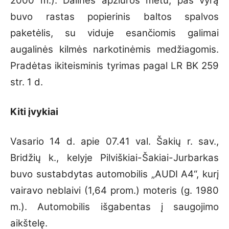
2000 m.). Dalinės apžiūros metu, pas vyrą
buvo rastas popierinis baltos spalvos
paketėlis, su viduje esančiomis galimai
augalinės kilmės narkotinėmis medžiagomis.
Pradėtas ikiteisminis tyrimas pagal LR BK 259
str. 1 d.
Kiti įvykiai
Vasario 14 d. apie 07.41 val. Šakių r. sav.,
Bridžių k., kelyje Pilviškiai-Šakiai-Jurbarkas
buvo sustabdytas automobilis „AUDI A4“, kurį
vairavo neblaivi (1,64 prom.) moteris (g. 1980
m.). Automobilis išgabentas į saugojimo
aikštelę.