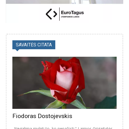
SAVAITĖS CITATA
Fiodoras Dostojevskis
„Negalima mylėti to, ko nepažįsti.“ Laimos Grigaitytės