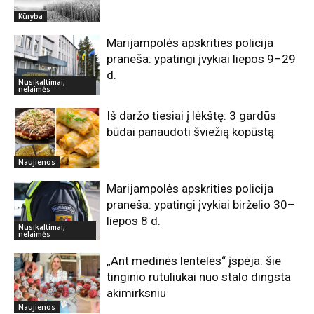
Kūryba
Marijampolės apskrities policija
praneša: ypatingi įvykiai liepos 9–29
d.
Nusikaltimai,
nelaimės
Iš daržo tiesiai į lėkštę: 3 gardūs
būdai panaudoti šviežią kopūstą
Naujienos
Marijampolės apskrities policija
praneša: ypatingi įvykiai birželio 30–
liepos 8 d.
Nusikaltimai,
nelaimės
„Ant medinės lentelės“ įspėja: šie
tinginio rutuliukai nuo stalo dingsta
akimirksniu
Naujienos