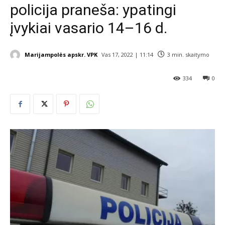
policija praneša: ypatingi
įvykiai vasario 14–16 d.
Marijampolės apskr. VPK
Vas 17, 2022 | 11:14
3
min. skaitymo
334
0