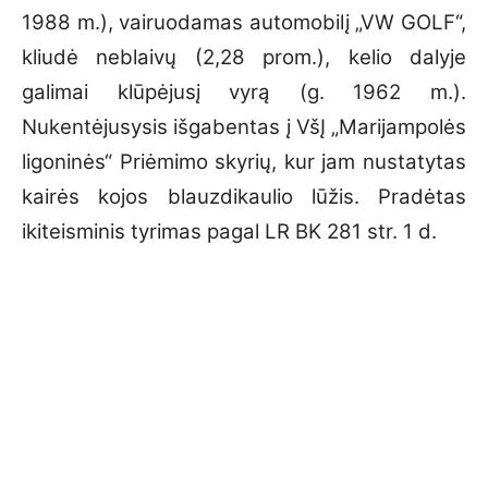
1988 m.), vairuodamas automobilį „VW GOLF“,
kliudė neblaivų (2,28 prom.), kelio dalyje
galimai klūpėjusį vyrą (g. 1962 m.).
Nukentėjusysis išgabentas į VšĮ „Marijampolės
ligoninės“ Priėmimo skyrių, kur jam nustatytas
kairės kojos blauzdikaulio lūžis. Pradėtas
ikiteisminis tyrimas pagal LR BK 281 str. 1 d.