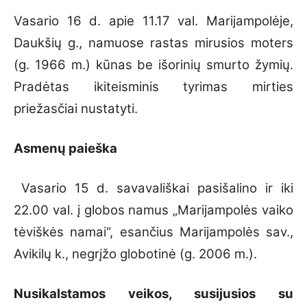
Vasario 16 d. apie 11.17 val. Marijampolėje,
Daukšių g., namuose rastas mirusios moters
(g. 1966 m.) kūnas be išorinių smurto žymių.
Pradėtas ikiteisminis tyrimas mirties
priežasčiai nustatyti.
Asmenų paieška
Vasario 15 d. savavališkai pasišalino ir iki
22.00 val. į globos namus „Marijampolės vaiko
tėviškės namai“, esančius Marijampolės sav.,
Avikilų k., negrįžo globotinė (g. 2006 m.).
Nusikalstamos veikos, susijusios su