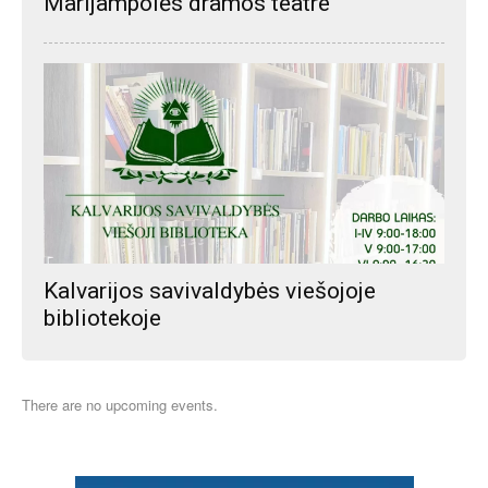
Marijampolės dramos teatre
Kalvarijos savivaldybės viešojoje
bibliotekoje
There are no upcoming events.