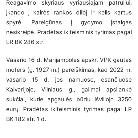
Reagavimo skyriaus vyriausiajam patruliui,
įkando į kairės rankos dilbį ir kelis kartus
spyrė. Pareigūnas į gydymo įstaigas
nesikreipė. Pradėtas ikiteisminis tyrimas pagal
LR BK 286 str.
Vasario 16 d. Marijampolės apskr. VPK gautas
moters (g. 1927 m.) pareiškimas, kad 2022 m.
vasario 15 d. jos namuose, esančiuose
Kalvarijoje, Vilniaus g., galimai apsilankė
sukčiai, kurie apgaulės būdu išviliojo 3250
eurų. Pradėtas ikiteisminis tyrimas pagal LR
BK 182 str. 1 d.