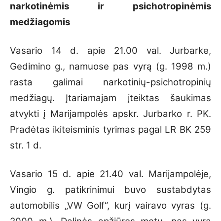
narkotinėmis ir psichotropinėmis
medžiagomis
Vasario 14 d. apie 21.00 val. Jurbarke,
Gedimino g., namuose pas vyrą (g. 1998 m.)
rasta galimai narkotinių-psichotropinių
medžiagų. Įtariamajam įteiktas šaukimas
atvykti į Marijampolės apskr. Jurbarko r. PK.
Pradėtas ikiteisminis tyrimas pagal LR BK 259
str. 1 d.
Vasario 15 d. apie 21.40 val. Marijampolėje,
Vingio g. patikrinimui buvo sustabdytas
automobilis „VW Golf“, kurį vairavo vyras (g.