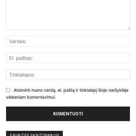
Komentuoti:
Var
El.
paš
Tin
Atsiminti mano vardą, el. paštą ir tinklalapį šioje naršyklėje
vėlesniam komentavimui.
SAVAITĖS SKAITOMIAUSI