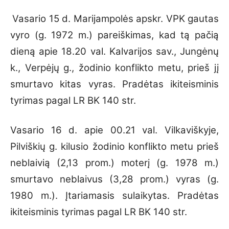
Vasario 15 d. Marijampolės apskr. VPK gautas
vyro (g. 1972 m.) pareiškimas, kad tą pačią
dieną apie 18.20 val. Kalvarijos sav., Jungėnų
k., Verpėjų g., žodinio konflikto metu, prieš jį
smurtavo kitas vyras. Pradėtas ikiteisminis
tyrimas pagal LR BK 140 str.
Vasario 16 d. apie 00.21 val. Vilkaviškyje,
Pilviškių g. kilusio žodinio konflikto metu prieš
neblaivią (2,13 prom.) moterį (g. 1978 m.)
smurtavo neblaivus (3,28 prom.) vyras (g.
1980 m.). Įtariamasis sulaikytas. Pradėtas
ikiteisminis tyrimas pagal LR BK 140 str.