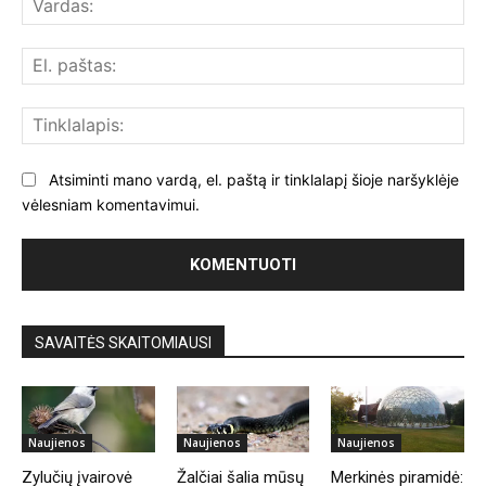
El.
paš
Tin
Atsiminti mano vardą, el. paštą ir tinklalapį šioje naršyklėje
vėlesniam komentavimui.
SAVAITĖS SKAITOMIAUSI
Naujienos
Naujienos
Naujienos
Zylučių įvairovė
Žalčiai šalia mūsų
Merkinės piramidė: