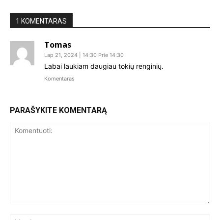
1 KOMENTARAS
Tomas
Lap 21, 2024 | 14:30 Prie 14:30
Labai laukiam daugiau tokių renginių.
Komentaras
PARAŠYKITE KOMENTARĄ
Komentuoti:
Var