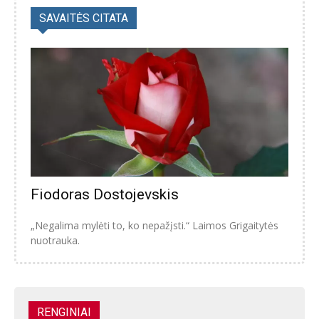
SAVAITĖS CITATA
Fiodoras Dostojevskis
„Negalima mylėti to, ko nepažįsti.“ Laimos Grigaitytės
nuotrauka.
RENGINIAI