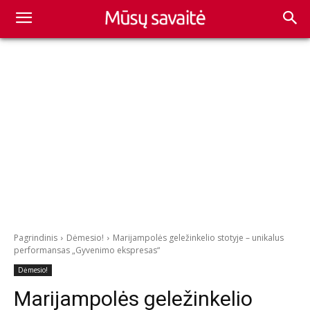
Pagrindinis
Dėmesio!
Marijampolės geležinkelio stotyje – unikalus
performansas „Gyvenimo ekspresas“
Dėmesio!
Marijampolės geležinkelio