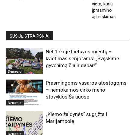
vieta, kurią
įprasmino
apreiškimas
SUSIJĘ STRAIPSNIAI
Net 17-oje Lietuvos miestų –
kvietimas senjorams: „Švęskime
gyvenimą čia ir dabar!“
Dėmesio!
Prasmingoms vasaros atostogoms
– nemokamos cirko meno
stovyklos Šakiuose
Dėmesio!
„Kiemo žaidynės“ sugrįžta į
Marijampolę
Dėmesio!