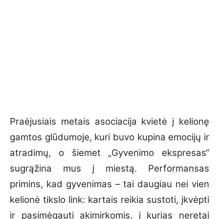
Praėjusiais metais asociacija kvietė į kelionę
gamtos glūdumoje, kuri buvo kupina emocijų ir
atradimų, o šiemet „Gyvenimo ekspresas“
sugrąžina mus į miestą. Performansas
primins, kad gyvenimas – tai daugiau nei vien
kelionė tikslo link: kartais reikia sustoti, įkvėpti
ir pasimėgauti akimirkomis, į kurias neretai