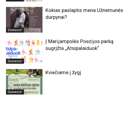
Kokias paslaptis mena Užnemunės
durpynai?
Dėmesio!
Į Marijampolės Poezijos parką
sugrįžta „Atsipalaiduok“
Dėmesio!
Kviečiame į žygį
Dėmesio!