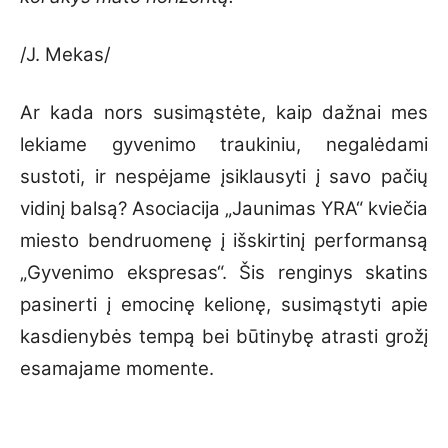
/J. Mekas/
Ar kada nors susimąstėte, kaip dažnai mes
lekiame gyvenimo traukiniu, negalėdami
sustoti, ir nespėjame įsiklausyti į savo pačių
vidinį balsą? Asociacija „Jaunimas YRA“ kviečia
miesto bendruomenę į išskirtinį performansą
„Gyvenimo ekspresas“. Šis renginys skatins
pasinerti į emocinę kelionę, susimąstyti apie
kasdienybės tempą bei būtinybę atrasti grožį
esamajame momente.