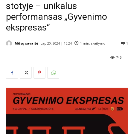
stotyje – unikalus
performansas „Gyvenimo
ekspresas“
Mūsų savaitė
Lap 20, 2024 | 15:24
1
min. skaitymo
1
745