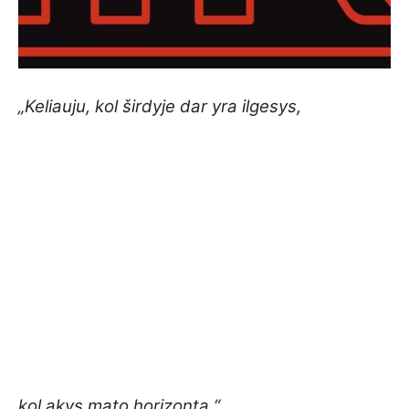
„Keliauju, kol širdyje dar yra ilgesys,
kol akys mato horizontą.“