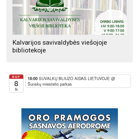
Kalvarijos savivaldybės viešojoje
bibliotekoje
RGP
18:00
SUVALKŲ BLIUZO AIDAS LIETUVOJE
@
8
Šunskų miestelio parkas
Št