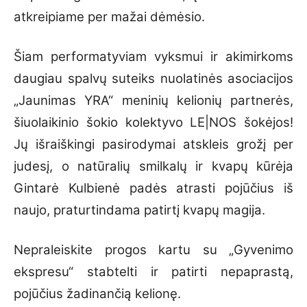
atkreipiame per mažai dėmėsio.
Šiam performatyviam vyksmui ir akimirkoms
daugiau spalvų suteiks nuolatinės asociacijos
„Jaunimas YRA“ meninių kelionių partnerės,
šiuolaikinio šokio kolektyvo LE|NOS šokėjos!
Jų išraiškingi pasirodymai atskleis grožį per
judesį, o natūralių smilkalų ir kvapų kūrėja
Gintarė Kulbienė padės atrasti pojūčius iš
naujo, praturtindama patirtį kvapų magija.
Nepraleiskite progos kartu su „Gyvenimo
ekspresu“ stabtelti ir patirti nepaprastą,
pojūčius žadinančią kelionę.