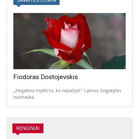
SAVAITĖS CITATA
Fiodoras Dostojevskis
„Negalima mylėti to, ko nepažįsti.“ Laimos Grigaitytės
nuotrauka.
RENGINIAI