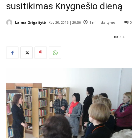
susitikimas Knygnešio dieną
Laima Grigaitytė
Kov 20, 2016 | 20:56
1
min. skaitymo
0
356