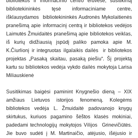
bibliotekos ir informacinio centro erdvėse, susitikimą
bibliotekininkės tęsė informaciniame centre,
išklausydamos bibliotekininkės Audronės Mykolaitienės
pranešimą apie informacinį centrą ir bibliotekos vedėjos
Laimutės Žmuidaitės pranešimą apie bibliotekos veiklas,
iš kurių didžiausią įspūdį paliko pamoka apie M.
K.Čiurlionį ir integruotas ilgalaikis dailės ir bibliotekos
projektas „Pasaką skaitau, pasaką piešiu“. Šį projektą
kartu su bibliotekos vedėja vykdo dailės mokytoja Larisa
Miliauskienė
Susitikimas baigėsi paminint Knygnešio dieną – XIX
amžiaus Lietuvos istorijos fenomeną. Kolegėms
bibliotekos vedėja L. Žmuidaitė padovanojo knygų
skirtukus, kuriuos pagamino šėštos klasės mokiniai,
padedami technologijų mokytojos Vilijos Grinevičiūtės.
Jie buvo sudėti į M. Martinaičio, atėjusio, išėjusio ir