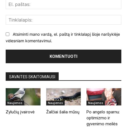
El.
paš
Tin
Atsiminti mano vardą, el. paštą ir tinklalapį šioje naršyklėje
vėlesniam komentavimui.
SAVAITĖS SKAITOMIAUSI
Naujienos
Naujienos
Naujienos
Zylučių įvairovė
Žalčiai šalia mūsų
Po angelo sparnu:
optimizmo ir
gyvenimo meilės