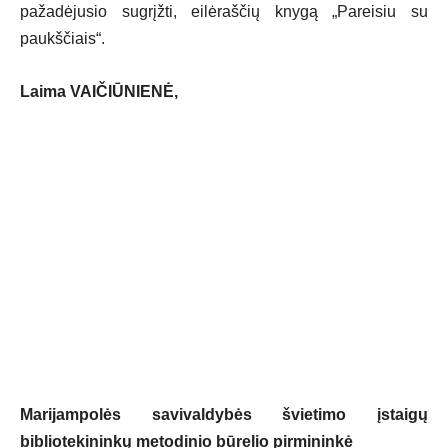
pažadėjusio sugrįžti, eilėraščių knygą „Pareisiu su
paukščiais“.
Laima VAIČIŪNIENĖ,
Marijampolės savivaldybės švietimo įstaigų
bibliotekininkų metodinio būrelio pirmininkė