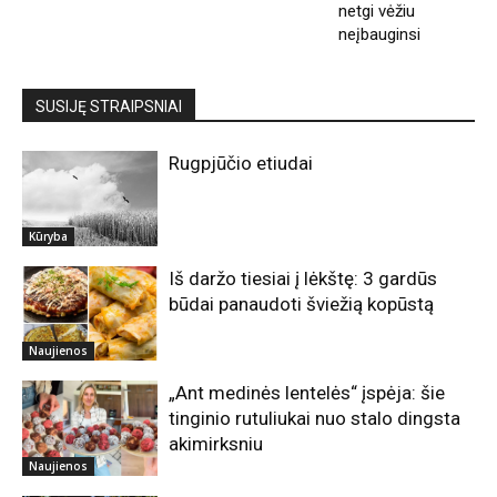
netgi vėžiu
neįbauginsi
SUSIJĘ STRAIPSNIAI
Rugpjūčio etiudai
Kūryba
Iš daržo tiesiai į lėkštę: 3 gardūs
būdai panaudoti šviežią kopūstą
Naujienos
„Ant medinės lentelės“ įspėja: šie
tinginio rutuliukai nuo stalo dingsta
akimirksniu
Naujienos