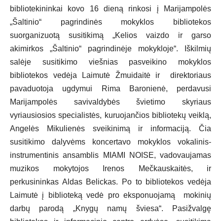
bibliotekininkai kovo 16 dieną rinkosi į Marijampolės
„Šaltinio“ pagrindinės mokyklos bibliotekos
suorganizuotą susitikimą „Kelios vaizdo ir garso
akimirkos „Šaltinio“ pagrindinėje mokykloje“. Iškilmių
salėje susitikimo viešnias pasveikino mokyklos
bibliotekos vedėja Laimutė Žmuidaitė ir direktoriaus
pavaduotoja ugdymui Rima Baronienė, perdavusi
Marijampolės savivaldybės švietimo skyriaus
vyriausiosios specialistės, kuruojančios bibliotekų veiklą,
Angelės Mikulienės sveikinimą ir informaciją. Čia
susitikimo dalyvėms koncertavo mokyklos vokalinis-
instrumentinis ansamblis MIAMI NOISE, vadovaujamas
muzikos mokytojos Irenos Mečkauskaitės, ir
perkusininkas Aldas Belickas. Po to bibliotekos vedėja
Laimutė į biblioteką vedė pro eksponuojamą mokinių
darbų parodą „Knygų namų šviesa“. Pasižvalgę