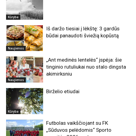
Kūryba
Iš daržo tiesiai į lėkštę: 3 gardūs
būdai panaudoti šviežią kopūstą
Naujienos
„Ant medinės lentelės“ įspėja: šie
tinginio rutuliukai nuo stalo dingsta
akimirksniu
Naujienos
Birželio etiudai
Kūryba
Futbolas vaikščiojant su FK
„Sūduvos pelėdomis“ Sporto