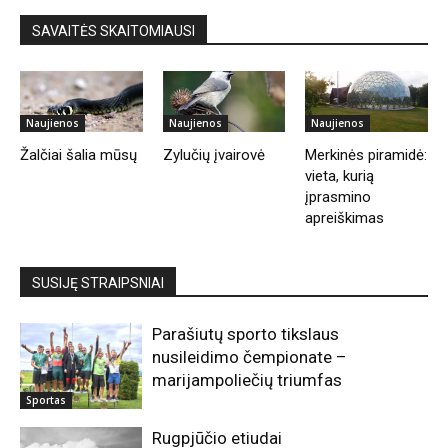
SAVAITĖS SKAITOMIAUSI
Naujienos
Naujienos
Naujienos
Žalčiai šalia mūsų
Zylučių įvairovė
Merkinės piramidė:
vieta, kurią
įprasmino
apreiškimas
SUSIJĘ STRAIPSNIAI
Parašiutų sporto tikslaus
nusileidimo čempionate –
marijampoliečių triumfas
Sportas
Rugpjūčio etiudai