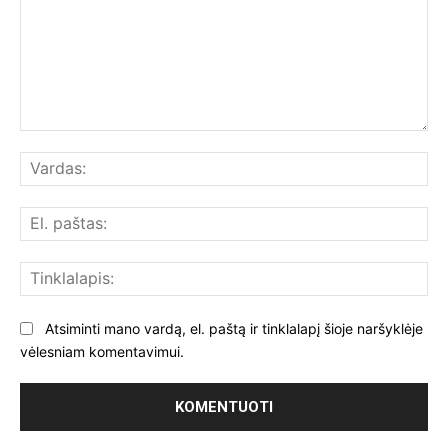
Komentuoti:
Var
El.
paš
Tin
Atsiminti mano vardą, el. paštą ir tinklalapį šioje naršyklėje
vėlesniam komentavimui.