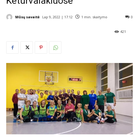
Keturvalakiuose
Mūsų savaitė
Lap 9, 2022 | 17:12
1
min. skaitymo
0
421