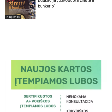
Edukacija „Užkoduota žinutė ir
bunkerio“
Naujienos