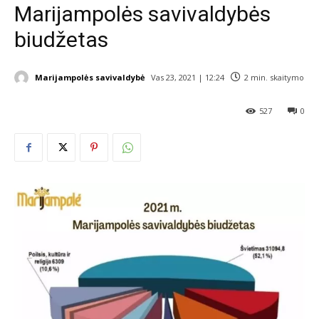
Marijampolės savivaldybės
biudžetas
Marijampolės savivaldybė
Vas 23, 2021 | 12:24
2
min. skaitymo
527
0