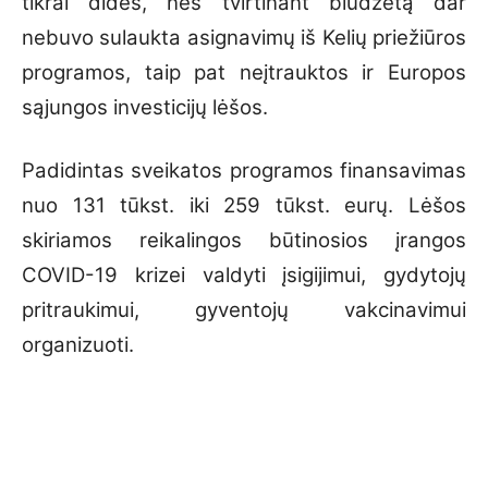
tikrai didės, nes tvirtinant biudžetą dar
nebuvo sulaukta asignavimų iš Kelių priežiūros
programos, taip pat neįtrauktos ir Europos
sąjungos investicijų lėšos.
Padidintas sveikatos programos finansavimas
nuo 131 tūkst. iki 259 tūkst. eurų. Lėšos
skiriamos reikalingos būtinosios įrangos
COVID-19 krizei valdyti įsigijimui, gydytojų
pritraukimui, gyventojų vakcinavimui
organizuoti.