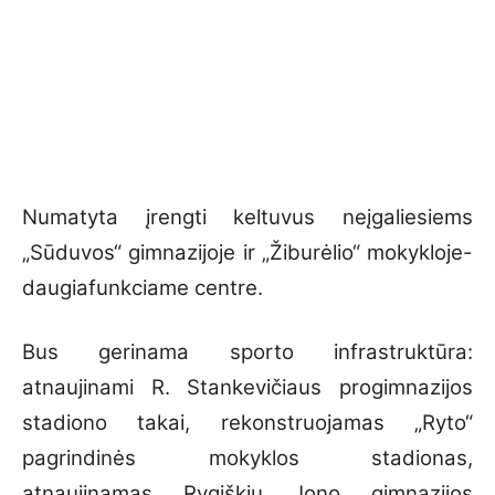
Numatyta įrengti keltuvus neįgaliesiems
„Sūduvos“ gimnazijoje ir „Žiburėlio“ mokykloje-
daugiafunkciame centre.
Bus gerinama sporto infrastruktūra:
atnaujinami R. Stankevičiaus progimnazijos
stadiono takai, rekonstruojamas „Ryto“
pagrindinės mokyklos stadionas,
atnaujinamas Rygiškių Jono gimnazijos