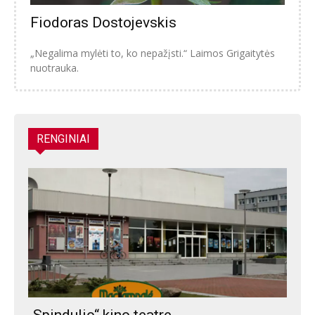
Fiodoras Dostojevskis
„Negalima mylėti to, ko nepažįsti.“ Laimos Grigaitytės
nuotrauka.
RENGINIAI
„Spindulio“ kino teatre