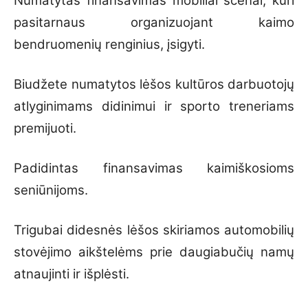
Numatytas finansavimas mobiliai scenai, kuri
pasitarnaus organizuojant kaimo
bendruomenių renginius, įsigyti.
Biudžete numatytos lėšos kultūros darbuotojų
atlyginimams didinimui ir sporto treneriams
premijuoti.
Padidintas finansavimas kaimiškosioms
seniūnijoms.
Trigubai didesnės lėšos skiriamos automobilių
stovėjimo aikštelėms prie daugiabučių namų
atnaujinti ir išplėsti.