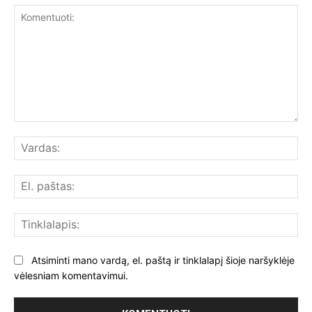
Komentuoti:
Var
El.
paš
Tin
Atsiminti mano vardą, el. paštą ir tinklalapį šioje naršyklėje
vėlesniam komentavimui.