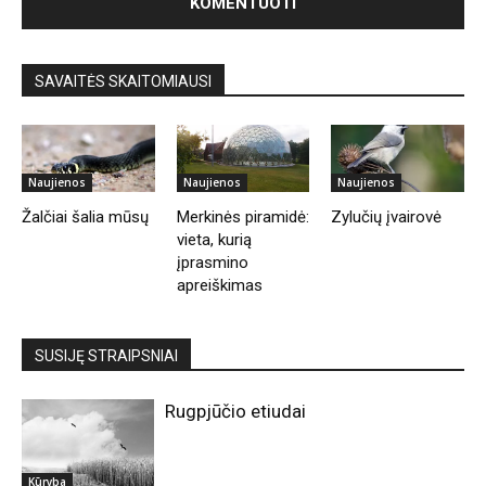
SAVAITĖS SKAITOMIAUSI
Naujienos
Naujienos
Naujienos
Žalčiai šalia mūsų
Merkinės piramidė:
Zylučių įvairovė
vieta, kurią
įprasmino
apreiškimas
SUSIJĘ STRAIPSNIAI
Rugpjūčio etiudai
Kūryba