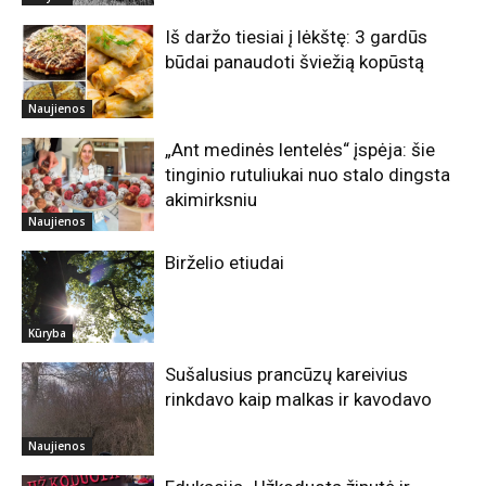
Iš daržo tiesiai į lėkštę: 3 gardūs
būdai panaudoti šviežią kopūstą
Naujienos
„Ant medinės lentelės“ įspėja: šie
tinginio rutuliukai nuo stalo dingsta
akimirksniu
Naujienos
Birželio etiudai
Kūryba
Sušalusius prancūzų kareivius
rinkdavo kaip malkas ir kavodavo
Naujienos