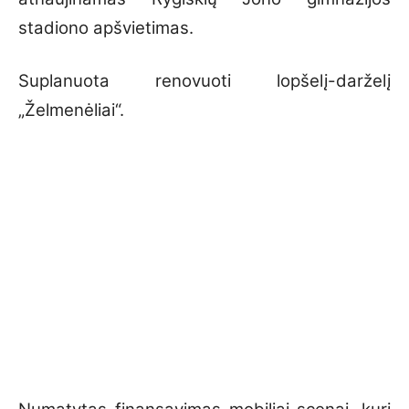
stadiono apšvietimas.
Suplanuota renovuoti lopšelį-darželį
„Želmenėliai“.