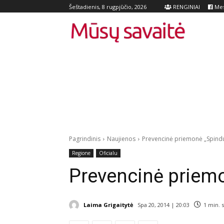
RENGINIAI
Mes
Šeštadienis, 8 rugpjūčio, 2026
Pagrindinis
Naujienos
Prevencinė priemonė „Spindu
Regione
Oficialu
Prevencinė priemo
Laima Grigaitytė
Spa 20, 2014 | 20:03
1
min. 