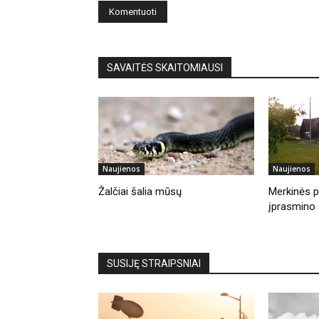
SAVAITĖS SKAITOMIAUSI
Naujienos
Naujienos
Žalčiai šalia mūsų
Merkinės pi
įprasmino 
SUSIJĘ STRAIPSNIAI