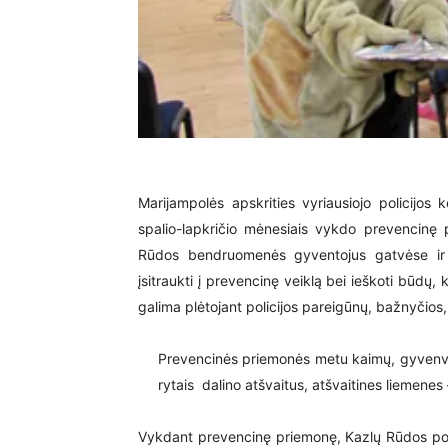
Marijampolės apskrities vyriausiojo policijos
spalio-lapkričio mėnesiais vykdo prevencinę 
Rūdos bendruomenės gyventojus gatvėse ir k
įsitraukti į prevencinę veiklą bei ieškoti būdų, 
galima plėtojant policijos pareigūnų, bažnyčios
Prevencinės priemonės metu kaimų, gyvenvi
rytais dalino atšvaitus, atšvaitines liemenes 
Vykdant prevencinę priemonę, Kazlų Rūdos polic