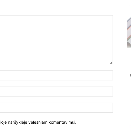
Vardas:
El.
paštas:
Tinklalapi
į šioje naršyklėje vėlesniam komentavimui.