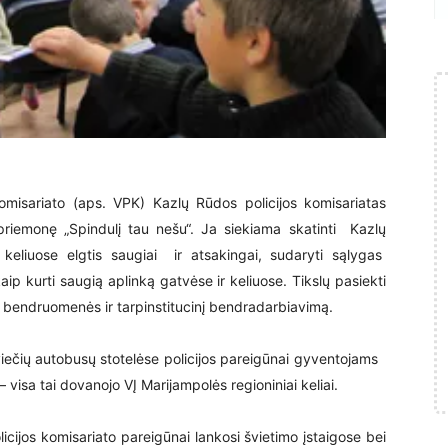
 komisariato (aps. VPK) Kazlų Rūdos policijos komisariatas
priemonę „Spindulį tau nešu“. Ja siekiama skatinti Kazlų
eliuose elgtis saugiai ir atsakingai, sudaryti sąlygas
kaip kurti saugią aplinką gatvėse ir keliuose. Tikslų pasiekti
, bendruomenės ir tarpinstitucinį bendradarbiavimą.
ečių autobusų stotelėse policijos pareigūnai gyventojams
– visa tai dovanojo VĮ Marijampolės regioniniai keliai.
ijos komisariato pareigūnai lankosi švietimo įstaigose bei