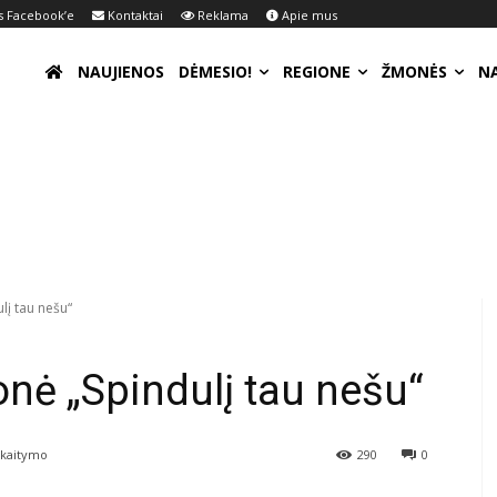
 Facebook’e
Kontaktai
Reklama
Apie mus
NAUJIENOS
DĖMESIO!
REGIONE
ŽMONĖS
N
lį tau nešu“
nė „Spindulį tau nešu“
skaitymo
290
0