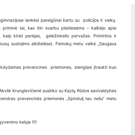
gimnazijose lankėsi pareigūnai kartu su policijos ir vaikų
 priminė tai, kas itin svarbu pėstiesiems – kalbėjo apie
i, kaip kirsti perėjas, geležinkelio pervažas. Primintos ir
tobusų sustojimo aikštelėse). Pamokų metu veikė „Saugaus
ykdydamas prevencines priemones, stengiasi įtraukti kuo
kvilė Krunglevičienė susitiko su Kazlų Rūdos savivaldybės
bendras prevencinės priemonės „Spindulį tau nešu“ metu
yvenimo kelyje !!!!