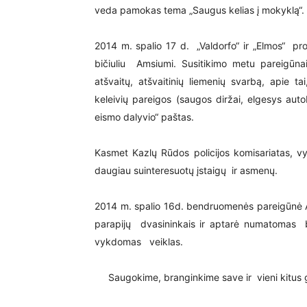
veda pamokas tema „Saugus kelias į mokyklą“.
2014 m. spalio 17 d. „Valdorfo“ ir „Elmos“ pro
bičiuliu Amsiumi. Susitikimo metu pareigūnai
atšvaitų, atšvaitinių liemenių svarbą, apie ta
keleivių pareigos (saugos diržai, elgesys au
eismo dalyvio“ paštas.
Kasmet Kazlų Rūdos policijos komisariatas, v
daugiau suinteresuotų įstaigų ir asmenų.
2014 m. spalio 16d. bendruomenės pareigūnė A
parapijų dvasininkais ir aptarė numatomas 
vykdomas veiklas.
Saugokime, branginkime save ir vieni kitus g