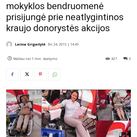
mokyklos bendruomenė
prisijungė prie neatlygintinos
kraujo donorystės akcijos
Laima Grigaitytė
Bir 24, 2015 | 14:45
Mažiau nei 1
min. skaitymo
427
0