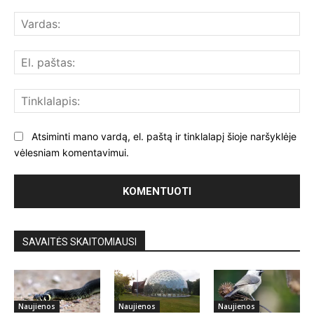
Komentuoti:
Var
El.
paš
Tin
Atsiminti mano vardą, el. paštą ir tinklalapį šioje naršyklėje
vėlesniam komentavimui.
SAVAITĖS SKAITOMIAUSI
Naujienos
Naujienos
Naujienos