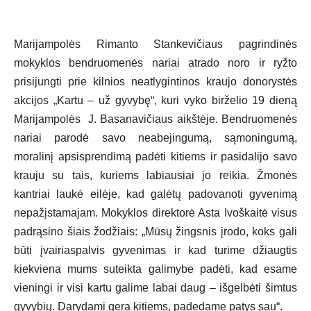
Marijampolės Rimanto Stankevičiaus pagrindinės
mokyklos bendruomenės nariai atrado noro ir ryžto
prisijungti prie kilnios neatlygintinos kraujo donorystės
akcijos „Kartu – už gyvybę“, kuri vyko birželio 19 dieną
Marijampolės J. Basanavičiaus aikštėje. Bendruomenės
nariai parodė savo neabejingumą, sąmoningumą,
moralinį apsisprendimą padėti kitiems ir pasidalijo savo
krauju su tais, kuriems labiausiai jo reikia. Žmonės
kantriai laukė eilėje, kad galėtų padovanoti gyvenimą
nepažįstamajam. Mokyklos direktorė Asta Ivoškaitė visus
padrąsino šiais žodžiais: „Mūsų žingsnis įrodo, koks gali
būti įvairiaspalvis gyvenimas ir kad turime džiaugtis
kiekviena mums suteikta galimybe padėti, kad esame
vieningi ir visi kartu galime labai daug – išgelbėti šimtus
gyvybių. Darydami gera kitiems, padedame patys sau“.