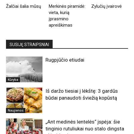
Žalčiai šalia mūsų
Merkinės piramidė:
Zylučių įvairovė
vieta, kurią
įprasmino
apreiškimas
SUSIJĘ STRAIPSNIAI
Rugpjūčio etiudai
Kūryba
Iš daržo tiesiai į lėkštę: 3 gardūs
būdai panaudoti šviežią kopūstą
Naujienos
„Ant medinės lentelės“ įspėja: šie
tinginio rutuliukai nuo stalo dingsta