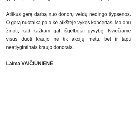
Atlikus gerą darbą nuo donorų veidų nedingo šypsenos.
O gerą nuotaiką palaikė aikštėje vykęs koncertas. Malonu
žinoti, kad kažkam gal išgelbėjai gyvybę. Kviečiame
visus duoti kraujo ne tik akcijų metu, bet ir tapti
neatlygintinais kraujo donorais.
Laima VAIČIŪNIENĖ