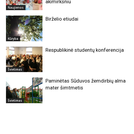
akimirksniu
Naujienos
Birželio etiudai
Kūryba
Respublikinė studentų konferencija
Švietimas
Paminėtas Sūduvos žemdirbių alma
mater šimtmetis
Švietimas