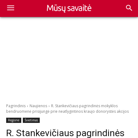
Pagrindinis
Naujienos
R. Stankevičiaus pagrindinės mokyklos
bendruomenė prisijungė prie neatlygintinos kraujo donorystės akcijos
Regione
Švietimas
R. Stankevičiaus pagrindinės