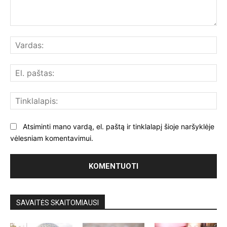
Komentuoti:
Var
El.
paš
Tin
Atsiminti mano vardą, el. paštą ir tinklalapį šioje naršyklėje
vėlesniam komentavimui.
SAVAITĖS SKAITOMIAUSI