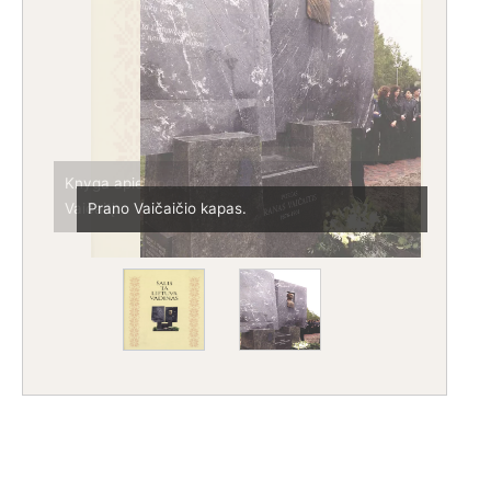
Knyga apie poetą P.
Vaičaitį.