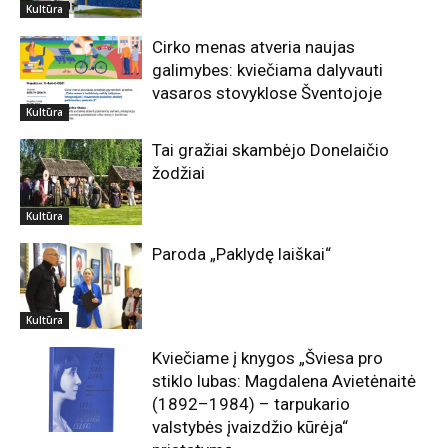
Kultūra
Cirko menas atveria naujas
galimybes: kviečiama dalyvauti
vasaros stovyklose Šventojoje
Kultūra
Tai gražiai skambėjo Donelaičio
žodžiai
Kultūra
Paroda „Paklydę laiškai“
Kultūra
Kviečiame į knygos „Šviesa pro
stiklo lubas: Magdalena Avietėnaitė
(1892–1984) – tarpukario
valstybės įvaizdžio kūrėja“