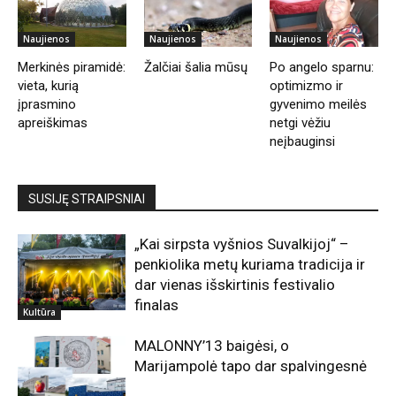
Naujienos
Naujienos
Naujienos
Merkinės piramidė:
Žalčiai šalia mūsų
Po angelo sparnu:
vieta, kurią
optimizmo ir
įprasmino
gyvenimo meilės
apreiškimas
netgi vėžiu
neįbauginsi
SUSIJĘ STRAIPSNIAI
„Kai sirpsta vyšnios Suvalkijoj“ –
penkiolika metų kuriama tradicija ir
dar vienas išskirtinis festivalio
finalas
Kultūra
MALONNY’13 baigėsi, o
Marijampolė tapo dar spalvingesnė