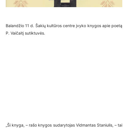
Balandžio 11 d. Šakių kultūros centre įvyko knygos apie poetą
P. Vaičaitį sutiktuvės.
„Ši knyga, – rašo knygos sudarytojas Vidmantas Staniulis, – tai