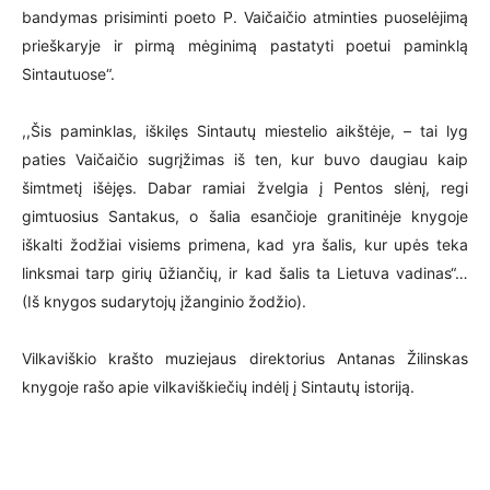
bandymas prisiminti poeto P. Vaičaičio atminties puoselėjimą
prieškaryje ir pirmą mėginimą pastatyti poetui paminklą
Sintautuose“.
,,Šis paminklas, iškilęs Sintautų miestelio aikštėje, – tai lyg
paties Vaičaičio sugrįžimas iš ten, kur buvo daugiau kaip
šimtmetį išėjęs. Dabar ramiai žvelgia į Pentos slėnį, regi
gimtuosius Santakus, o šalia esančioje granitinėje knygoje
iškalti žodžiai visiems primena, kad yra šalis, kur upės teka
linksmai tarp girių ūžiančių, ir kad šalis ta Lietuva vadinas“…
(Iš knygos sudarytojų įžanginio žodžio).
Vilkaviškio krašto muziejaus direktorius Antanas Žilinskas
knygoje rašo apie vilkaviškiečių indėlį į Sintautų istoriją.