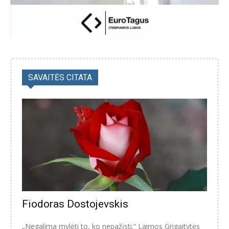
SAVAITĖS CITATA
Fiodoras Dostojevskis
„Negalima mylėti to, ko nepažįsti.“ Laimos Grigaitytės