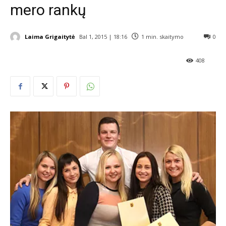
mero rankų
Laima Grigaitytė
Bal 1, 2015 | 18:16
1
min. skaitymo
0
408