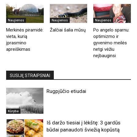
Naujienos
Naujienos
Naujienos
Merkinės piramidė:
Žalčiai šalia mūsų
Po angelo sparnu:
vieta, kurią
optimizmo ir
įprasmino
gyvenimo meilės
apreiškimas
netgi vėžiu
neįbauginsi
SUSIJĘ STRAIPSNIAI
Rugpjūčio etiudai
Kūryba
Iš daržo tiesiai į lėkštę: 3 gardūs
būdai panaudoti šviežią kopūstą