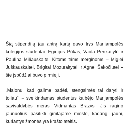
Šią stipendiją jau antrą kartą gavo trys Marijampolės
kolegijos studentai: Egidijus Pūkas, Vaida Penkaitytė ir
Paulina Miliauskaitė. Kitoms trims merginoms – Miglei
Juškauskaitei, Brigitai Mozūraitytei ir Agnei Šakočiūtei –
šie įspūdžiai buvo pirmieji.
„Malonu, kad galime padėti, stengsimės tai daryti ir
toliau“, – sveikindamas studentus kalbėjo Marijampolės
savivaldybės meras Vidmantas Brazys. Jis ragino
jaunuolius pasilikti gimtajame mieste, kadangi jauni,
kuriantys žmonės yra krašto ateitis.