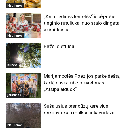
Naujienos
„Ant medinės lentelės“ įspėja: šie
tinginio rutuliukai nuo stalo dingsta
akimirksniu
Naujienos
Birželio etiudai
Kūryba
Marijampolės Poezijos parke šeštą
kartą nuskambėjo kvietimas
„Atsipalaiduok“
Jaunimas
Sušalusius prancūzų kareivius
rinkdavo kaip malkas ir kavodavo
Naujienos