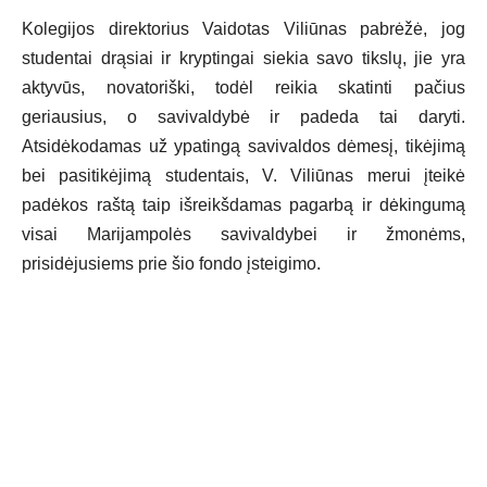
Kolegijos direktorius Vaidotas Viliūnas pabrėžė, jog
studentai drąsiai ir kryptingai siekia savo tikslų, jie yra
aktyvūs, novatoriški, todėl reikia skatinti pačius
geriausius, o savivaldybė ir padeda tai daryti.
Atsidėkodamas už ypatingą savivaldos dėmesį, tikėjimą
bei pasitikėjimą studentais, V. Viliūnas merui įteikė
padėkos raštą taip išreikšdamas pagarbą ir dėkingumą
visai Marijampolės savivaldybei ir žmonėms,
prisidėjusiems prie šio fondo įsteigimo.