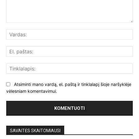
Komentuoti:
Var
El.
paš
Tin
Atsiminti mano vardą, el. paštą ir tinklalapį šioje naršyklėje
vėlesniam komentavimui.
SAVAITĖS SKAITOMIAUSI