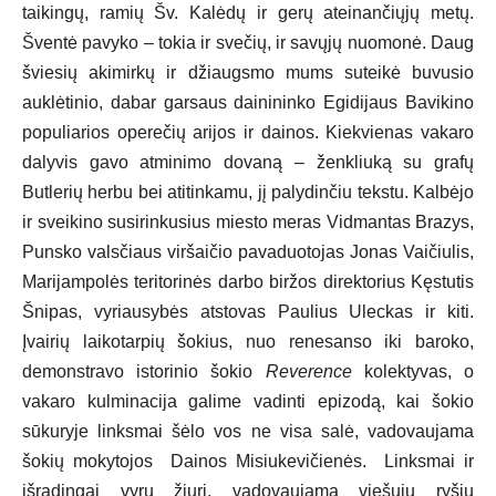
taikingų, ramių Šv. Kalėdų ir gerų ateinančiųjų metų.
Šventė pavyko – tokia ir svečių, ir savųjų nuomonė. Daug
šviesių akimirkų ir džiaugsmo mums suteikė buvusio
auklėtinio, dabar garsaus dainininko Egidijaus Bavikino
populiarios operečių arijos ir dainos. Kiekvienas vakaro
dalyvis gavo atminimo dovaną – ženkliuką su grafų
Butlerių herbu bei atitinkamu, jį palydinčiu tekstu. Kalbėjo
ir sveikino susirinkusius miesto meras Vidmantas Brazys,
Punsko valsčiaus viršaičio pavaduotojas Jonas Vaičiulis,
Marijampolės teritorinės darbo biržos direktorius Kęstutis
Šnipas, vyriausybės atstovas Paulius Uleckas ir kiti.
Įvairių laikotarpių šokius, nuo renesanso iki baroko,
demonstravo istorinio šokio
Reverence
kolektyvas, o
vakaro kulminacija galime vadinti epizodą, kai šokio
sūkuryje linksmai šėlo vos ne visa salė, vadovaujama
šokių mokytojos Dainos Misiukevičienės.
Linksmai ir
išradingai vyrų žiuri, vadovaujama viešųjų ryšių