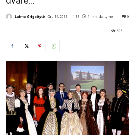
dvare…
Laima Grigaitytė
Gru 14, 2015 | 11:35
1
min. skaitymo
0
325