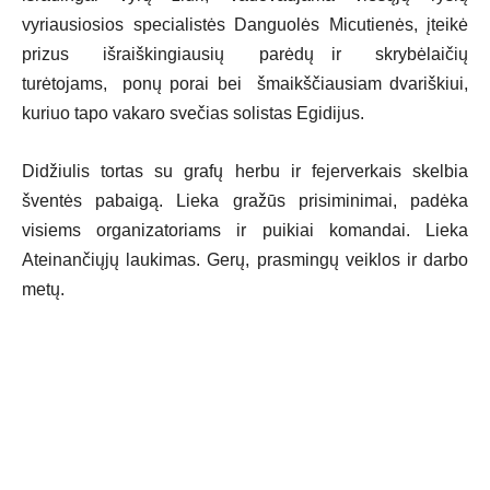
vyriausiosios specialistės Danguolės Micutienės, įteikė
prizus išraiškingiausių parėdų ir skrybėlaičių
turėtojams, ponų porai bei šmaikščiausiam dvariškiui,
kuriuo tapo vakaro svečias solistas Egidijus.
Didžiulis tortas su grafų herbu ir fejerverkais skelbia
šventės pabaigą. Lieka gražūs prisiminimai, padėka
visiems organizatoriams ir puikiai komandai. Lieka
Ateinančiųjų laukimas. Gerų, prasmingų veiklos ir darbo
metų.