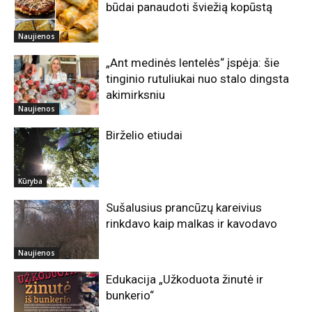
būdai panaudoti šviežią kopūstą
Naujienos
„Ant medinės lentelės“ įspėja: šie
tinginio rutuliukai nuo stalo dingsta
akimirksniu
Naujienos
Birželio etiudai
Kūryba
Sušalusius prancūzų kareivius
rinkdavo kaip malkas ir kavodavo
Naujienos
Edukacija „Užkoduota žinutė ir
bunkerio“