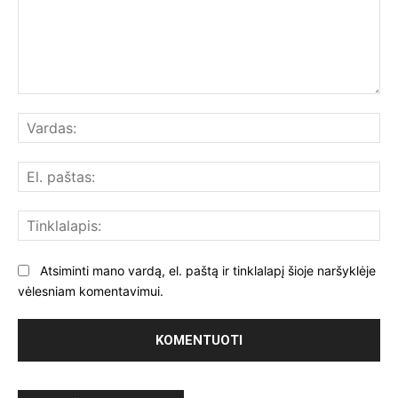
Komentuoti:
Var
El.
paš
Tin
Atsiminti mano vardą, el. paštą ir tinklalapį šioje naršyklėje
vėlesniam komentavimui.