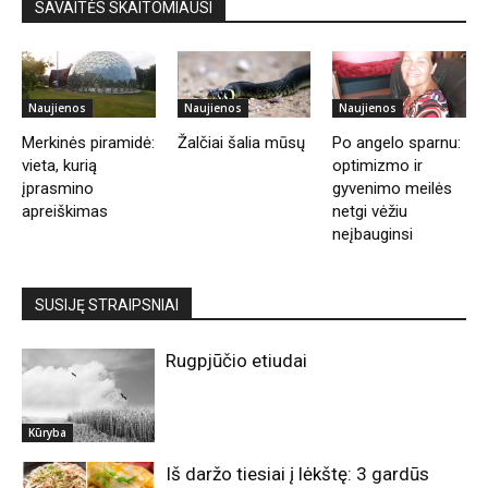
SAVAITĖS SKAITOMIAUSI
Naujienos
Naujienos
Naujienos
Merkinės piramidė:
Žalčiai šalia mūsų
Po angelo sparnu:
vieta, kurią
optimizmo ir
įprasmino
gyvenimo meilės
apreiškimas
netgi vėžiu
neįbauginsi
SUSIJĘ STRAIPSNIAI
Rugpjūčio etiudai
Kūryba
Iš daržo tiesiai į lėkštę: 3 gardūs