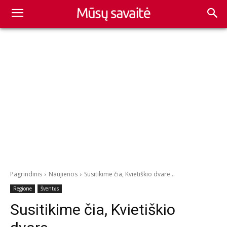
Pagrindinis
Naujienos
Susitikime čia, Kvietiškio dvare...
Regione
Šventės
Susitikime čia, Kvietiškio