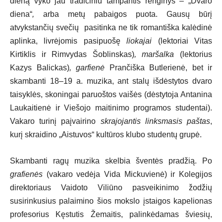
dieną vyko jau tradiciniu tampantis renginys – „Dvaro
diena“
,
arba metų pabaigos puota. Gausų būrį
atvykstančių svečių pasitinka ne tik romantiška kalėdinė
aplinka, livrėjomis pasipuošę
liokajai
(lektoriai Vitas
Kirtiklis ir Rimvydas Šoblinskas)
, maršalka
(lektorius
Kazys Balickas)
, garfienė
Prančiška Butlerienė, bet ir
skambanti 18–19 a. muzika, ant stalų išdėstytos dvaro
taisyklės, skoningai paruoštos vaišės (dėstytoja Antanina
Laukaitienė ir Viešojo maitinimo programos studentai).
Vakaro turinį paįvairino
skrajojantis linksmasis paštas
,
kurį skraidino „Aistuvos“ kultūros klubo studentų grupė.
Skambanti ragų muzika skelbia šventės pradžią. Po
grafienės
(vakaro vedėja Vida Mickuvienė) ir Kolegijos
direktoriaus Vaidoto Viliūno pasveikinimo žodžių
susirinkusius palaimino šios mokslo įstaigos kapelionas
profesorius Kęstutis Žemaitis, palinkėdamas šviesių,