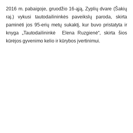
2016 m. pabaigoje, gruodžio 16-ąją, Zyplių dvare (Šakių
raj.) vykusi tautodailininkės paveikslų paroda, skirta
paminėti jos 95-erių metų sukaktį, kur buvo pristatyta ir
knyga „Tautodailininkė Elena Ruzgienė“, skirta šios
kūrėjos gyvenimo kelio ir kūrybos įvertinimui.