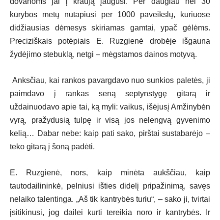
dovanoms jai į kraują įaugusi. Per daugiau nei 30
kūrybos metų nutapiusi per 1000 paveikslų, kuriuose
didžiausias dėmesys skiriamas gamtai, ypač gėlėms.
Preciziškais potėpiais E. Ruzgienė drobėje išgauna
žydėjimo stebuklą, netgi – mėgstamos dainos motyvą.
Anksčiau, kai rankos pavargdavo nuo sunkios paletės, ji
paimdavo į rankas seną septynstygę gitarą ir
uždainuodavo apie tai, ką myli: vaikus, išėjusį Amžinybėn
vyrą, pražydusią tulpę ir visą jos nelengvą gyvenimo
kelią… Dabar nebe: kaip pati sako, pirštai sustabarėjo –
teko gitarą į šoną padėti.
E. Ruzgienė, nors, kaip minėta aukščiau, kaip
tautodailininkė, pelniusi išties didelį pripažinimą, savęs
nelaiko talentinga. „Aš tik kantrybės turiu“, – sako ji, tvirtai
įsitikinusi, jog dailei kurti tereikia noro ir kantrybės. Ir