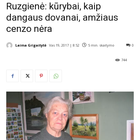
Ruzgienė: kūrybai, kaip
dangaus dovanai, amžiaus
cenzo nėra
Laima Grigaitytė
Vas 19, 2017 | 8:52
5
min. skaitymo
0
744