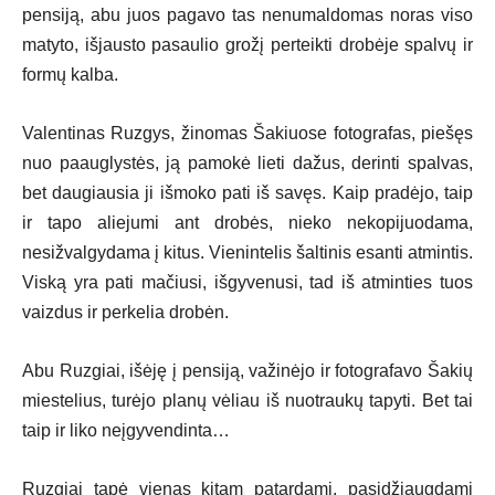
pensiją, abu juos pagavo tas nenumaldomas noras viso
matyto, išjausto pasaulio grožį perteikti drobėje spalvų ir
formų kalba.
Valentinas Ruzgys, žinomas Šakiuose fotografas, piešęs
nuo paauglystės, ją pamokė lieti dažus, derinti spalvas,
bet daugiausia ji išmoko pati iš savęs. Kaip pradėjo, taip
ir tapo aliejumi ant drobės, nieko nekopijuodama,
nesižvalgydama į kitus. Vienintelis šaltinis esanti atmintis.
Viską yra pati mačiusi, išgyvenusi, tad iš atminties tuos
vaizdus ir perkelia drobėn.
Abu Ruzgiai, išėję į pensiją, važinėjo ir fotografavo Šakių
miestelius, turėjo planų vėliau iš nuotraukų tapyti. Bet tai
taip ir liko neįgyvendinta…
Ruzgiai tapė vienas kitam patardami, pasidžiaugdami