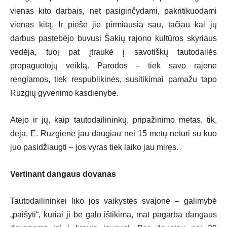
vienas kito darbais, net pasiginčydami, pakritikuodami
vienas kitą. Ir piešė jie pirmiausia sau, tačiau kai jų
darbus pastebėjo buvusi Šakių rajono kultūros skyriaus
vedėja, tuoj pat įtraukė į savotiškų tautodailės
propaguotojų veiklą. Parodos – tiek savo rajone
rengiamos, tiek respublikinės, susitikimai pamažu tapo
Ruzgių gyvenimo kasdienybe.
Atėjo ir jų, kaip tautodailininkų, pripažinimo metas, tik,
deja, E. Ruzgienė jau daugiau nei 15 metų neturi su kuo
juo pasidžiaugti – jos vyras tiek laiko jau miręs.
Vertinant dangaus dovanas
Tautodailininkei liko jos vaikystės svajonė – galimybė
„paišyti“, kuriai ji be galo ištikima, mat pagarba dangaus