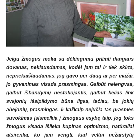
Jeigu žmogus moka su dėkingumu priimti dangaus
dovanas, neklausdamas, kodėl jam tai ir tiek skirta,
nepriekaištaudamas, jog gavo per daug ar per mažai,
jo gyvenimas visada prasmingas. Galbūt nelengvas,
galbūt išbandymų nestokojantis, galbūt kelias link
svajonių išsipildymo būna ilgas, tačiau, be jokių
abejonių, prasmingas. Ir kažkaip nejučia tas prasmės
suvokimas įsismelkia į žmogaus esybę taip, jog toks
žmogus visada išlieka kupinas optimizmo, natūraliai
atsirenka, ko jam vengti, kad veltui nežarstytų