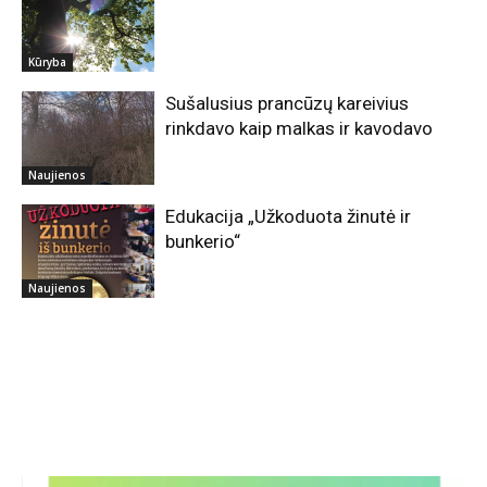
Kūryba
Sušalusius prancūzų kareivius
rinkdavo kaip malkas ir kavodavo
Naujienos
Edukacija „Užkoduota žinutė ir
bunkerio“
Naujienos