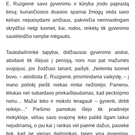
E. Ruzgienė savo gyvenimu ir kūryba įrodo paprastą
tiesą: kuriančiosios dvasios sparnai žmogų veda savo
keliais nepaisydami amžiaus, pakviečia nerimastingam
skrydžiui netgi tuomet, kai, rodos, reikėtų tik gyvenimo
saulėleidžio ramybe mėgautis.
Tautodailininkė tapybai, didžiausiai gyvenimo aistrai,
atsidavė tik išėjusi į pensiją, nors nuo pat mažumės
svajojusi, jos žodžiais tariant, paišyti. „Nelemta tuomet
buvo, – atsidūsta E. Ruzgienė, prisimindama vaikystę, – į
mano polinkį piešti niekas rimtai nežiūrėjo. Pamenu,
tėtukas net subardavo priekaištaudamas, kad peckiojimo
noriu… Mažai teko ir mokslo teragauti – gyventi, dirbti
reikėjo…“ Piešimo pamokas išėjo tik pradinėje
mokykloje, vėliau savo svajonę teko palikti ilgam laikui
nejudinamą, o jau kai į rankas vėl paėmė dažus, pasiekė
tiek, kad ne vienas dailininkas, tapęs visą gyvenimą,