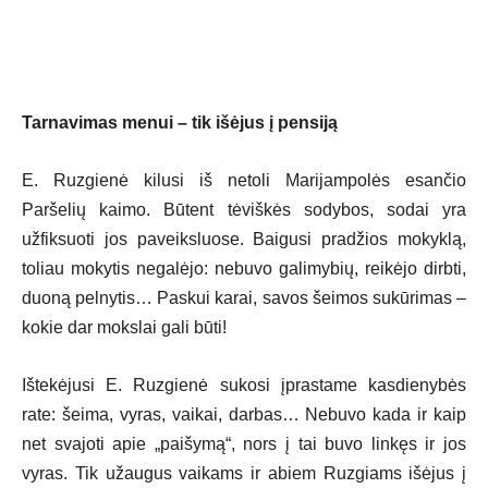
Tarnavimas menui – tik išėjus į pensiją
E. Ruzgienė kilusi iš netoli Marijampolės esančio
Paršelių kaimo. Būtent tėviškės sodybos, sodai yra
užfiksuoti jos paveiksluose. Baigusi pradžios mokyklą,
toliau mokytis negalėjo: nebuvo galimybių, reikėjo dirbti,
duoną pelnytis… Paskui karai, savos šeimos sukūrimas –
kokie dar mokslai gali būti!
Ištekėjusi E. Ruzgienė sukosi įprastame kasdienybės
rate: šeima, vyras, vaikai, darbas… Nebuvo kada ir kaip
net svajoti apie „paišymą“, nors į tai buvo linkęs ir jos
vyras. Tik užaugus vaikams ir abiem Ruzgiams išėjus į