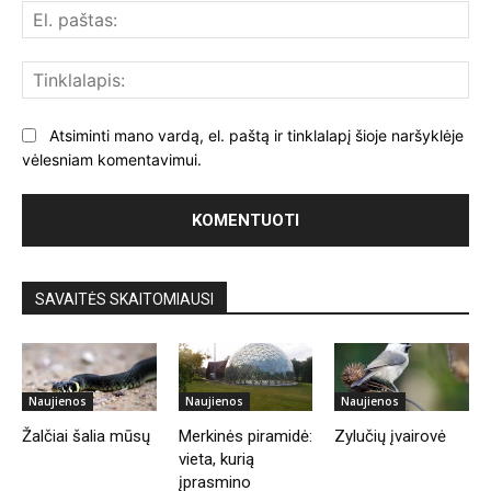
El.
paš
Tin
Atsiminti mano vardą, el. paštą ir tinklalapį šioje naršyklėje
vėlesniam komentavimui.
SAVAITĖS SKAITOMIAUSI
Naujienos
Naujienos
Naujienos
Žalčiai šalia mūsų
Merkinės piramidė:
Zylučių įvairovė
vieta, kurią
įprasmino