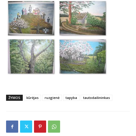
ŽYMOS
kūrėjas
ruzgienė
tapyba
tautodailininkas