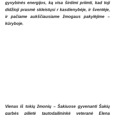
gyvybinės energijos, ką visa širdimi priimti, kad toji
didžioji prasmė skleistųsi r kasdienybėje, ir šventėje,
ir pačiame aukščiausiame žmogaus pakylėjime –
kūryboje.
Vienas iš tokių žmonių – Šakiuose gyvenanti Šakių
garbės pilietė tautodailininkė veteranė Elena