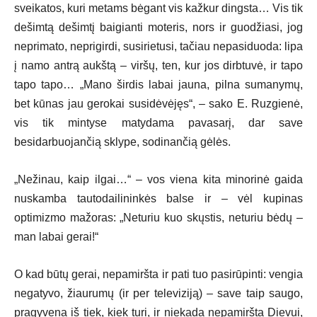
sveikatos, kuri metams bėgant vis kažkur dingsta… Vis tik
dešimtą dešimtį baigianti moteris, nors ir guodžiasi, jog
neprimato, neprigirdi, susirietusi, tačiau nepasiduoda: lipa
į namo antrą aukštą – viršų, ten, kur jos dirbtuvė, ir tapo
tapo tapo… „Mano širdis labai jauna, pilna sumanymų,
bet kūnas jau gerokai susidėvėjęs“, – sako E. Ruzgienė,
vis tik mintyse matydama pavasarį, dar save
besidarbuojančią sklype, sodinančią gėlės.
„Nežinau, kaip ilgai…“ – vos viena kita minorinė gaida
nuskamba tautodailininkės balse ir – vėl kupinas
optimizmo mažoras: „Neturiu kuo skųstis, neturiu bėdų –
man labai gerai!“
O kad būtų gerai, nepamiršta ir pati tuo pasirūpinti: vengia
negatyvo, žiaurumų (ir per televiziją) – save taip saugo,
pragyvena iš tiek, kiek turi, ir niekada nepamiršta Dievui,