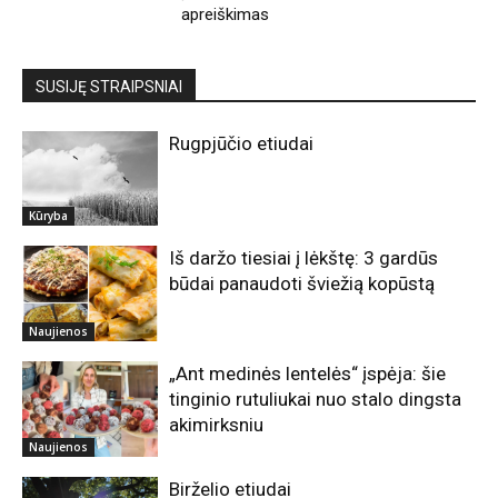
apreiškimas
SUSIJĘ STRAIPSNIAI
Rugpjūčio etiudai
Kūryba
Iš daržo tiesiai į lėkštę: 3 gardūs
būdai panaudoti šviežią kopūstą
Naujienos
„Ant medinės lentelės“ įspėja: šie
tinginio rutuliukai nuo stalo dingsta
akimirksniu
Naujienos
Birželio etiudai