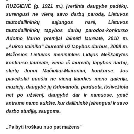
RUZGIENĖ (g. 1921 m.), įvertinta daugybe padėkų,
surengusi ne vieną savo darbų parodą, Lietuvos
tautodailininkų sąjungos narė, Lietuvos
tautodailininkų tapybos darbų parodos-konkurso
Adomo Varno premijai laimėti laureatė, 2010 m.
„Aukso vainiko“ laureatė už tapybos darbus, 2008 m.
Mažosios Lietuvos menininkės Lidijos Meškaitytės
konkurso laureatė, viena iš laureatų tapybos darbų,
skirtų Jonui Mačiuliui-Maironiui, konkurse. Jos
paveikslai puošia ne vieną liaudies meno galeriją,
muziejų, daugybė jų išdovanota, parduota, išsivežiota
net po užsienį, daugybė dar ir namuose, ypač
antrame namo aukšte, kur dailininkė įsirengusi ir savo
darbo studiją, saugoma.
„Paišyti troškau nuo pat mažens“