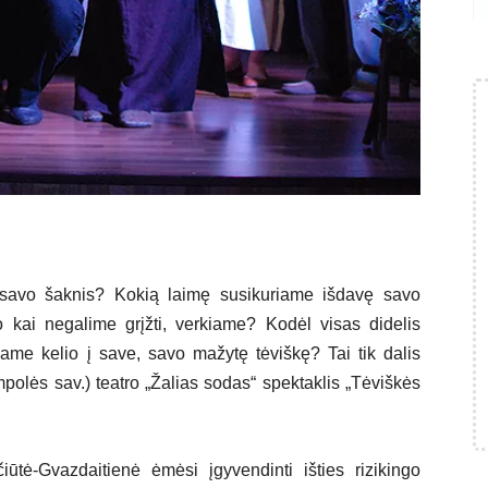
 savo šaknis? Kokią laimę susikuriame išdavę savo
o kai negalime grįžti, verkiame? Kodėl visas didelis
dame kelio į save, savo mažytę tėviškę? Tai tik dalis
polės sav.) teatro „Žalias sodas“ spektaklis „Tėviškės
iūtė-Gvazdaitienė ėmėsi įgyvendinti išties rizikingo