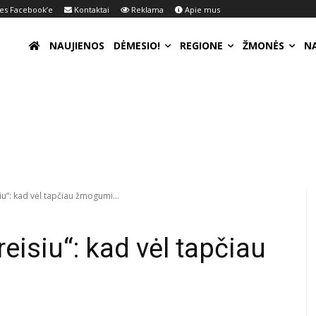
s Facebook’e
Kontaktai
Reklama
Apie mus
NAUJIENOS
DĖMESIO!
REGIONE
ŽMONĖS
N
iu“: kad vėl tapčiau žmogumi...
reisiu“: kad vėl tapčiau