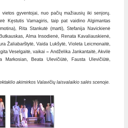
– vietos gyventojai, nuo pačių mažiausių iki senjorų.
ė Kęstutis Varnagiris, taip pat vaidino Algimantas
motina), Rita Stankutė (marti), Stefanija Navickienė
s Butkauskas, Alma Insodienė, Renata Kavaliauskienė,
ura Žaliabarštytė, Vaida Lukšytė, Violeta Leicmonaitė,
ita Veselgaitė, vaikai
–
Andželika Jankantaitė, Akvilė
a Markosian, Beata Ulevičiūtė, Fausta Ulevičiūtė,
.
taklio akimirkos Valavičių laisvalaikio salės scenoje