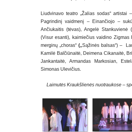
Liudvinavo teatro „Žalias sodas“ artistai 
Pagrindinį vaidmenį – Einančiojo – sukūr
Ančiukaitis (tėvas), Angelė Stankuvienė (
(Visur esanti), kaimiečius vaidino Zigma
merginų „choras“
(„
Sąžinės balsas“) –
La
Kamilė Balčiūnaitė, Deimena Cikanaitė, Brig
Jankantaitė, Armandas Markosian, Estel
Simonas Ulevičius.
Laimutės Kraukšlienės nuotraukose – spek