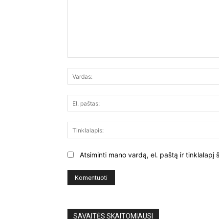
Komentuoti:
Atsiminti mano vardą, el. paštą ir tinklalap
SAVAITĖS SKAITOMIAUSI