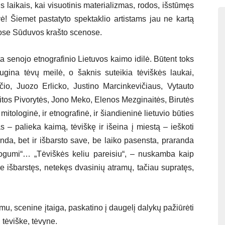
 laikais, kai visuotinis materializmas, rodos, išstūmęs
vė! Šiemet pastatyto spektaklio artistams jau ne kartą
ngose Sūduvos krašto scenose.
 senojo etnografinio Lietuvos kaimo idilė. Būtent toks
ugina tėvų meilė, o šaknis suteikia tėviškės laukai,
čio, Juozo Erlicko, Justino Marcinkevičiaus, Vytauto
tos Pivorytės, Jono Meko, Elenos Mezginaitės, Birutės
mitologinė, ir etnografinė, ir šiandieninė lietuvio būties
– palieka kaimą, tėviškę ir išeina į miestą – ieškoti
randa, bet ir išbarsto save, be laiko pasensta, praranda
ogumi“… „Tėviškės keliu pareisiu“, – nuskamba kaip
ve išbarstęs, netekęs dvasinių atramų, tačiau supratęs,
mu, scenine įtaiga, paskatino į daugelį dalykų pažiūrėti
 tėviške, tėvyne.