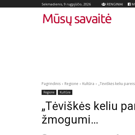
RENGINIAI
Me
Sekmadienis, 9 rugpjūčio, 2026
Pagrindinis
Regione
Kultūra
„Tėviškės keliu pareis
Regione
Kultūra
„Tėviškės keliu pa
žmogumi…