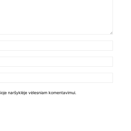
Vardas:
El.
paštas:
Tinklalapi
į šioje naršyklėje vėlesniam komentavimui.