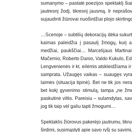
sumanymo – pastatė poezijos spektaklį šiais
jautresnį žodį, tikresnį jausmą. Ir neprašo
sujaudinti žiūrovai nuoširdžiai plojo skirti
…Scenoje – subtilių dekoracijų dėka sukurta
kaimas paleidžia į pasaulį žmogų, kurį a
medžiai, paukščiai… Marcelijaus Martinai
Mačernio, Roberto Danio, Valdo Kukulo, Edi
Lengvenienės ir kt. eilėmis atskleidžiama ir 
samprata. Užaugęs vaikas – suaugęs vyras 
laimės (situacija tipinė). Bet ne tik jos ne
bet kokį gyvenimo stimulą, tampa „ne žm
paskutinė viltis. Pareisiu – sulamdytas, sa
jog tik taip vėl galiu tapti žmogumi…
Spektaklis žiūrovus pakerėjo jautrumu, tikru
širdimi, susimąstyti apie savo ryšį su savimi,