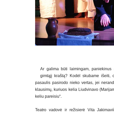
Ar galima būti laimingam, paniekinus
gimtąjį kraštą? Kodėl skubame išeiti, 
pasaulis pasirodo nieko vertas, jei neran
klausimų, kuriuos kelia Liudvinavo (Marijam
keliu pareisiu“.
Teatro vadovė ir režisierė Vita Jakimavič