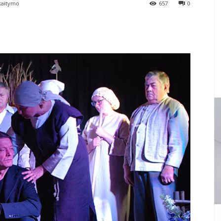
kaitymo
657
0